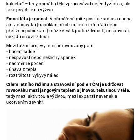
č
kalného“ – tedy pomáhá tělu zpracovávat nejen fyzickou, ale
u
také psychickou výživu.
j
Emocí léta je radost.
V přiměřené míře posiluje srdce a ducha,
e
ale v nadbytku (například při chronickém přehřátí nebo
m
přetížení pobídkami) může vést k podrážděnosti, nespavosti,
e
neklidu či roztržitosti.
Mezi běžné projevy letní nerovnováhy patří:
• bušení srdce
PROBIO
• nespavost nebo neklidný spánek
WOMAN
• nadměrné pocení
THERAPY
3
• únava z tepla
PACK
• roztržitost, výkyvy nálad
2
Cílem letního režimu a stravování podle TČM je udržovat
285
rovnováhu mezi jangovým teplem a jinovou tekutinou v těle
,
Kč
tedy mezi aktivitou a výživou, mezi expanzí navenek a
Původně:
ukotvením zevnitř.
2
857
Kč