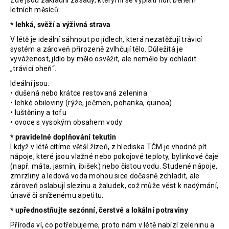
Zde jsou základní zásady, kterými se vyplatí řídit během
letních měsíců:
* lehká, svěží a výživná strava
V létě je ideální sáhnout po jídlech, která nezatěžují trávicí
systém a zároveň přirozeně zvlhčují tělo. Důležitá je
vyváženost, jídlo by mělo osvěžit, ale nemělo by ochladit
„trávicí oheň“.
Ideální jsou:
• dušená nebo krátce restovaná zelenina
• lehké obiloviny (rýže, ječmen, pohanka, quinoa)
• luštěniny a tofu
• ovoce s vysokým obsahem vody
* pravidelné doplňování tekutin
I když v létě cítíme větší žízeň, z hlediska TČM je vhodné pít
nápoje, které jsou vlažné nebo pokojové teploty, bylinkové čaje
(např. máta, jasmín, ibišek) nebo čistou vodu. Studené nápoje,
zmrzliny a ledová voda mohou sice dočasně zchladit, ale
zároveň oslabují slezinu a žaludek, což může vést k nadýmání,
únavě či sníženému apetitu.
* upřednostňujte sezónní, čerstvé a lokální potraviny
Příroda ví, co potřebujeme, proto nám v létě nabízí zeleninu a