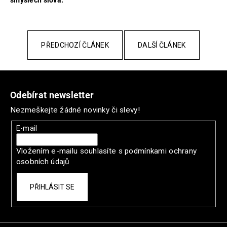
PŘEDCHOZÍ ČLÁNEK
DALŠÍ ČLÁNEK
Z
á
Odebírat newsletter
p
Nezmeškejte žádné novinky či slevy!
a
t
E-mail
í
Vložením e-mailu souhlasíte s
podmínkami ochrany
osobních údajů
PŘIHLÁSIT SE