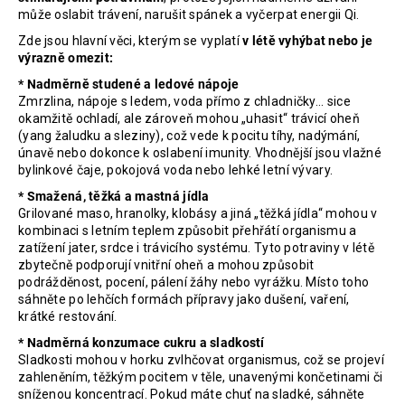
může oslabit trávení, narušit spánek a vyčerpat energii Qi.
Zde jsou hlavní věci, kterým se vyplatí
v létě vyhýbat nebo je
výrazně omezit:
* Nadměrně studené a ledové nápoje
Zmrzlina, nápoje s ledem, voda přímo z chladničky... sice
okamžitě ochladí, ale zároveň mohou „uhasit“ trávicí oheň
(yang žaludku a sleziny), což vede k pocitu tíhy, nadýmání,
únavě nebo dokonce k oslabení imunity. Vhodnější jsou vlažné
bylinkové čaje, pokojová voda nebo lehké letní vývary.
* Smažená, těžká a mastná jídla
Grilované maso, hranolky, klobásy a jiná „těžká jídla“ mohou v
kombinaci s letním teplem způsobit přehřátí organismu a
zatížení jater, srdce i trávicího systému. Tyto potraviny v létě
zbytečně podporují vnitřní oheň a mohou způsobit
podrážděnost, pocení, pálení žáhy nebo vyrážku. Místo toho
sáhněte po lehčích formách přípravy jako dušení, vaření,
krátké restování.
* Nadměrná konzumace cukru a sladkostí
Sladkosti mohou v horku zvlhčovat organismus, což se projeví
zahleněním, těžkým pocitem v těle, unavenými končetinami či
sníženou koncentrací. Pokud máte chuť na sladké, sáhněte