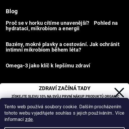
Blog
Proč se v horku cítíme unavenější? Pohled na
hydrataci, mikrobiom a energii
9.7.2026
Bazény, mokré plavky a cestování. Jak ochránit
intimní mikrobiom během léta?
20.6.2026
Omega-3 jako klíč k lepšímu zdraví
31.5.2026
ZDRAVÍ ZAČÍNÁ TADY
Facebook
ZÍSKEJTE SLEVU 10% NA SVŮJ PRVNÍ NÁKUP PRODUKTŮ ORGANIC
OASIS LAB.
Tento web používá soubory cookie. Dalším procházením
Sleva se nevztahuje na již zlevněné produkty.
tohoto webu vyjadřujete souhlas s jejich používáním.. Více
Vytvořil Shoptet
&
informací
zde
.
_
Samuel Šoltys