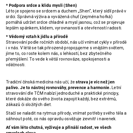
* Podpora srdce a klidu mysli (Shen)
Léto je spojeno se srdcem a duchem „Shen“, který sídlí právě v
srdci. Správná výživa a vyvážená chuť (zejména hořká)
pomáhá udržet srdce chladné a mysl jasnou, což se projevuje
lepším spánkem, klidem, vyrovnaností a otevřeností radosti.
* Vědomý vztah k jídlu a přírodě
Stravování podle ročních období, nás učí vnímat cykly v přírodě
i v nás. V létě se tak přirozeně propojujeme s vnějším světem,
jíme to, co roste kolem nás, s lehkostí, bez zbytečného
přemýšlení. To vede k větší rovnováze, spokojenosti a
vděčnosti.
Tradiční čínská medicína nás učí, že
strava je víc než jen
palivo. Je to nástroj rovnováhy, prevence a harmonie.
Letní
stravování dle TČM nabízí jednoduché a praktické principy,
které dokáže do svého života zapojit každý, bez extrémů,
zákazů či složitých diet.
Stačí se naladit na rytmus přírody, vnímat potřeby svého těla a
sáhnout poté, co nás opravdu osvěžuje zevnitř i navenek.
Ať vám léto chutná, vyživuje a přináší radost, ve všech
smyslech slova.