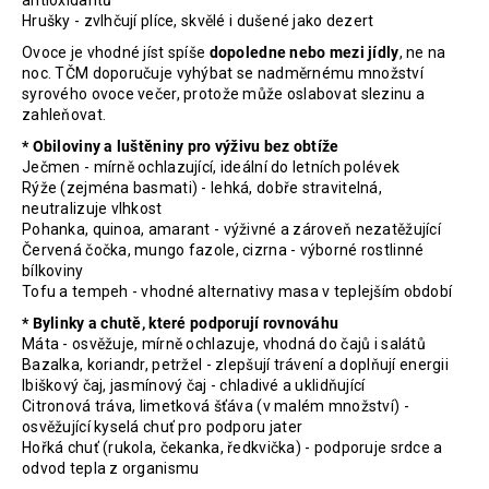
antioxidantů
Hrušky - zvlhčují plíce, skvělé i dušené jako dezert
Ovoce je vhodné jíst spíše
dopoledne nebo mezi jídly
, ne na
noc. TČM doporučuje vyhýbat se nadměrnému množství
syrového ovoce večer, protože může oslabovat slezinu a
zahleňovat.
* Obiloviny a luštěniny pro výživu bez obtíže
Ječmen - mírně ochlazující, ideální do letních polévek
Rýže (zejména basmati) - lehká, dobře stravitelná,
neutralizuje vlhkost
Pohanka, quinoa, amarant - výživné a zároveň nezatěžující
Červená čočka, mungo fazole, cizrna - výborné rostlinné
bílkoviny
Tofu a tempeh - vhodné alternativy masa v teplejším období
* Bylinky a chutě, které podporují rovnováhu
Máta - osvěžuje, mírně ochlazuje, vhodná do čajů i salátů
Bazalka, koriandr, petržel - zlepšují trávení a doplňují energii
Ibiškový čaj, jasmínový čaj - chladivé a uklidňující
Citronová tráva, limetková šťáva (v malém množství) -
osvěžující kyselá chuť pro podporu jater
Hořká chuť (rukola, čekanka, ředkvička) - podporuje srdce a
odvod tepla z organismu