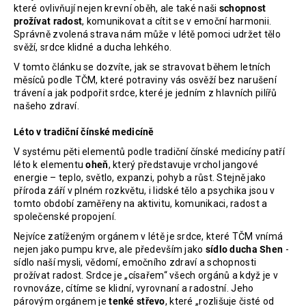
které ovlivňují nejen krevní oběh, ale také naši
schopnost
a
prožívat radost
, komunikovat a cítit se v emoční harmonii.
j
Správně zvolená strava nám může v létě pomoci udržet tělo
svěží, srdce klidné a ducha lehkého.
í
V tomto článku se dozvíte, jak se stravovat během letních
t
měsíců podle TČM, které potraviny vás osvěží bez narušení
?
trávení a jak podpořit srdce, které je jedním z hlavních pilířů
našeho zdraví.
Léto v tradiční čínské medicíně
V systému pěti elementů podle tradiční čínské medicíny patří
HLEDAT
léto k elementu
oheň
, který představuje vrchol jangové
energie – teplo, světlo, expanzi, pohyb a růst. Stejně jako
příroda září v plném rozkvětu, i lidské tělo a psychika jsou v
tomto období zaměřeny na aktivitu, komunikaci, radost a
D
společenské propojení.
o
Nejvíce zatíženým orgánem v létě je srdce, které TČM vnímá
p
nejen jako pumpu krve, ale především jako
sídlo ducha Shen
-
o
sídlo naší mysli, vědomí, emočního zdraví a schopnosti
prožívat radost. Srdce je „císařem“ všech orgánů a když je v
r
rovnováze, cítíme se klidní, vyrovnaní a radostní. Jeho
u
párovým orgánem je
tenké
střevo
, které „rozlišuje čisté od