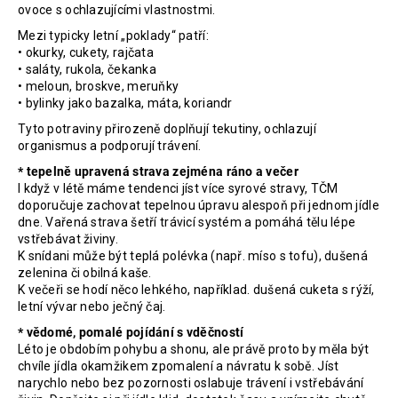
ovoce s ochlazujícími vlastnostmi.
Mezi typicky letní „poklady“ patří:
• okurky, cukety, rajčata
• saláty, rukola, čekanka
• meloun, broskve, meruňky
• bylinky jako bazalka, máta, koriandr
Tyto potraviny přirozeně doplňují tekutiny, ochlazují
organismus a podporují trávení.
* tepelně upravená strava zejména ráno a večer
I když v létě máme tendenci jíst více syrové stravy, TČM
doporučuje zachovat tepelnou úpravu alespoň při jednom jídle
dne. Vařená strava šetří trávicí systém a pomáhá tělu lépe
vstřebávat živiny.
K snídani může být teplá polévka (např. míso s tofu), dušená
zelenina či obilná kaše.
K večeři se hodí něco lehkého, například. dušená cuketa s rýží,
letní vývar nebo ječný čaj.
* vědomé, pomalé pojídání s vděčností
Léto je obdobím pohybu a shonu, ale právě proto by měla být
chvíle jídla okamžikem zpomalení a návratu k sobě. Jíst
narychlo nebo bez pozornosti oslabuje trávení i vstřebávání