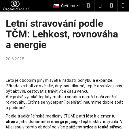
K
Přejít
Hledat
Nákup
M
Přihlášení
Čeština
na
o
obsah
Zpět
Zpět
košík
š
Letní stravování podle
í
C
TČM: Lehkost, rovnováha
k
o
a energie
p
o
20.6.2025
t
ř
e
Léto je obdobím plným světla, radosti, pohybu a expanze.
b
Příroda vrcholí ve své síle, dny jsou dlouhé, teplé a vybízejí nás
u
být aktivní, cestovat a trávit více času venku.
Ale právě vysoké teploty mohou snadno narušit naši vnitřní
j
rovnováhu. Cítíme se vyčerpaní, přehřátí, neumíme dobře spát
e
a podobně.
t
Podle tradiční čínské medicíny (TČM) patří léto k elementu
e
oheň
a jeho dominantní energií je
jang
- teplá, aktivní, rychlá. V
těle jsou v tomto období nejvíce zatíženy
srdce a tenké střevo
,
n