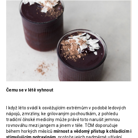
Čemu se v létě vyhnout
I když léto svádí k osvěžujícím extrémům v podobě ledových
nápojů, zmrzliny, ke grilovaným pochoutkám, z pohledu
tradiční čínské medicíny může právě toto narušit jemnou
rovnováhu mezi jangem a jinem v těle. TČM doporučuje
během horkých měsíců
mírnost a vědomý přístup k chladícím i
stimulujícím potravinám
, protože jejich nadměrné užívání