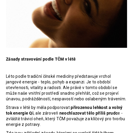
Zásady stravování podle TČM v létě
Léto podle tradiční čínské medicíny představuje vrchol
jangové energie - teplo, pohyb a expanzi. Je to období
otevřenosti, vitality a radosti. Ale právě v tomto období se
může naše vnitřní prostředí snadno přehřát, což se projeví
únavou, podrážděností, nespavostí nebo oslabeným trávením.
Strava v létě by měla podporovat
přirozenou lehkost a volný
tok energie Qi
, ale zároveň
neochlazovat tělo příliš prudc
e -
zvláště trávicí oheň, který TČM považuje za klíčový pro tvorbu
energie z potravy.