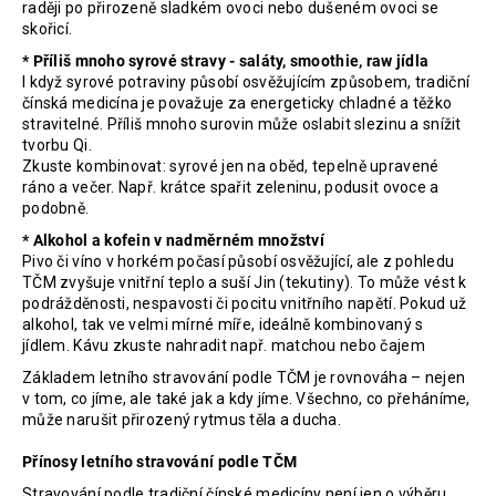
raději po přirozeně sladkém ovoci nebo dušeném ovoci se
skořicí.
* Příliš mnoho syrové stravy - saláty, smoothie, raw jídla
I když syrové potraviny působí osvěžujícím způsobem, tradiční
čínská medicína je považuje za energeticky chladné a těžko
stravitelné. Příliš mnoho surovin může oslabit slezinu a snížit
tvorbu Qi.
Zkuste kombinovat: syrové jen na oběd, tepelně upravené
ráno a večer. Např. krátce spařit zeleninu, podusit ovoce a
podobně.
* Alkohol a kofein v nadměrném množství
Pivo či víno v horkém počasí působí osvěžující, ale z pohledu
TČM zvyšuje vnitřní teplo a suší Jin (tekutiny). To může vést k
podrážděnosti, nespavosti či pocitu vnitřního napětí. Pokud už
alkohol, tak ve velmi mírné míře, ideálně kombinovaný s
jídlem. Kávu zkuste nahradit např. matchou nebo čajem
Základem letního stravování podle TČM je rovnováha – nejen
v tom, co jíme, ale také jak a kdy jíme. Všechno, co přeháníme,
může narušit přirozený rytmus těla a ducha.
Přínosy letního stravování podle TČM
Stravování podle tradiční čínské medicíny není jen o výběru