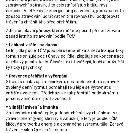
„správných“ potravin. J to celostní přístup k tělu, mysli i
emocím. V létě, kdy je energie jang na vrcholu, pomáhá tento
způsob stravování udržovat vnitřní rovnováhu, podporovat
trávení a chránit tělo před přehřátím.
Zde jsou hlavní přínosy, které můžete pocítit při dodržování
zásad letního stravování podle TČM:
* Lehkost v těle i na duchu
Letní jídla podle TČM jsou přirozeně lehká a nezatěžující. Díky
tomu se snižuje pocit únavy po jídle, zlepšuje se koncentrace
a celkový pocit vitality. Člověk se cítí svěžejší, lehčí a pružnější.
Fyzicky i psychicky.
* Prevence přehřátí a vyčerpání
Strava s ochlazujícím účinkem, dostatek tekutin a správně
zvolený denní rytmus pomáhají tělu lépe se vyrovnat s
vnějšími vedremi. Předchází se tak přehřátí, nadměrnému
pocení, zánětům či podrážděnosti.
* Silnější trávení a imunita
Zachováním mírně teplé, jednoduché stravy chráníme tvz.
„trávicí oheň“ (yang sleziny a žaludku), který je podle TČM
klíčový pro tvorbu energie a obranného systému těla. Zdravé
trávení = silná Qi = lepší imunita.