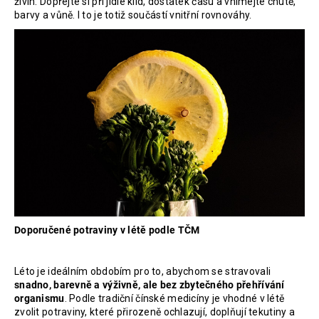
živin. Dopřejte si při jídle klid, dostatek času a vnímejte chutě,
barvy a vůně. I to je totiž součástí vnitřní rovnováhy.
Doporučené potraviny v létě podle TČM
Léto je ideálním obdobím pro to, abychom se stravovali
snadno, barevně a výživně, ale bez zbytečného přehřívání
organismu
. Podle tradiční čínské medicíny je vhodné v létě
zvolit potraviny, které přirozeně ochlazují, doplňují tekutiny a