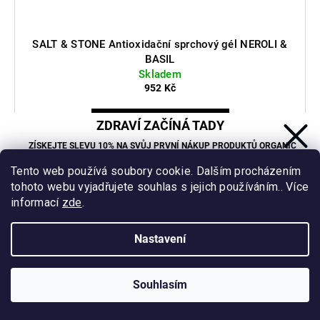
SALT & STONE Antioxidační sprchový gél NEROLI &
BASIL
Skladem
952 Kč
DO KOŠÍKU
ZDRAVÍ ZAČÍNÁ TADY
ZÍSKEJTE SLEVU 10% NA SVŮJ PRVNÍ NÁKUP PRODUKTŮ ORGANIC
Jemný hydratační sprchový gel bohatý na antioxidanty s
OASIS LAB.
Tento web používá soubory cookie. Dalším procházením
Sleva se nevztahuje na již zlevněné produkty.
kyselinou hyaluronovou a niacinamidem.
tohoto webu vyjadřujete souhlas s jejich používáním.. Více
informací
zde
.
1210
Kód:
Nastavení
Vážení klienti, vzhledem k vysokým letním teplotám
nedoporučujeme doručovat zboží do Z-Boxů (Packeta). Pro
CHCI SLEVU
zachování kvality zboží volte prosím doručení na výdejní místa
Zásady zpracování osobních údajů
nebo přímo na adresu. V těchto případech nepřebíráme
Souhlasím
odpovědnost za případné škody. Děkujeme za pochopení!