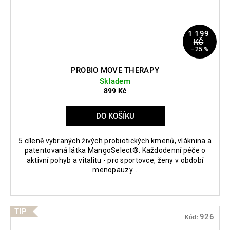
1 199
KČ
–25 %
PROBIO MOVE THERAPY
Skladem
899 Kč
DO KOŠÍKU
5 cíleně vybraných živých probiotických kmenů, vláknina a
patentovaná látka MangoSelect®. Každodenní péče o
aktivní pohyb a vitalitu - pro sportovce, ženy v období
menopauzy...
TIP
926
Kód: