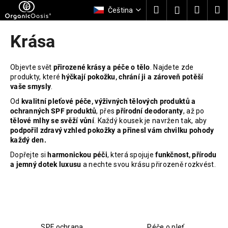
K
Přejít
Hledat
Nákup
M
Přihlášení
Čeština
na
o
obsah
Zpět
Zpět
košík
š
Krása
í
C
k
o
Objevte svět
přirozené krásy a péče o tělo
. Najdete zde
produkty, které
hýčkají pokožku, chrání ji a zároveň potěší
p
vaše smysly
.
o
Od
kvalitní pleťové péče, výživných tělových produktů a
t
ochranných SPF produktů
, přes
přírodní deodoranty
, až po
ř
tělové mlhy se svěží vůní
. Každý kousek je navržen tak, aby
podpořil zdravý vzhled pokožky a přinesl vám chvilku pohody
e
každý den.
b
Dopřejte si
harmonickou péči
, která spojuje
funkčnost, přírodu
u
a jemný dotek luxusu
a nechte svou krásu přirozeně rozkvést.
j
e
t
e
n
SPF ochrana
Péče o pleť