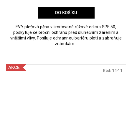
DO KOŠÍKU
EVY pleťová pěna v limitované růžové edici s SPF 50,
poskytuje celoroční ochranu před slunečním zářením a
vnějšími vlivy. Posiluje ochrannou bariéru pleti a zabraňuje
známkám...
AKCE
1141
Kód: