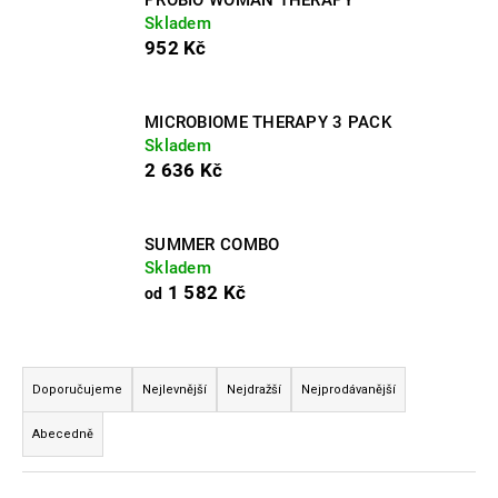
č
Skladem
u
952 Kč
j
e
m
MICROBIOME THERAPY 3 PACK
e
Skladem
2 636 Kč
PROBIO
MOVE
THERAPY
SUMMER COMBO
899
Skladem
Kč
1 582 Kč
od
Původně:
1
199
Kč
Ř
a
Doporučujeme
Nejlevnější
Nejdražší
Nejprodávanější
z
Abecedně
e
n