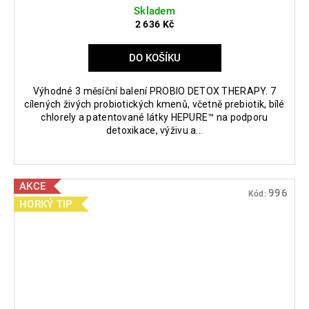
Skladem
2 636 Kč
DO KOŠÍKU
Výhodné 3 měsíční balení PROBIO DETOX THERAPY. 7
cílených živých probiotických kmenů, včetně prebiotik, bílé
chlorely a patentované látky HEPURE™ na podporu
detoxikace, výživu a...
AKCE
996
Kód:
HORKÝ TIP