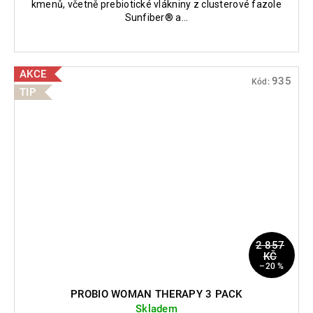
kmenů, včetně prebiotické vlákniny z clusterové fazole
Sunfiber® a...
AKCE
935
Kód:
TIP
2 857
KČ
–20 %
PROBIO WOMAN THERAPY 3 PACK
Skladem