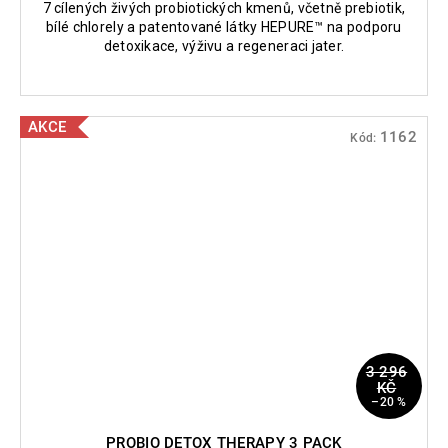
7 cílených živých probiotických kmenů, včetně prebiotik,
bílé chlorely a patentované látky HEPURE™ na podporu
detoxikace, výživu a regeneraci jater.
AKCE
1162
Kód:
3 296
KČ
–20 %
PROBIO DETOX THERAPY 3 PACK