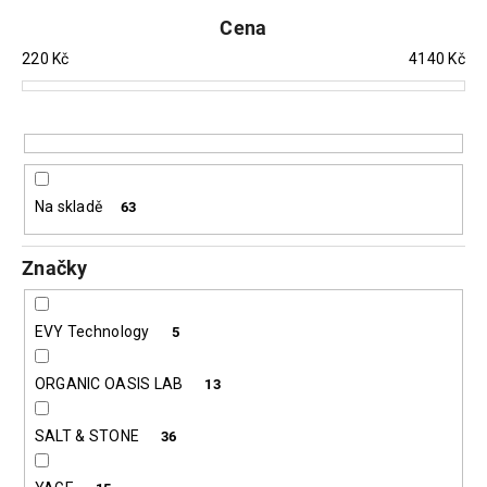
í
Cena
p
220
Kč
4140
Kč
r
o
d
u
k
t
Na skladě
63
ů
Značky
EVY Technology
5
ORGANIC OASIS LAB
13
SALT & STONE
36