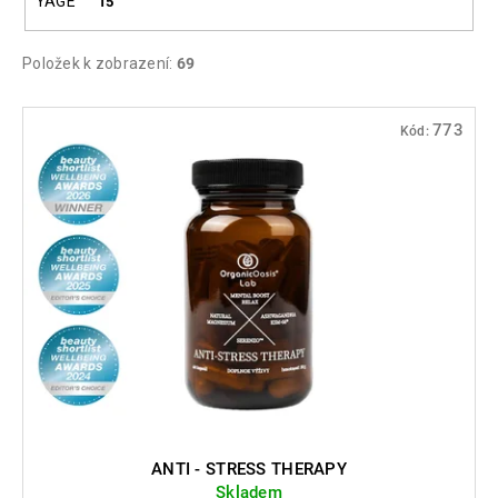
YAGE
15
Položek k zobrazení:
69
V
773
Kód:
ý
p
i
s
p
r
o
d
u
k
t
ů
ANTI - STRESS THERAPY
Skladem