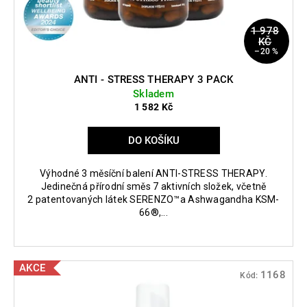
1 978
KČ
–20 %
ANTI - STRESS THERAPY 3 PACK
Skladem
1 582 Kč
DO KOŠÍKU
Výhodné 3 měsíční balení ANTI-STRESS THERAPY.
Jedinečná přírodní směs 7 aktivních složek, včetně
2 patentovaných látek SERENZO™a Ashwagandha KSM-
66®,...
AKCE
1168
Kód: