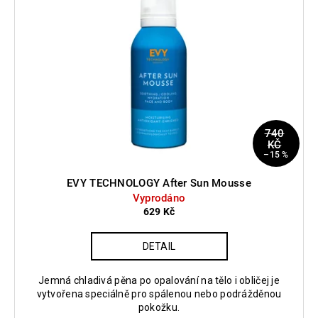
740
KČ
–15 %
EVY TECHNOLOGY After Sun Mousse
Vyprodáno
629 Kč
DETAIL
Jemná chladivá pěna po opalování na tělo i obličej je
vytvořena speciálně pro spálenou nebo podrážděnou
pokožku.