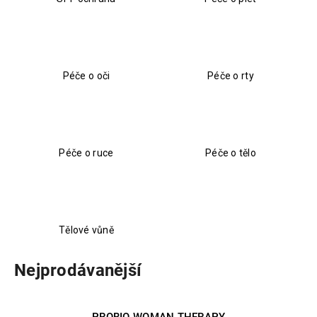
a
j
í
t
Péče o oči
Péče o rty
?
Péče o ruce
Péče o tělo
HLEDAT
D
Tělové vůně
o
p
Nejprodávanější
o
r
u
PROBIO WOMAN THERAPY