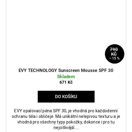
790
KČ
–15 %
EVY TECHNOLOGY Sunscreen Mousse SPF 30
Skladem
671 Kč
DO KOŠÍKU
EVY opalovací pěna SPF 30, je vhodná pro každodenní
ochranu těla i obličeje. Má unikátní nelepivou texturu a je
vhodná pro všechny typy pokožky, dokonce i pro tu
nejcitlivější....