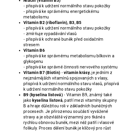
Niacin (vitamin B3)
- přispívá k udržení normálního stavu pokožky
- přispívá ke správnému energetickému
metabolismu
Vitamin B2 (riboflavin), B3, B5
- přispívá k udržení normálního stavu pokožky
- zmírňuje vypadávání vlasů
- přispívá k ochraně buněk před oxidačním
stresem
Vitamin B6
- přispívá ke správnému metabolismu bílkovin a
glykogenu
- přispívá ke správné činnosti nervového systému
Vitamin B7 (Biotín)
-
vitamin krásy
, je jedním z
nejznámějších vitamínů spojovaných s vlasy,
přispívá k udržení normálního stavu vlasů, přispívá
k udržení normálního stavu pokožky
B9 (kyselina listová)
- Vitamin B9, známý také
jako
kyselina listová
, patří mezi vitamíny skupiny
B a hraje důležitou roli v základních buněčných
procesech. Je přirozenou součástí vyvážené
stravy a je obzvláště významný pro tkáně s
rychlou obnovou buněk, mezi něž patří i vlasové
folikuly. Proces dělení buněk je klíčový pro růst