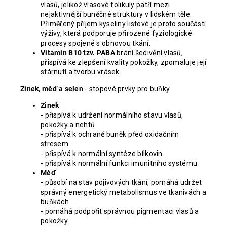
vlasů, jelikož vlasové folikuly patří mezi
nejaktivnější buněčné struktury v lidském těle.
Přiměřený příjem kyseliny listové je proto součástí
výživy, která podporuje přirozené fyziologické
procesy spojené s obnovou tkání.
Vitamin B10 tzv. PABA
brání šedivění vlasů,
přispívá ke zlepšení kvality pokožky, zpomaluje její
stárnutí a tvorbu vrásek.
Zinek, měď a selen
- stopové prvky pro buňky
Zinek
- přispívá k udržení normálního stavu vlasů,
pokožky a nehtů
- přispívá k ochraně buněk před oxidačním
stresem
- přispívá k normální syntéze bílkovin.
- přispívá k normální funkci imunitního systému
Měď
- působí na stav pojivových tkání, pomáhá udržet
správný energetický metabolismus ve tkanivách a
buňkách
- pomáhá podpořit správnou pigmentaci vlasů a
pokožky