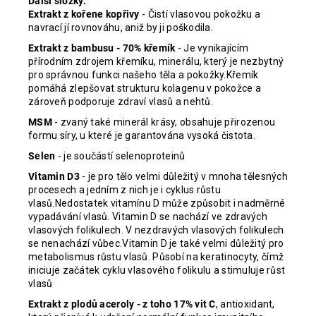
Další složky:
Extrakt z kořene kopřivy
- Čistí vlasovou pokožku a
navrací jí rovnováhu, aniž by ji poškodila.
Extrakt z bambusu - 70% křemík
- Je vynikajícím
přírodním zdrojem křemíku, minerálu, který je nezbytný
pro správnou funkci našeho těla a pokožky.Křemík
pomáhá zlepšovat strukturu kolagenu v pokožce a
zároveň podporuje zdraví vlasů a nehtů.
MSM
- zvaný také minerál krásy, obsahuje přirozenou
formu síry, u které je garantována vysoká čistota.
Selen
- je součástí selenoproteinů
Vitamin D3
- je pro tělo velmi důležitý v mnoha tělesných
procesech a jedním z nich je i cyklus růstu
vlasů.Nedostatek vitamínu D může způsobit i nadměrné
vypadávání vlasů. Vitamin D se nachází ve zdravých
vlasových folikulech. V nezdravých vlasových folikulech
se nenachází vůbec.Vitamin D je také velmi důležitý pro
metabolismus růstu vlasů. Působí na keratinocyty, čímž
iniciuje začátek cyklu vlasového folikulu a stimuluje růst
vlasů
Extrakt z plodů aceroly - z toho 17% vit C
, antioxidant,