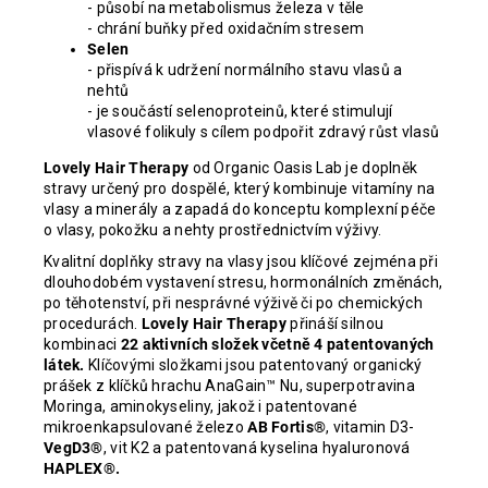
- působí na metabolismus železa v těle
- chrání buňky před oxidačním stresem
Selen
- přispívá k udržení normálního stavu vlasů a
nehtů
- je součástí selenoproteinů, které stimulují
vlasové folikuly s cílem podpořit zdravý růst vlasů
Lovely Hair Therapy
od Organic Oasis Lab je doplněk
stravy určený pro dospělé, který kombinuje vitamíny na
vlasy a minerály a zapadá do konceptu komplexní péče
o vlasy, pokožku a nehty prostřednictvím výživy.
Kvalitní doplňky stravy na vlasy jsou klíčové zejména při
dlouhodobém vystavení stresu, hormonálních změnách,
po těhotenství, při nesprávné výživě či po chemických
procedurách.
Lovely Hair Therapy
přináší silnou
kombinaci
22 aktivních složek včetně 4 patentovaných
látek.
Klíčovými složkami jsou patentovaný organický
prášek z klíčků hrachu AnaGain™ Nu, superpotravina
Moringa, aminokyseliny, jakož i patentované
mikroenkapsulované železo
AB Fortis®
, vitamin D3-
VegD3®
, vit K2 a patentovaná kyselina hyaluronová
HAPLEX®.