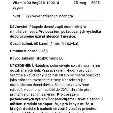
Vitamín D3 VegD3® 1000 IU
25 mcg
500%
vegan
*RVH – Výživová referenční hodnota
Dávkování:
2 kapsle denně zapít dostatečným
množstvím vody.
Pro dosažení požadovaných výsledků
doporučujeme užívat alespoň 3 měsíce.
Obsah balení:
60 kapslí (1 měsíční dávka)
Hmotnost obsahu:
46g
Původ základní složky:
mimo EU
UPOZORNĚNÍ:
Nádobku uchovávejte uzavřenou, mimo
dosah malých dětí. Přípravek není vhodný pro děti,
těhotné a kojící ženy. Doplněk stravy se nesmí používat
jako náhrada rozmanité stravy. Nepřekračujte
doporučenou denní dávku. Skladujte v uzavřené
nádobě, v suchu, při teplotě do 25°C, chraňte před
přímým slunečním zářením.
Pro dosažení
požadovaných výsledků doporučujeme užívat alespoň 3
měsíce. Produkt se doporučuje pro ženy a muže, u
kterých dochází k nadměrné ztrátě vlasů (v průměru