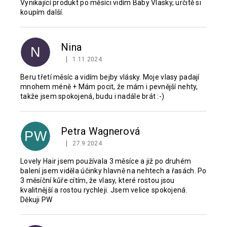
Vynikající produkt po měsíci vidím Baby Vlasky, určitě si
koupím další.
Nina
N
|
1.11.2024
Hodnocení produktu je 5 z 5 hvězdiček.
Beru třetí měsíc a vidím bejby vlásky. Moje vlasy padají
mnohem méně + Mám pocit, že mám i pevnější nehty,
takže jsem spokojená, budu i nadále brát :-)
Petra Wagnerová
PW
|
27.9.2024
Hodnocení produktu je 5 z 5 hvězdiček.
Lovely Hair jsem používala 3 měsíce a již po druhém
balení jsem viděla účinky hlavně na nehtech a řasách. Po
3 měsíční kůře cítím, že vlasy, které rostou jsou
kvalitnější a rostou rychleji. Jsem velice spokojená.
Děkuji PW