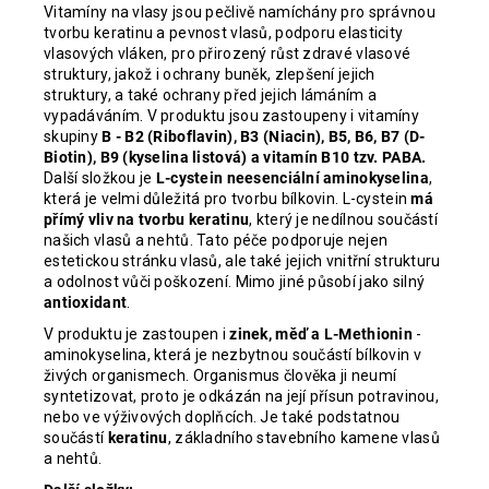
Vitamíny na vlasy jsou pečlivě namíchány pro správnou
tvorbu keratinu a pevnost vlasů, podporu elasticity
vlasových vláken, pro přirozený růst zdravé vlasové
struktury, jakož i ochrany buněk, zlepšení jejich
struktury, a také ochrany před jejich lámáním a
vypadáváním. V produktu jsou zastoupeny i vitamíny
skupiny
B - B2 (Riboflavin), B3 (Niacin), B5, B6, B7 (D-
Biotin), B9 (kyselina listová) a vitamín B10 tzv. PABA.
Další složkou je
L-cystein neesenciální aminokyselina
,
která je velmi důležitá pro tvorbu bílkovin. L-cystein
má
přímý vliv na tvorbu keratinu
, který je nedílnou součástí
našich vlasů a nehtů. Tato péče podporuje nejen
estetickou stránku vlasů, ale také jejich vnitřní strukturu
a odolnost vůči poškození. Mimo jiné působí jako silný
antioxidant
.
V produktu je zastoupen i
zinek, měď a L-Methionin
-
aminokyselina, která je nezbytnou součástí bílkovin v
živých organismech. Organismus člověka ji neumí
syntetizovat, proto je odkázán na její přísun potravinou,
nebo ve výživových doplňcích. Je také podstatnou
součástí
keratinu
, základního stavebního kamene vlasů
a nehtů.