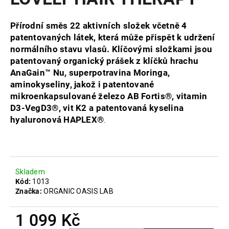
je
a
5,0
z
j
Přírodní směs 22 aktivních složek včetně 4
5
patentovaných látek, která může přispět
k udržení
í
hvězdiček.
normálního stavu vlasů.
Klíčovými složkami jsou
t
patentovaný organický prášek z klíčků hrachu
?
AnaGain™ Nu, superpotravina Moringa,
aminokyseliny, jakož i patentované
mikroenkapsulované železo AB Fortis®, vitamin
D3-VegD3®, vit K2 a patentovaná kyselina
hyaluronová HAPLEX®
.
HLEDAT
D
Skladem
o
Kód:
1013
p
Značka:
ORGANIC OASIS LAB
o
r
1 099 Kč
u