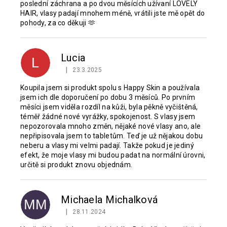
poslední záchrana a po dvou měsících užívaní LOVELY
o
HAIR, vlasy padají mnohem méně, vrátili jste mě opět do
d
pohody, za co děkuji 🫶
n
o
c
Lucia
L
e
|
23.3.2025
n
Hodnocení produktu je 5 z 5 hvězdiček.
í
Koupila jsem si produkt spolu s Happy Skin a používala
jsem ich dle doporučení po dobu 3 měsíců. Po prvním
měsíci jsem viděla rozdíl na kůži, byla pěkně vyčištěná,
téměř žádné nové vyrážky, spokojenost. S vlasy jsem
nepozorovala mnoho změn, nějaké nové vlasy ano, ale
nepřipisovala jsem to tabletům. Teď je už nějakou dobu
neberu a vlasy mi velmi padají. Takže pokud je jediný
efekt, že moje vlasy mi budou padat na normální úrovni,
určitě si produkt znovu objednám.
Michaela Michalková
MM
|
28.11.2024
Hodnocení produktu je 5 z 5 hvězdiček.