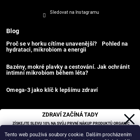
Sledovat na Instagramu
Blog
Proč se v horku cítíme unavenější? Pohled na
hydrataci, mikrobiom a energii
9.7.2026
Bazény, mokré plavky a cestování. Jak ochránit
intimní mikrobiom během léta?
20.6.2026
Omega-3 jako klíč k lepšímu zdraví
31.5.2026
ZDRAVÍ ZAČÍNÁ TADY
Facebook
ZÍSKEJTE SLEVU 10% NA SVŮJ PRVNÍ NÁKUP PRODUKTŮ ORGANIC
OASIS LAB.
Tento web používá soubory cookie. Dalším procházením
Sleva se nevztahuje na již zlevněné produkty.