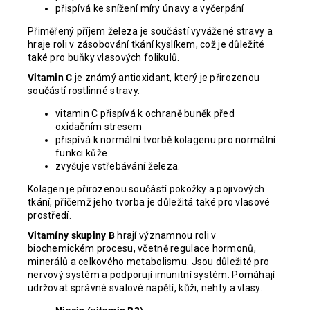
přispívá ke snížení míry únavy a vyčerpání
Přiměřený příjem železa je součástí vyvážené stravy a
hraje roli v zásobování tkání kyslíkem, což je důležité
také pro buňky vlasových folikulů.
Vitamin C
je známý antioxidant, který je přirozenou
součástí rostlinné stravy.
vitamin C přispívá k ochraně buněk před
oxidačním stresem
přispívá k normální tvorbě kolagenu pro normální
funkci kůže
zvyšuje vstřebávání železa.
Kolagen je přirozenou součástí pokožky a pojivových
tkání, přičemž jeho tvorba je důležitá také pro vlasové
prostředí.
Vitamíny skupiny B
hrají významnou roli v
biochemickém procesu, včetně regulace hormonů,
minerálů a celkového metabolismu. Jsou důležité pro
nervový systém a podporují imunitní systém. Pomáhají
udržovat správné svalové napětí, kůži, nehty a vlasy.