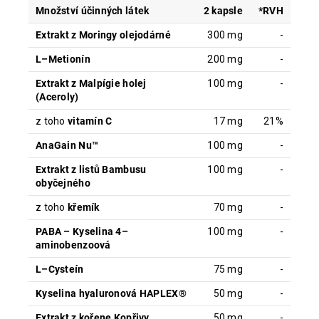
Množství účinných látek
2 kapsle
*RVH
Extrakt z Moringy olejodárné
300 mg
-
L–Metionín
200 mg
-
Extrakt z Malpígie holej
100 mg
-
(Aceroly)
z toho
vitamín C
17 mg
21%
AnaGain Nu™
100 mg
-
Extrakt z listů Bambusu
100 mg
-
obyčejného
z toho
křemík
70 mg
-
PABA – Kyselina 4–
100 mg
-
aminobenzoová
L–Cysteín
75 mg
-
Kyselina hyaluronová HAPLEX®
50 mg
-
Extrakt z kořene Kopřivy
50 mg
-