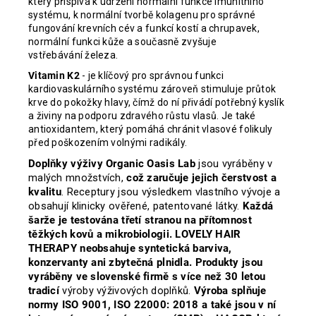
který přispívá k udržení normální funkce imunitního
systému, k normální tvorbě kolagenu pro správné
fungování krevních cév a funkcí kostí a chrupavek,
normální funkci kůže a současně zvyšuje
vstřebávání železa.
Vitamin K2
- je klíčový pro správnou funkci
kardiovaskulárního systému zároveň stimuluje průtok
krve do pokožky hlavy, čímž do ní přivádí potřebný kyslík
a živiny na podporu zdravého růstu vlasů. Je také
antioxidantem, který pomáhá chránit vlasové folikuly
před poškozením volnými radikály.
Doplňky výživy Organic Oasis Lab
jsou vyráběny v
malých množstvích,
což zaručuje jejich čerstvost a
kvalitu
. Receptury jsou výsledkem vlastního vývoje a
obsahují klinicky ověřené, patentované látky.
Každá
šarže je testována třetí stranou na přítomnost
těžkých kovů a mikrobiologii. LOVELY HAIR
THERAPY neobsahuje syntetická barviva,
konzervanty ani zbytečná plnidla. Produkty jsou
vyráběny ve slovenské firmě s více než 30 letou
tradicí
výroby výživových doplňků.
Výroba splňuje
normy ISO 9001, ISO 22000: 2018 a také jsou v ní