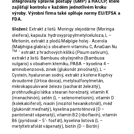
integrovány správné postupy (GMP) a HACCP, které
zajišťují kontrolu v každém jednotlivém kroku
výroby. Výrobní firma také splňuje normy EU/EFSA a
FDA.
Složení:
Extrakt z listů Moringy olejodárne (Moringa
oleifera), kapsula: hydroxypropylmetylceluloza, L –
Metionín, extrakt z plodů Malpígie holej - Acerola
(Malphigia glabra) s obsahem vitamínu C, AnaGain Nu
TM –
extrakt z hrachových klíčků (Pisum sativum),
extrakt z listů Bambusu obyčejného (Bambusa
vulgaris) s obsahem křemíku, PABA – kyselina 4 –
aminobenzoová, zinek (glukonát zinočnatý), L –
Cysteín, hyaluronan sodný, extrakt z kořene Kopřivy
dvoudomé (Urtica dioica), metylsulfonylmetán,
mikrokapsulované železo (sacharát železitý),
protihrudkujíci látka: stearan horečnatý, vitamín K
(menachinón), selén (L – selenometionín), vitamín D
(kolekalciferol), niacín (inozitol hexanikotinát), měď
(glukonát meďnatý), kyselina pantoténová (D –
pantotenát vápenatý), vitamín B2 (riboflavín), vitamín
B6 (pyridoxal – 5‘- fosfát), kyselina listová (L –
metyltetrafolát vápenatý), biotín (D – Biotín)