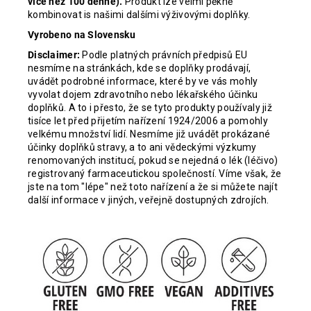
více než 100 denně).
Produkt lze velmi pěkně
kombinovat is našimi dalšími výživovými doplňky.
Vyrobeno na Slovensku
Disclaimer:
Podle platných právních předpisů EU
nesmíme na stránkách, kde se doplňky prodávají,
uvádět podrobné informace, které by ve vás mohly
vyvolat dojem zdravotního nebo lékařského účinku
doplňků. A to i přesto, že se tyto produkty používaly již
tisíce let před přijetím nařízení 1924/2006 a pomohly
velkému množství lidí. Nesmíme již uvádět prokázané
účinky doplňků stravy, a to ani vědeckými výzkumy
renomovaných institucí, pokud se nejedná o lék (léčivo)
registrovaný farmaceutickou společností. Víme však, že
jste na tom "lépe" než toto nařízení a že si můžete najít
další informace v jiných, veřejně dostupných zdrojích.