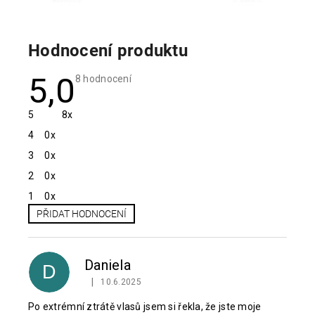
Hodnocení produktu
5,0
Průměrné
8 hodnocení
hodnocení
produktu
je
5
8x
5,0
z
4
0x
5
hvězdiček.
3
0x
2
0x
1
0x
PŘIDAT HODNOCENÍ
V
ý
p
Daniela
D
i
|
10.6.2025
Hodnocení produktu je 5 z 5 hvězdiček.
s
h
Po extrémní ztrátě vlasů jsem si řekla, že jste moje