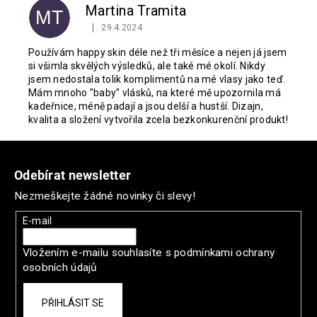
Martina Tramita
MT
|
29.4.2024
Hodnocení produktu je 5 z 5 hvězdiček.
Používám happy skin déle než tři měsíce a nejen já jsem
si všimla skvělých výsledků, ale také mé okolí. Nikdy
jsem nedostala tolik komplimentů na mé vlasy jako teď.
Mám mnoho "baby" vlásků, na které mě upozornila má
kadeřnice, méně padají a jsou delší a hustší. Dizajn,
kvalita a složení vytvořila zcela bezkonkurenční produkt!
Z
á
Odebírat newsletter
p
Nezmeškejte žádné novinky či slevy!
a
t
E-mail
í
Vložením e-mailu souhlasíte s
podmínkami ochrany
osobních údajů
PŘIHLÁSIT SE