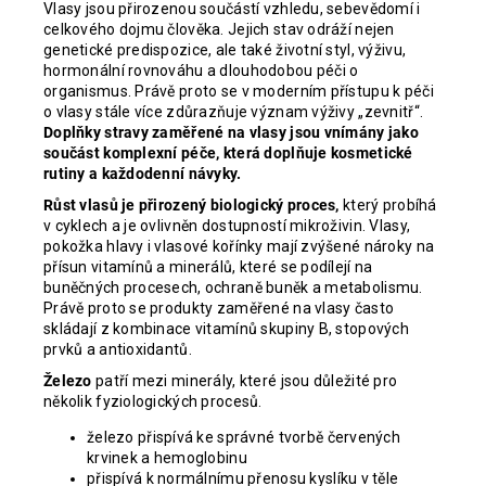
Vlasy jsou přirozenou součástí vzhledu, sebevědomí i
celkového dojmu člověka. Jejich stav odráží nejen
genetické predispozice, ale také životní styl, výživu,
hormonální rovnováhu a dlouhodobou péči o
organismus. Právě proto se v moderním přístupu k péči
o vlasy stále více zdůrazňuje význam výživy „zevnitř“.
Doplňky stravy zaměřené na vlasy jsou vnímány jako
součást komplexní péče, která doplňuje kosmetické
rutiny a každodenní návyky.
Růst vlasů je přirozený biologický proces,
který probíhá
v cyklech a je ovlivněn dostupností mikroživin. Vlasy,
pokožka hlavy i vlasové kořínky mají zvýšené nároky na
přísun vitamínů a minerálů, které se podílejí na
buněčných procesech, ochraně buněk a metabolismu.
Právě proto se produkty zaměřené na vlasy často
skládají z kombinace vitamínů skupiny B, stopových
prvků a antioxidantů.
Železo
patří mezi minerály, které jsou důležité pro
několik fyziologických procesů.
železo přispívá ke správné tvorbě červených
krvinek a hemoglobinu
přispívá k normálnímu přenosu kyslíku v těle