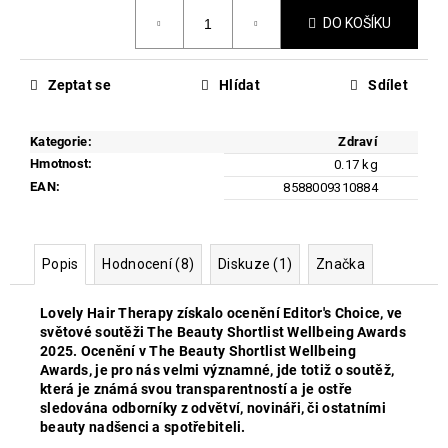
č
Měrná
u
DO KOŠÍKU
cena:
j
e
Zeptat se
Hlídat
Sdílet
m
e
Kategorie
:
Zdraví
Hmotnost
:
0.17 kg
EVY
EAN
:
TECHNOLOGY
8588009310884
DAILY
DEFENCE
FACE
MOUSSE
Popis
Hodnocení (8)
Diskuze (1)
Značka
SPF
50
Lovely Hair Therapy získalo ocenění Editor's Choice, ve
739
světové soutěži The Beauty Shortlist Wellbeing Awards
Kč
Původně:
2025. Ocenění v The Beauty Shortlist Wellbeing
870
Awards, je pro nás velmi významné, jde totiž o soutěž,
Kč
která je známá svou transparentností
a je ostře
sledována odborníky z odvětví, novináři, či ostatními
beauty nadšenci a spotřebiteli.