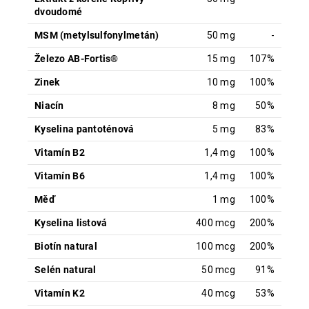
dvoudomé
MSM (metylsulfonylmetán)
50 mg
-
Železo AB-Fortis®
15 mg
107%
Zinek
10 mg
100%
Niacín
8 mg
50%
Kyselina pantoténová
5 mg
83%
Vitamín B2
1,4 mg
100%
Vitamín B6
1,4 mg
100%
Měď
1 mg
100%
Kyselina listová
400 mcg
200%
Biotín natural
100 mcg
200%
Selén natural
50 mcg
91%
Vitamín K2
40 mcg
53%