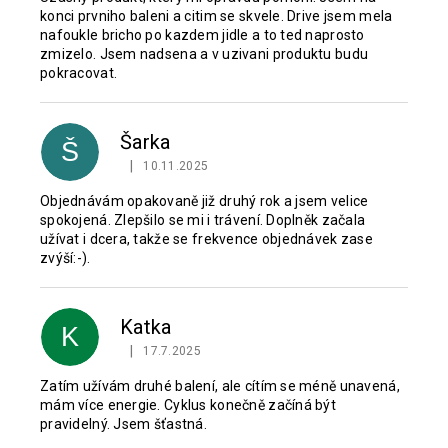
konci prvniho baleni a citim se skvele. Drive jsem mela
nafoukle bricho po kazdem jidle a to ted naprosto
zmizelo. Jsem nadsena a v uzivani produktu budu
pokracovat.
Šarka
Š
|
10.11.2025
Hodnocení produktu je 5 z 5 hvězdiček.
Objednávám opakovaně již druhý rok a jsem velice
spokojená. Zlepšilo se mi i trávení. Doplněk začala
užívat i dcera, takže se frekvence objednávek zase
zvýší:-).
Katka
K
|
17.7.2025
Hodnocení produktu je 5 z 5 hvězdiček.
Zatím užívám druhé balení, ale cítím se méně unavená,
mám více energie. Cyklus konečně začíná být
pravidelný. Jsem šťastná.