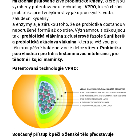
mikroenkapsulované živé probiotické
kmeny
, které jsou
vyrobeny patentovanou technologií
VPRO
, která chrání
probiotika před vnějšími vlivy jako jsou kyslík, voda,
žaludeční kyseliny
a enzymy a je zárukou toho, že se probiotika dostanou v
neporušené formě až do střev. Významnou složkou jsou
tak i
prebiotická vláknina z clusterové fazole Sunfiber®
a prebiotická akáciová vláknina
, která je výživou pro
tělu prospěšné bakterie v celé délce střeva.
Probiotika
jsou vhodná i pro lidi s histaminovou intolerancí, pro
těhotné i kojící maminky.
Patentovaná technologie VPRO:
Současný přístup k péči o ženské tělo představuje