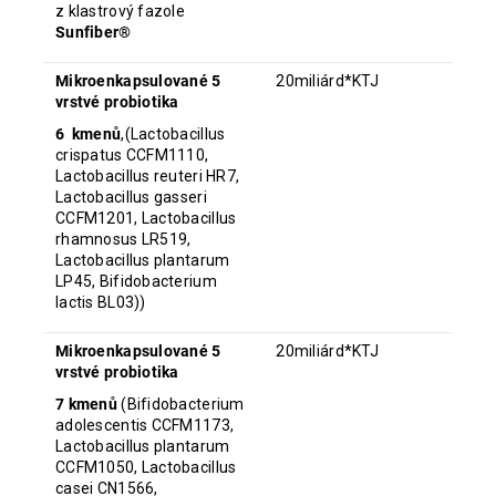
z klastrový fazole
Sunfiber®
Mikroenkapsulované 5
20miliárd*KTJ
vrstvé probiotika
6 kmenů
,(Lactobacillus
crispatus CCFM1110,
Lactobacillus reuteri HR7,
Lactobacillus gasseri
CCFM1201, Lactobacillus
rhamnosus LR519,
Lactobacillus plantarum
LP45, Bifidobacterium
lactis BL03))
Mikroenkapsulované 5
20miliárd*KTJ
vrstvé probiotika
7 kmenů
(Bifidobacterium
adolescentis CCFM1173,
Lactobacillus plantarum
CCFM1050, Lactobacillus
casei CN1566,