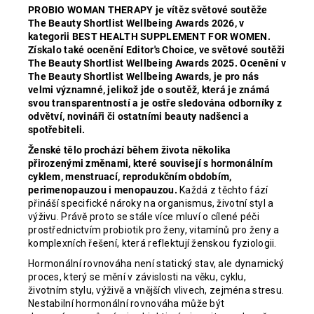
PROBIO WOMAN THERAPY je vítěz světové soutěže
The Beauty Shortlist Wellbeing Awards 2026, v
kategorii BEST HEALTH SUPPLEMENT FOR WOMEN.
Získalo také ocenění Editor's Choice, ve světové soutěži
The Beauty Shortlist Wellbeing Awards 2025. Ocenění v
The Beauty Shortlist Wellbeing Awards, je pro nás
velmi významné, jelikož jde o soutěž, která je známá
svou transparentností a je ostře sledována odborníky z
odvětví, novináři či ostatními beauty nadšenci a
spotřebiteli.
Ženské tělo prochází během života několika
přirozenými změnami, které souvisejí s hormonálním
cyklem, menstruací, reprodukčním obdobím,
perimenopauzou i menopauzou.
Každá z těchto fází
přináší specifické nároky na organismus, životní styl a
výživu. Právě proto se stále více mluví o cílené péči
prostřednictvím probiotik pro ženy, vitamínů pro ženy a
komplexních řešení, která reflektují ženskou fyziologii.
Hormonální rovnováha není statický stav, ale dynamický
proces, který se mění v závislosti na věku, cyklu,
životním stylu, výživě a vnějších vlivech, zejména stresu.
Nestabilní hormonální rovnováha může být