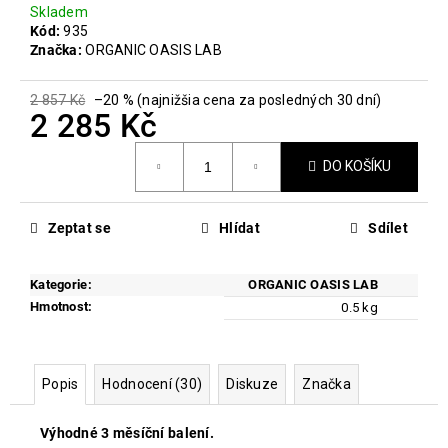
č
Skladem
u
Kód:
935
j
Značka:
ORGANIC OASIS LAB
e
m
2 857 Kč
–20 % (najnižšia cena za posledných 30 dní)
e
2 285 Kč
Měrná
DO KOŠÍKU
cena:
LONGEVITY
THERAPY
899
Zeptat se
Hlídat
Sdílet
Kč
Původně:
1
199
Kategorie
:
ORGANIC OASIS LAB
Kč
Hmotnost
:
0.5 kg
Popis
Hodnocení (30)
Diskuze
Značka
Výhodné 3 měsíční balení.