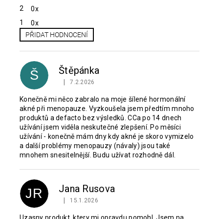
2
0x
1
0x
PŘIDAT HODNOCENÍ
V
ý
p
Štěpánka
Š
i
|
7.2.2026
Hodnocení produktu je 5 z 5 hvězdiček.
s
h
Konečně mi něco zabralo na moje šílené hormonální
akné při menopauze. Vyzkoušela jsem předtím mnoho
o
produktů a defacto bez výsledků. CCa po 14 dnech
d
užívání jsem viděla neskutečné zlepšení. Po měsíci
n
užívání - konečně mám dny kdy akné je skoro vymizelo
o
a další problémy menopauzy (návaly) jsou také
c
mnohem snesitelnější. Budu užívat rozhodně dál.
e
n
í
Jana Rusova
JR
|
15.1.2026
Hodnocení produktu je 5 z 5 hvězdiček.
Uzasny produkt, ktery mi opravdu pomohl. Jsem na