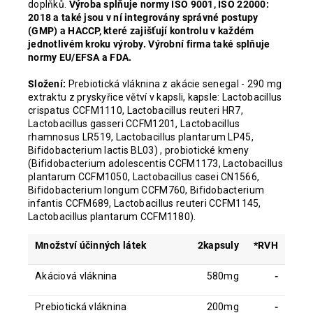
doplňků.
Výroba splňuje normy ISO 9001, ISO 22000:
2018 a také jsou v ní integrovány správné postupy
(GMP) a HACCP, které zajišťují kontrolu v každém
jednotlivém kroku výroby. Výrobní firma také splňuje
normy EU/EFSA a FDA.
Složení:
Prebiotická vláknina z akácie senegal - 290 mg
extraktu z pryskyřice větví v kapsli, kapsle: Lactobacillus
crispatus CCFM1110, Lactobacillus reuteri HR7,
Lactobacillus gasseri CCFM1201, Lactobacillus
rhamnosus LR519, Lactobacillus plantarum LP45,
Bifidobacterium lactis BL03) , probiotické kmeny
(Bifidobacterium adolescentis CCFM1173, Lactobacillus
plantarum CCFM1050, Lactobacillus casei CN1566,
Bifidobacterium longum CCFM760, Bifidobacterium
infantis CCFM689, Lactobacillus reuteri CCFM1145,
Lactobacillus plantarum CCFM1180).
Množství účinných látek
2kapsuly
*RVH
Akáciová vláknina
580mg
-
Prebiotická vláknina
200mg
-