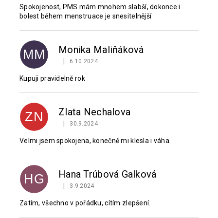
Spokojenost, PMS mám mnohem slabší, dokonce i
bolest během menstruace je snesitelnější
Monika Maliňáková
MM
|
6.10.2024
Hodnocení produktu je 5 z 5 hvězdiček.
Kupuji pravidelně rok
Zlata Nechalova
ZN
|
30.9.2024
Hodnocení produktu je 5 z 5 hvězdiček.
Velmi jsem spokojena, konečně mi klesla i váha.
Hana Trúbová Galková
HG
|
3.9.2024
Hodnocení produktu je 5 z 5 hvězdiček.
Zatím, všechno v pořádku, cítím zlepšení.