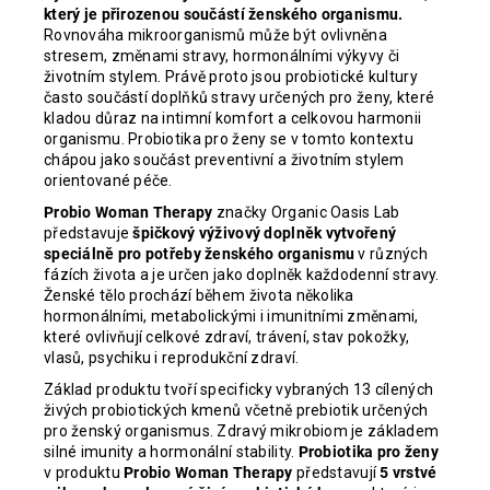
který je přirozenou součástí ženského organismu.
Rovnováha mikroorganismů může být ovlivněna
stresem, změnami stravy, hormonálními výkyvy či
životním stylem. Právě proto jsou probiotické kultury
často součástí doplňků stravy určených pro ženy, které
kladou důraz na intimní komfort a celkovou harmonii
organismu. Probiotika pro ženy se v tomto kontextu
chápou jako součást preventivní a životním stylem
orientované péče.
Probio Woman Therapy
značky Organic Oasis Lab
představuje
špičkový výživový doplněk vytvořený
speciálně pro potřeby ženského organismu
v různých
fázích života a je určen jako doplněk každodenní stravy.
Ženské tělo prochází během života několika
hormonálními, metabolickými i imunitními změnami,
které ovlivňují celkové zdraví, trávení, stav pokožky,
vlasů, psychiku i reprodukční zdraví.
Základ produktu tvoří specificky vybraných 13 cílených
živých probiotických kmenů včetně prebiotik určených
pro ženský organismus. Zdravý mikrobiom je základem
silné imunity a hormonální stability.
Probiotika pro ženy
v produktu
Probio Woman Therapy
představují
5 vrstvé