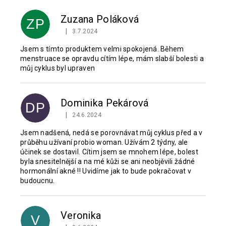
Zuzana Poláková
ZP
|
3.7.2024
Hodnocení produktu je 5 z 5 hvězdiček.
Jsem s tímto produktem velmi spokojená. Během
menstruace se opravdu cítím lépe, mám slabší bolesti a
můj cyklus byl upraven
Dominika Pekárová
DP
|
24.6.2024
Hodnocení produktu je 5 z 5 hvězdiček.
Jsem nadšená, nedá se porovnávat můj cyklus před a v
průběhu užívaní probio woman. Užívám 2 týdny, ale
účinek se dostavil. Cítim jsem se mnohem lépe, bolest
byla snesitelnější a na mé kůži se ani neobjěvili žádné
hormonální akné !! Uvidíme jak to bude pokračovat v
budoucnu.
Veronika
V