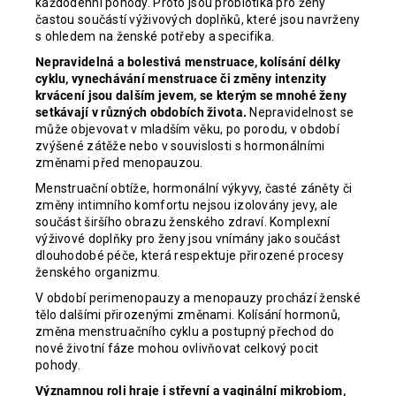
každodenní pohody. Proto jsou probiotika pro ženy
častou součástí výživových doplňků, které jsou navrženy
s ohledem na ženské potřeby a specifika.
Nepravidelná a bolestivá menstruace, kolísání délky
cyklu, vynechávání menstruace či změny intenzity
krvácení jsou dalším jevem, se kterým se mnohé ženy
setkávají v různých obdobích života.
Nepravidelnost se
může objevovat v mladším věku, po porodu, v období
zvýšené zátěže nebo v souvislosti s hormonálními
změnami před menopauzou.
Menstruační obtíže, hormonální výkyvy, časté záněty či
změny intimního komfortu nejsou izolovány jevy, ale
součást širšího obrazu ženského zdraví. Komplexní
výživové doplňky pro ženy jsou vnímány jako součást
dlouhodobé péče, která respektuje přirozené procesy
ženského organizmu.
V období perimenopauzy a menopauzy prochází ženské
tělo dalšími přirozenými změnami. Kolísání hormonů,
změna menstruačního cyklu a postupný přechod do
nové životní fáze mohou ovlivňovat celkový pocit
pohody.
Významnou roli hraje i střevní a vaginální mikrobiom,