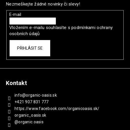
p
Nezmeškejte žádné novinky či slevy!
a
t
E-mail
í
Vložením e-mailu souhlasíte s
podmínkami ochrany
osobních údajů
PŘIHLÁSIT SE
Kontakt
info
@
organic-oasis.sk
+421 907 831 777
https://www.facebook.com/organicoasis.sk/
organic_oasis.sk
@organic.oasis