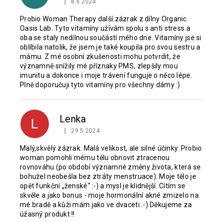
|
8.6.2024
Hodnocení produktu je 5 z 5 hvězdiček.
Probio Woman Therapy další zázrak z dílny Organic
Oasis Lab. Tyto vitamíny užívám spolu s anti stress a
oba se staly nedílnou součástí mého dne. Vitamíny jse si
oblíbila natolik, že jsem je také koupila pro svou sestru a
mámu. Z mé osobní zkušenosti mohu potvrdit, že
významně snížily mé příznaky PMS, zlepšily mou
imunitu a dokonce i moje trávení funguje o něco lépe.
Plně doporučuji tyto vitamíny pro všechny dámy :)
Lenka
L
|
29.5.2024
Hodnocení produktu je 5 z 5 hvězdiček.
Malý,skvělý zázrak. Malá velikost, ale silné účinky. Probio
woman pomohli mému tělu obnovit ztracenou
rovnováhu (po období významné změny života, která se
bohužel neobešla bez ztráty menstruace). Moje tělo je
opět funkční „ženské“ :-) a mysl je klidnější. Cítím se
skvěle a jako bonus - moje hormonální akné zmizelo na
mé bradě a kůži mám jako ve dvaceti :-) Děkujeme za
úžasný produkt !!