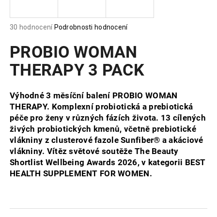
a
j
Průměrné
30 hodnocení
Podrobnosti hodnocení
í
hodnocení
produktu
PROBIO WOMAN
t
je
?
5,0
THERAPY 3 PACK
z
5
hvězdiček.
Výhodné 3 měsíční balení PROBIO WOMAN
THERAPY. Komplexní probiotická a prebiotická
HLEDAT
péče pro ženy v různých fázích života. 13 cílených
živých probiotických kmenů, včetně prebiotické
vlákniny z clusterové fazole Sunfiber® a akáciové
vlákniny. Vítěz světové soutěže The Beauty
D
Shortlist Wellbeing Awards 2026, v kategorii BEST
o
HEALTH SUPPLEMENT FOR WOMEN.
p
o
r
u