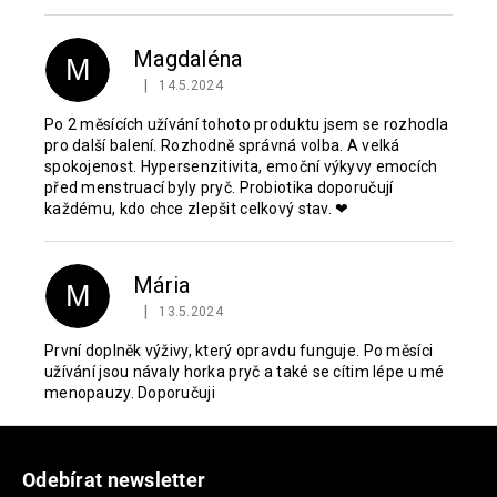
Magdaléna
M
|
14.5.2024
Hodnocení produktu je 5 z 5 hvězdiček.
Po 2 měsících užívání tohoto produktu jsem se rozhodla
pro další balení. Rozhodně správná volba. A velká
spokojenost. Hypersenzitivita, emoční výkyvy emocích
před menstruací byly pryč. Probiotika doporučují
každému, kdo chce zlepšit celkový stav. ❤
Mária
M
|
13.5.2024
Hodnocení produktu je 5 z 5 hvězdiček.
První doplněk výživy, který opravdu funguje. Po měsíci
užívání jsou návaly horka pryč a také se cítim lépe u mé
menopauzy. Doporučuji
Z
á
Odebírat newsletter