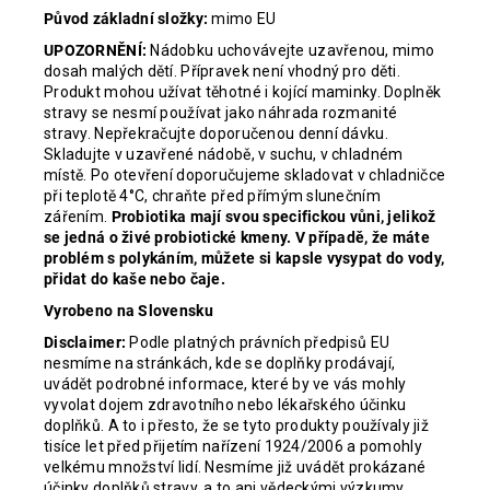
Původ základní složky:
mimo EU
UPOZORNĚNÍ
:
Nádobku uchovávejte uzavřenou, mimo
dosah malých dětí. Přípravek není vhodný pro děti.
Produkt mohou užívat těhotné i kojící maminky. Doplněk
stravy se nesmí používat jako náhrada rozmanité
stravy. Nepřekračujte doporučenou denní dávku.
Skladujte v uzavřené nádobě, v suchu, v chladném
místě. Po otevření doporučujeme skladovat v chladničce
při teplotě 4°C, chraňte před přímým slunečním
zářením.
Probiotika mají svou specifickou vůni, jelikož
se jedná o živé probiotické kmeny. V případě, že máte
problém s polykáním, můžete si kapsle vysypat do vody,
přidat do kaše nebo čaje.
Vyrobeno na Slovensku
Disclaimer:
Podle platných právních předpisů EU
nesmíme na stránkách, kde se doplňky prodávají,
uvádět podrobné informace, které by ve vás mohly
vyvolat dojem zdravotního nebo lékařského účinku
doplňků. A to i přesto, že se tyto produkty používaly již
tisíce let před přijetím nařízení 1924/2006 a pomohly
velkému množství lidí. Nesmíme již uvádět prokázané
účinky doplňků stravy, a to ani vědeckými výzkumy