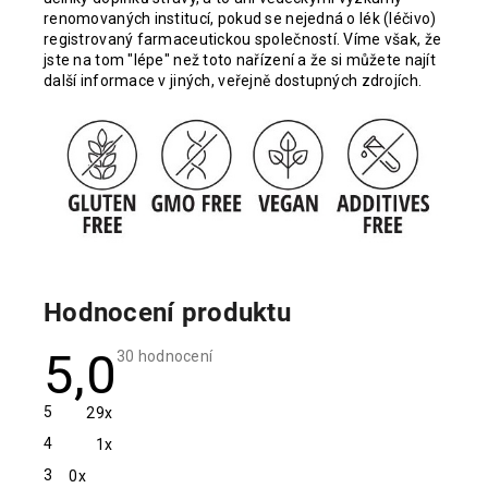
renomovaných institucí, pokud se nejedná o lék (léčivo)
registrovaný farmaceutickou společností. Víme však, že
jste na tom "lépe" než toto nařízení a že si můžete najít
další informace v jiných, veřejně dostupných zdrojích.
Hodnocení produktu
5,0
Průměrné
30 hodnocení
hodnocení
produktu
je
5
29x
5,0
z
4
1x
5
hvězdiček.
3
0x