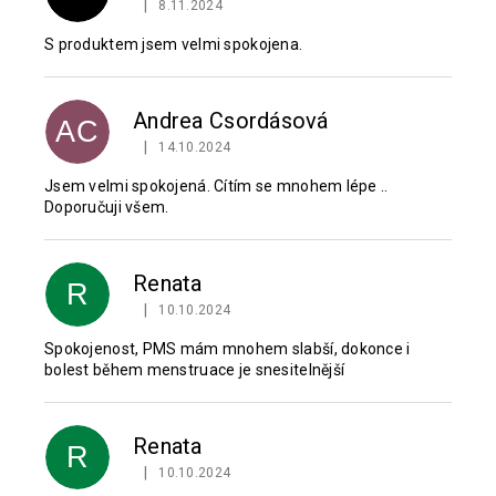
|
8.11.2024
Hodnocení produktu je 5 z 5 hvězdiček.
S produktem jsem velmi spokojena.
Andrea Csordásová
AC
|
14.10.2024
Hodnocení produktu je 5 z 5 hvězdiček.
Jsem velmi spokojená. Cítím se mnohem lépe ..
Doporučuji všem.
Renata
R
|
10.10.2024
Hodnocení produktu je 5 z 5 hvězdiček.
Spokojenost, PMS mám mnohem slabší, dokonce i
bolest během menstruace je snesitelnější
Renata
R
|
10.10.2024
Hodnocení produktu je 5 z 5 hvězdiček.