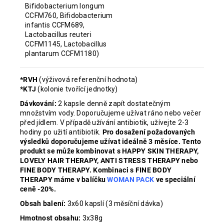
Bifidobacterium longum
CCFM760, Bifidobacterium
infantis CCFM689,
Lactobacillus reuteri
CCFM1145, Lactobacillus
plantarum CCFM1180)
*RVH
(výživová referenční hodnota)
*KTJ
(kolonie tvořící jednotky)
Dávkování:
2 kapsle denně zapít dostatečným
množstvím vody. Doporučujeme užívat ráno nebo večer
před jídlem. V případě užívání antibiotik, užívejte 2-3
hodiny po užití antibiotik.
Pro dosažení požadovaných
výsledků doporučujeme užívat ideálně 3 měsíce. Tento
produkt se může kombinovat s HAPPY SKIN THERAPY,
LOVELY HAIR THERAPY, ANTI STRESS THERAPY nebo
FINE BODY THERAPY. Kombinaci s FINE BODY
THERAPY máme v balíčku
WOMAN PACK
ve speciální
ceně -20%.
Obsah balení:
3x60 kapslí (3 měsíční dávka)
Hmotnost obsahu:
3x38g