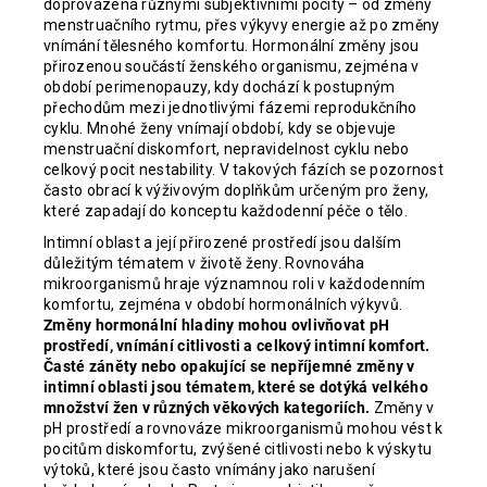
doprovázena různými subjektivními pocity – od změny
menstruačního rytmu, přes výkyvy energie až po změny
vnímání tělesného komfortu. Hormonální změny jsou
přirozenou součástí ženského organismu, zejména v
období perimenopauzy, kdy dochází k postupným
přechodům mezi jednotlivými fázemi reprodukčního
cyklu. Mnohé ženy vnímají období, kdy se objevuje
menstruační diskomfort, nepravidelnost cyklu nebo
celkový pocit nestability. V takových fázích se pozornost
často obrací k výživovým doplňkům určeným pro ženy,
které zapadají do konceptu každodenní péče o tělo.
Intimní oblast a její přirozené prostředí jsou dalším
důležitým tématem v životě ženy. Rovnováha
mikroorganismů hraje významnou roli v každodenním
komfortu, zejména v období hormonálních výkyvů.
Změny hormonální hladiny mohou ovlivňovat pH
prostředí, vnímání citlivosti a celkový intimní komfort.
Časté záněty nebo opakující se nepříjemné změny v
intimní oblasti jsou tématem, které se dotýká velkého
množství žen v různých věkových kategoriích.
Změny v
pH prostředí a rovnováze mikroorganismů mohou vést k
pocitům diskomfortu, zvýšené citlivosti nebo k výskytu
výtoků, které jsou často vnímány jako narušení