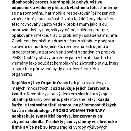
dlouhodobý proces, který spojuje pohyb, výživu,
odpočinek a vědomý přístup k vlastnímu tělu.
Zaměřuje
se na rovnováhu, harmonii a respektování přirozených
změn, které jsou součástí života každé ženy. Narušení
této rovnováhy často vede k problémům jako jsou
nepravidelný cyklus, výkyvy nálad, snížená energie,
opakované infekce, trávicí problémy i oslabená imunita.
Z pohledu ženského zdraví se často skloňuje podpora
správné činnosti vaječníků, rovnováha estrogenu a
progesteronu a zároveň snižování negativních projevů
PMS. Doplňky stravy pro ženy jsou v tomto kontextu
vnímány jako součást komplexního životního stylu, který
respektuje přirozené cykly a změny ženského
organismu.
Doplňky výživy Organic Oasis Lab
jsou vyráběny v
malých množstvích,
což zaručuje jejich čerstvost a
kvalitu
. Receptury jsou výsledkem vlastního vývoje a
obsahují klinicky ověřené, patentované látky.
Každá
šarže je testována třetí stranou na přítomnost těžkých
kovů a mikrobiologii. PROBIO WOMAN THERAPY
neobsahuje syntetická barviva, konzervanty ani
zbytečná plnidla. Produkty jsou vyráběny ve slovenské
firmě s více než 30 letou tradicí
výroby výživových