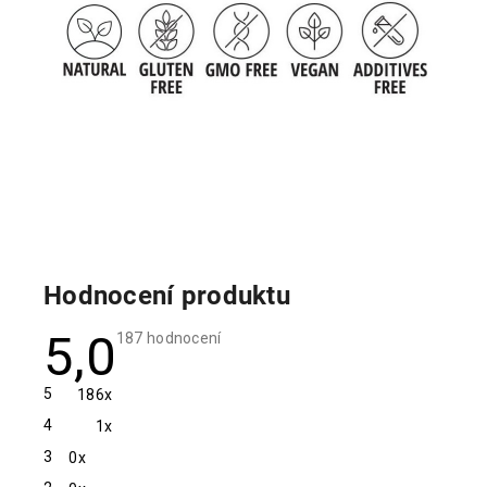
Hodnocení produktu
5,0
Průměrné
187 hodnocení
hodnocení
produktu
je
5
186x
5,0
z
4
1x
5
hvězdiček.
3
0x