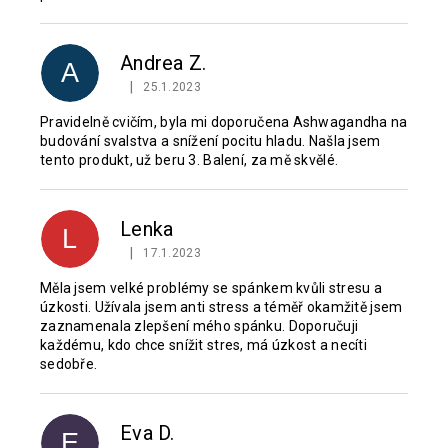
Andrea Z.
A
|
25.1.2023
Hodnocení produktu je 5 z 5 hvězdiček.
Pravidelně cvičím, byla mi doporučena Ashwagandha na
budování svalstva a snížení pocitu hladu. Našla jsem
tento produkt, už beru 3. Balení, za mě skvělé.
Lenka
L
|
17.1.2023
Hodnocení produktu je 5 z 5 hvězdiček.
Měla jsem velké problémy se spánkem kvůli stresu a
úzkosti. Užívala jsem anti stress a téměř okamžitě jsem
zaznamenala zlepšení mého spánku. Doporučuji
každému, kdo chce snížit stres, má úzkost a necíti
sedobře.
Eva D.
E