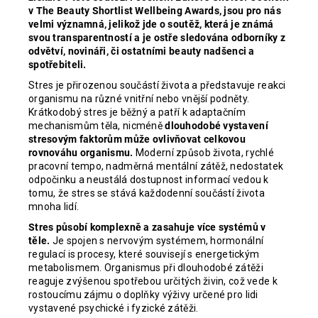
v The Beauty Shortlist Wellbeing Awards, jsou pro nás
velmi významná, jelikož jde o soutěž, která je známá
svou transparentností a je ostře sledována odborníky z
odvětví, novináři, či ostatními beauty nadšenci a
spotřebiteli.
Stres je přirozenou součástí života a představuje reakci
organismu na různé vnitřní nebo vnější podněty.
Krátkodobý stres je běžný a patří k adaptačním
mechanismům těla, nicméně
dlouhodobé vystavení
stresovým faktorům může ovlivňovat celkovou
rovnováhu organismu.
Moderní způsob života, rychlé
pracovní tempo, nadměrná mentální zátěž, nedostatek
odpočinku a neustálá dostupnost informací vedou k
tomu, že stres se stává každodenní součástí života
mnoha lidí.
Stres působí komplexně a zasahuje více systémů v
těle.
Je spojen s nervovým systémem, hormonální
regulací is procesy, které souvisejí s energetickým
metabolismem. Organismus při dlouhodobé zátěži
reaguje zvýšenou spotřebou určitých živin, což vede k
rostoucímu zájmu o doplňky výživy určené pro lidi
vystavené psychické i fyzické zátěži.