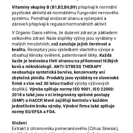
Vitamíny skupiny B (B1,B2,B6,B9)
přispívají k normální
psychické aktivitě ak normálnímu fungování nervového
systému. Pomáhají snižovat únavu a vyčerpání a
zároveň přispívají k regulaci hormonálních aktivit.
V Organic Oasis věříme, že duševní zdraví je základem
celkového zdraví. Naše doplňky výživy jsou vyráběny v
malých množstvích,
což zaručuje jejich čerstvost a
kvalitu.
Receptury jsou výsledkem vlastního vývoje a
obsahují klinicky ověřené, patentované látky
. Každá
šarže je testována třetí stranou na přítomnost těžkých
kovů a mikrobiologii. ANTI-STRESS THERAPY
neobsahuje syntetická barviva, konzervanty ani
zbytečná plnidla. Produkty jsou vyráběny ve slovenské
firmě s více než 30 letou tradicí
výroby výživových
doplňků.
Výroba splňuje normy ISO 9001, ISO 22000:
2018 a také jsou v ní integrovány správné postupy
(GMP) a HACCP, které zajišťují kontrolu v každém
jednotlivém kroku výroby. Výrobní firma také splňuje
normy EU/EFSA a FDA.
Složení
Extrakt z citronovníku pomerančového (Citrus Sinesis),