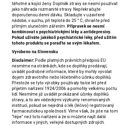
těhotné a kojící ženy. Doplněk stravy se nesmí používat
jako náhrada rozmanité stravy. Nepřekračujte
doporučenou denní dávku. Skladujte v uzavřené
nádobě, v suchu, při teplotě do 25 ° C, chraňte před
přímým slunečním zářením.
Přípravek se nesmí
kombinovat s psychiatrickými léky a antidepresivy.
Pokud užíváte jakékoli psychiatrické léky, před užitím
tohoto produktu se poraďte se svým lékařem.
Vyrobeno na Slovensku
Disclaimer:
Podle platných právních předpisů EU
nesmíme na stránkách, kde se doplňky prodávají,
uvádět podrobné informace, které by mohly vyvolat
dojem zdravotního nebo léčebného účinku doplňků.
Přestože se tyto výrobky používaly tisíce let před
přijetím nařízení 1924/2006 a pomohly velkému počtu
lidí. Nesmíme již uvádět prokázané účinky doplňků
stravy, a to ani vědeckými výzkumy renomovaných
institucí, pokud se nejedná o lék (léčivo) registrovaný
farmaceutickou společností. Víme však, že jste na tom
"lépe" než toto nařízení a že si můžete najít další
informace v jiných, veřejně dostupných zdrojích.