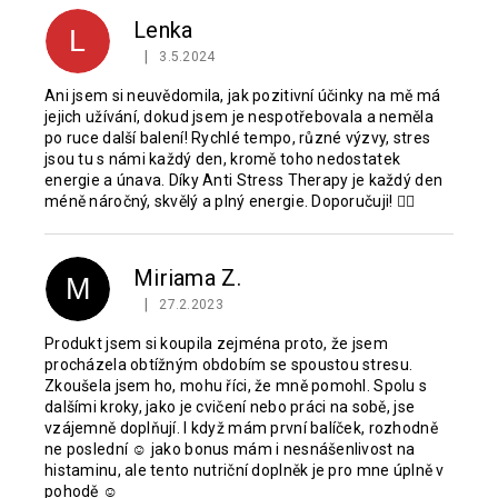
Lenka
L
|
3.5.2024
Hodnocení produktu je 5 z 5 hvězdiček.
Ani jsem si neuvědomila, jak pozitivní účinky na mě má
jejich užívání, dokud jsem je nespotřebovala a neměla
po ruce další balení! Rychlé tempo, různé výzvy, stres
jsou tu s námi každý den, kromě toho nedostatek
energie a únava. Díky Anti Stress Therapy je každý den
méně náročný, skvělý a plný energie. Doporučuji! 👌🏼
Miriama Z.
M
|
27.2.2023
Hodnocení produktu je 5 z 5 hvězdiček.
Produkt jsem si koupila zejména proto, že jsem
procházela obtížným obdobím se spoustou stresu.
Zkoušela jsem ho, mohu říci, že mně pomohl. Spolu s
dalšími kroky, jako je cvičení nebo práci na sobě, jse
vzájemně doplňují. I když mám první balíček, rozhodně
ne poslední ☺ jako bonus mám i nesnášenlivost na
histaminu, ale tento nutriční doplněk je pro mne úplně v
pohodě ☺