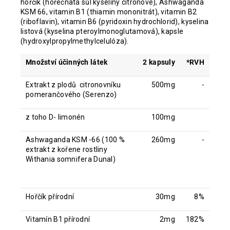
hořčík (hořečnatá sůl kyseliny citronové), Ashwaganda
KSM 66, vitamin B1 (thiamin mononitrát), vitamin B2
(riboflavin), vitamin B6 (pyridoxin hydrochlorid), kyselina
listová (kyselina pteroylmonoglutamová), kapsle
(hydroxylpropylmethylcelulóza).
Množství účinných látek
2 kapsuly
*RVH
Extrakt z plodů
citronovníku
500mg
-
pomerančového (Serenzo)
z toho D- limonén
100mg
Ashwaganda KSM -66 (100 %
260mg
-
extrakt z kořene rostliny
Withania somnifera Dunal)
Hořčík
přírodní
30mg
8%
Vitamín B1 přírodní
2mg
182%