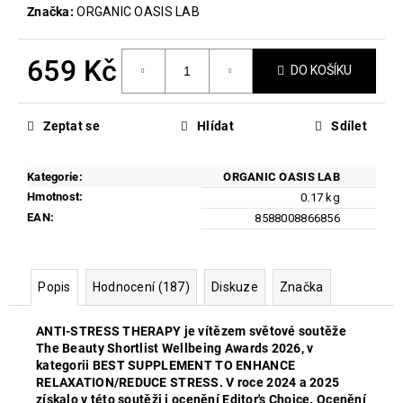
č
Značka:
ORGANIC OASIS LAB
u
j
e
659 Kč
DO KOŠÍKU
m
Měrná
e
cena:
Zeptat se
Hlídat
Sdílet
LONGEVITY
THERAPY
Kategorie
:
ORGANIC OASIS LAB
899
Hmotnost
:
0.17 kg
Kč
EAN
:
8588008866856
Původně:
1
199
Kč
Popis
Hodnocení (187)
Diskuze
Značka
ANTI-STRESS THERAPY je vítězem světové soutěže
The Beauty Shortlist Wellbeing Awards 2026, v
kategorii BEST SUPPLEMENT TO ENHANCE
RELAXATION/REDUCE STRESS. V roce 2024 a 2025
získalo v této soutěži i ocenění Editor's Choice. Ocenění