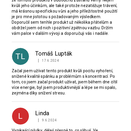
že tomuto produktu v budoucnu zůstanu věrný. Nejen
kvůli jeho účinkům, ale také protože nezatěžuje trávení,
má krásnou specifickou vůni a jeho příležitostné použití
je pro mne jistotou s požadovaným výsledkem.
Doporučil sem tenhle produkt už několika přátelům a
obdržel jsem od nich i pozitivní zpětnou vazbu. Držím
vám palce v dalším vývoji a doporučuji vás i nadále.
Tomáš Lupták
TL
|
17.6.2024
Hodnocení produktu je 5 z 5 hvězdiček.
Začal jsem užívat tento produkt kvůli pocitu vyhoření,
snížené kvalitě spánku a problémům s koncentrací. Po
tom, co jsem začal produkt užívat, jsem během dne cítil
více energie, byl jsem produktivnější a lépe se mi spalo,
zejména díky snížení stresu.
Linda
L
|
9.6.2024
Hodnocení produktu je 5 z 5 hvězdiček.
Vynikající pilulky, dělají přesně to, co slibují. Ve