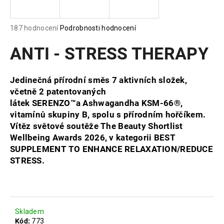
a
j
Průměrné
187 hodnocení
Podrobnosti hodnocení
í
hodnocení
produktu
ANTI - STRESS THERAPY
t
je
?
5,0
z
Jedinečná přírodní směs 7 aktivních složek,
5
včetně 2 patentovaných
hvězdiček.
látek SERENZO™a Ashwagandha KSM-66®,
vitamínů skupiny B, spolu s přírodním hořčíkem.
HLEDAT
Vítěz světové soutěže The Beauty Shortlist
Wellbeing Awards 2026, v kategorii BEST
SUPPLEMENT TO ENHANCE RELAXATION/REDUCE
D
STRESS.
o
p
o
r
Skladem
u
Kód:
773