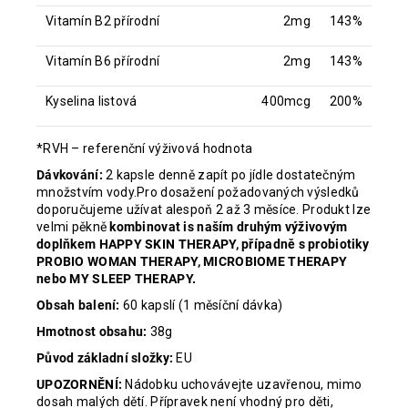
Vitamín B2 přírodní
2mg
143%
Vitamín B6 přírodní
2mg
143%
Kyselina listová
400mcg
200%
*RVH – referenční výživová hodnota
Dávkování:
2 kapsle denně zapít po jídle dostatečným
množstvím vody.Pro dosažení požadovaných výsledků
doporučujeme užívat alespoň 2 až 3 měsíce. Produkt lze
velmi pěkně
kombinovat is naším druhým výživovým
doplňkem HAPPY SKIN THERAPY, případně s probiotiky
PROBIO WOMAN THERAPY, MICROBIOME THERAPY
nebo MY SLEEP THERAPY.
Obsah
balení:
60 kapslí (1 měsíční dávka)
Hmotnost obsahu:
38g
Původ základní složky:
EU
UPOZORNĚNÍ:
Nádobku uchovávejte uzavřenou, mimo
dosah malých dětí. Přípravek není vhodný pro děti,