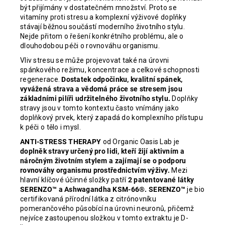
být přijímány v dostatečném množství. Proto se
vitamíny proti stresu a komplexní výživové doplňky
stávají běžnou součástí moderního životního stylu.
Nejde přitom o řešení konkrétního problému, ale o
dlouhodobou péči o rovnováhu organismu.
Vliv stresu se může projevovat také na úrovni
spánkového režimu, koncentrace a celkové schopnosti
regenerace.
Dostatek odpočinku, kvalitní spánek,
vyvážená strava a vědomá práce se stresem jsou
základními pilíři udržitelného životního stylu.
Doplňky
stravy jsou v tomto kontextu často vnímány jako
doplňkový prvek, který zapadá do komplexního přístupu
k péči o tělo i mysl.
ANTI-STRESS THERAPY
od Organic Oasis Lab
je
doplněk stravy určený pro lidi, kteří žijí aktivním a
náročným životním stylem a zajímají se o podporu
rovnováhy organismu prostřednictvím výživy.
Mezi
hlavní klíčové účinné složky patří
2 patentované látky
SERENZO™ a Ashwagandha KSM-66®. SERENZO™
je bio
certifikovaná přírodní látka z citrónovníku
pomerančového působící na úrovni neuronů, přičemž
nejvíce zastoupenou složkou v tomto extraktu je D-