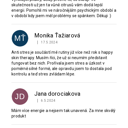
skutečnosti už jen ta vůně citrusů vám dodá lepší
energii. Pomohli mi ve náročnějším psychickým období a
v období kdy jsem měl problémy se spánkem. Děkuji :)
Monika Ťažiarová
MŤ
|
17.5.2024
Hodnocení produktu je 5 z 5 hvězdiček.
Anti stres je součástí mé rutiny již více než rok s happy
skin therapy. Musím říci, že už si neumím představit
fungovat bez nich. Prořívala jsem stres a úzkost v
poměrně silné formě, ale opravdu jsem to dostala pod
kontrolu a teď stres zvládam lépe.
Jana dorociakova
JD
|
6.5.2024
Hodnocení produktu je 5 z 5 hvězdiček.
Mám více energie a nejsem tak unavená. Za mne skvělý
produkt