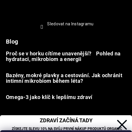
Sledovat na Instagramu
Blog
Proč se v horku cítíme unavenější? Pohled na
hydrataci, mikrobiom a energii
9.7.2026
Bazény, mokré plavky a cestování. Jak ochránit
intimní mikrobiom během léta?
20.6.2026
Omega-3 jako klíč k lepšímu zdraví
31.5.2026
ZDRAVÍ ZAČÍNÁ TADY
Facebook
ZÍSKEJTE SLEVU 10% NA SVŮJ PRVNÍ NÁKUP PRODUKTŮ ORGANIC