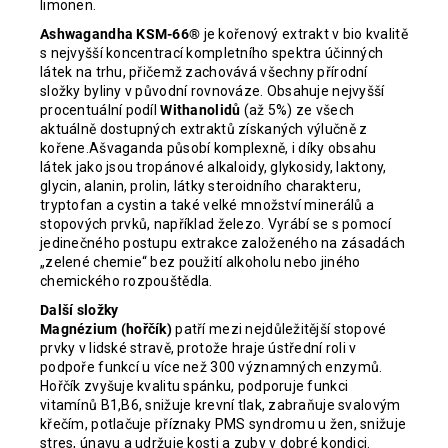
limonen.
Ashwagandha KSM-66®
je kořenový extrakt v bio kvalitě
s nejvyšší koncentrací kompletního spektra účinných
látek na trhu, přičemž zachovává všechny přírodní
složky byliny v původní rovnováze. Obsahuje nejvyšší
procentuální podíl
Withanolidů
(až 5%) ze všech
aktuálně dostupných extraktů získaných výlučně z
kořene.Ašvaganda působí komplexně, i díky obsahu
látek jako jsou tropánové alkaloidy, glykosidy, laktony,
glycin, alanin, prolin, látky steroidního charakteru,
tryptofan a cystin a také velké množství minerálů a
stopových prvků, například železo. Vyrábí se s pomocí
jedinečného postupu extrakce založeného na zásadách
„zelené chemie“ bez použití alkoholu nebo jiného
chemického rozpouštědla.
Další složky
Magnézium (hořčík)
patří mezi nejdůležitější stopové
prvky v lidské stravě, protože hraje ústřední roli v
podpoře funkcí u více než 300 významných enzymů.
Hořčík zvyšuje kvalitu spánku, podporuje funkci
vitamínů B1,B6, snižuje krevní tlak, zabraňuje svalovým
křečím, potlačuje příznaky PMS syndromu u žen, snižuje
stres, únavu a udržuje kosti a zuby v dobré kondici.