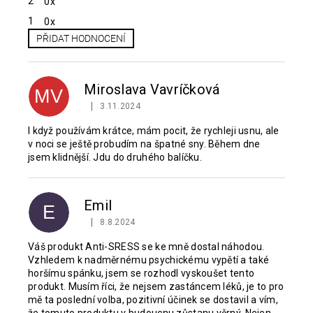
2
0x
1
0x
PŘIDAT HODNOCENÍ
V
ý
p
Miroslava Vavríčková
MV
i
|
3.11.2024
Hodnocení produktu je 5 z 5 hvězdiček.
s
h
I když používám krátce, mám pocit, že rychleji usnu, ale
v noci se ještě probudím na špatné sny. Během dne
o
jsem klidnější. Jdu do druhého balíčku.
d
n
o
Emil
c
E
e
|
8.8.2024
Hodnocení produktu je 5 z 5 hvězdiček.
n
Váš produkt Anti-SRESS se ke mně dostal náhodou.
í
Vzhledem k nadměrnému psychickému vypětí a také
horšímu spánku, jsem se rozhodl vyskoušet tento
produkt. Musím říci, že nejsem zastáncem léků, je to pro
mě ta poslední volba, pozitivní účinek se dostavil a vím,