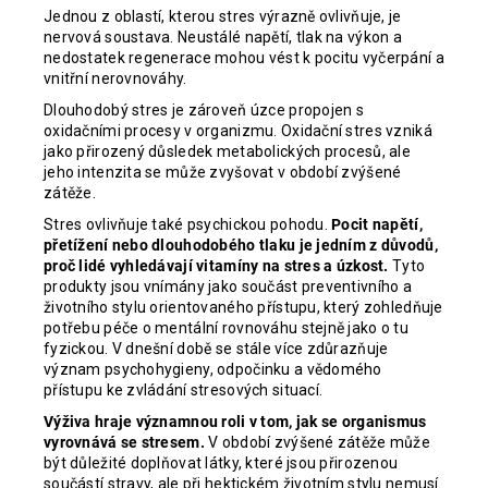
Jednou z oblastí, kterou stres výrazně ovlivňuje, je
nervová soustava. Neustálé napětí, tlak na výkon a
nedostatek regenerace mohou vést k pocitu vyčerpání a
vnitřní nerovnováhy.
Dlouhodobý stres je zároveň úzce propojen s
oxidačními procesy v organizmu. Oxidační stres vzniká
jako přirozený důsledek metabolických procesů, ale
jeho intenzita se může zvyšovat v období zvýšené
zátěže.
Stres ovlivňuje také psychickou pohodu.
Pocit napětí,
přetížení nebo dlouhodobého tlaku je jedním z důvodů,
proč lidé vyhledávají vitamíny na stres a úzkost.
Tyto
produkty jsou vnímány jako součást preventivního a
životního stylu orientovaného přístupu, který zohledňuje
potřebu péče o mentální rovnováhu stejně jako o tu
fyzickou. V dnešní době se stále více zdůrazňuje
význam psychohygieny, odpočinku a vědomého
přístupu ke zvládání stresových situací.
Výživa hraje významnou roli v tom, jak se organismus
vyrovnává se stresem.
V období zvýšené zátěže může
být důležité doplňovat látky, které jsou přirozenou
součástí stravy, ale při hektickém životním stylu nemusí