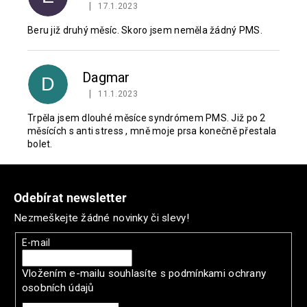
|
17.1.2023
Hodnocení produktu je 4 z 5 hvězdiček.
Beru již druhý měsíc. Skoro jsem neměla žádný PMS.
Dagmar
D
|
11.1.2023
Hodnocení produktu je 5 z 5 hvězdiček.
Trpěla jsem dlouhé měsíce syndrómem PMS. Již po 2
měsících s anti stress , mně moje prsa konečně přestala
bolet.
Z
á
Odebírat newsletter
p
Nezmeškejte žádné novinky či slevy!
a
t
E-mail
í
Vložením e-mailu souhlasíte s
podmínkami ochrany
osobních údajů