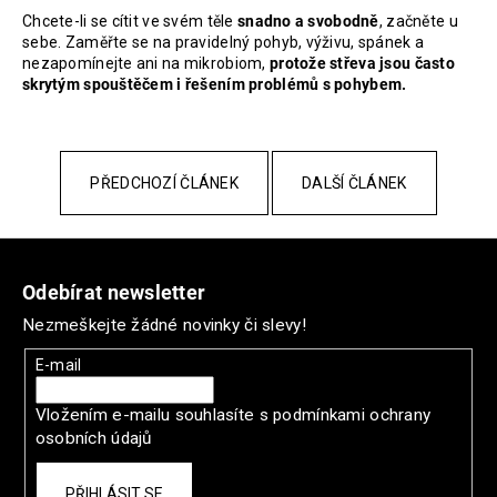
Chcete-li se cítit ve svém těle
snadno a svobodně
, začněte u
sebe. Zaměřte se na pravidelný pohyb, výživu, spánek a
nezapomínejte ani na mikrobiom,
protože střeva jsou často
skrytým spouštěčem i řešením problémů s pohybem.
PŘEDCHOZÍ ČLÁNEK
DALŠÍ ČLÁNEK
Z
á
Odebírat newsletter
p
Nezmeškejte žádné novinky či slevy!
a
t
E-mail
í
Vložením e-mailu souhlasíte s
podmínkami ochrany
osobních údajů
PŘIHLÁSIT SE