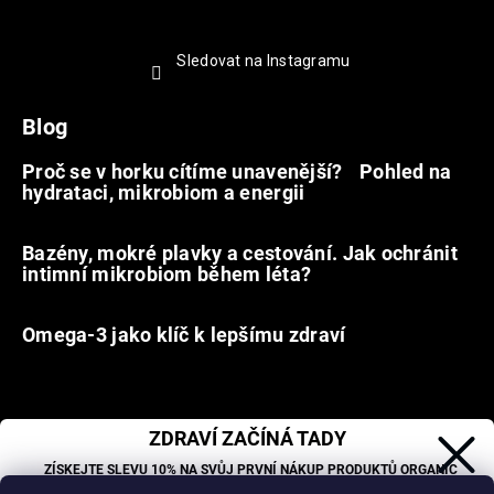
Sledovat na Instagramu
Blog
Proč se v horku cítíme unavenější? Pohled na
hydrataci, mikrobiom a energii
9.7.2026
Bazény, mokré plavky a cestování. Jak ochránit
intimní mikrobiom během léta?
20.6.2026
Omega-3 jako klíč k lepšímu zdraví
31.5.2026
ZDRAVÍ ZAČÍNÁ TADY
Facebook
ZÍSKEJTE SLEVU 10% NA SVŮJ PRVNÍ NÁKUP PRODUKTŮ ORGANIC
Organic Oasis
OASIS LAB.