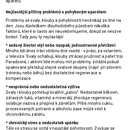
aparátu.
a
Nejčastější příčiny problémů s pohybovým aparátem
j
Problémy se svaly, klouby a pohyblivostí nevznikají ze dne na
í
den. Jsou důsledkem dlouhodobého působení několika
t
faktorů, které si často ani neuvědomujeme, dokud se neozve
?
bolest. Tady jsou ty nejčastější
* sedavý životní styl nebo naopak, jednostranné přetížení
Mnoho lidí dnes tráví většinu dne vsedě - v práci, za volantem,
u televize. Svaly ochabují, klouby ztrácejí pružnost a páteř trpí.
Paradoxně, i aktivní lidé mohou mít problémy, zvláště pokud
opakovaně přetěžují stejné svalové skupiny (např. při silovém
HLEDAT
tréninku nebo běhu) bez dostatečné regenerace a
kompenzace.
* nesprávná nebo nedostatečná výživa
D
Svaly i klouby potřebují kvalitní „palivo“. Nedostatek bílkovin,
zdravých tuků, vitamínů a minerálů zhoršuje regeneraci,
o
oslabuje vaziva a přispívá k zánětům. Příliš mnoho cukru,
p
procesovaných potravin a alkoholu zase může vést k
o
chronickému zánětu.
r
* chronický stres a nedostatek spánku
u
Tělo ve stresu se ocitá v neustálé pohotovosti. Zvyšuje se