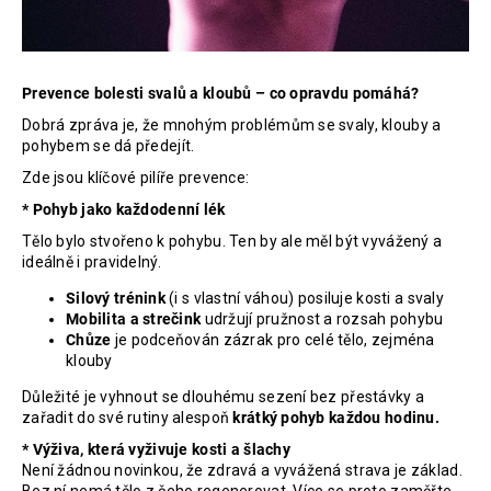
Prevence bolesti svalů a kloubů – co opravdu pomáhá?
Dobrá zpráva je, že mnohým problémům se svaly, klouby a
pohybem se dá předejít.
Zde jsou klíčové pilíře prevence
:
* Pohyb jako každodenní lék
Tělo bylo stvořeno k pohybu. Ten by ale měl být vyvážený a
ideálně i pravidelný.
Silový trénink
(i s vlastní váhou) posiluje kosti a svaly
Mobilita a strečink
udržují pružnost a rozsah pohybu
Chůze
je podceňován zázrak pro celé tělo, zejména
klouby
Důležité je vyhnout se dlouhému sezení bez přestávky a
zařadit do své rutiny alespoň
krátký pohyb každou hodinu.
* Výživa, která vyživuje kosti a šlachy
Není žádnou novinkou, že zdravá a vyvážená strava je základ.