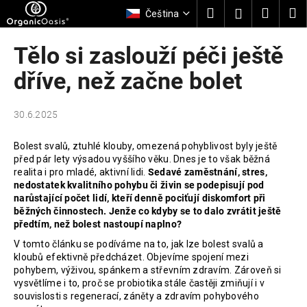
K
Přejít
Hledat
Nákup
M
Přihlášení
Čeština
na
o
obsah
Zpět
Zpět
košík
š
Tělo si zaslouží péči ještě
í
C
dříve, než začne bolet
k
o
p
30.6.2025
o
t
Bolest svalů, ztuhlé klouby, omezená pohyblivost byly ještě
před pár lety výsadou vyššího věku. Dnes je to však běžná
ř
realita i pro mladé, aktivní lidi.
Sedavé zaměstnání, stres,
e
nedostatek kvalitního pohybu či živin se podepisují pod
b
narůstající počet lidí, kteří denně pociťují diskomfort při
běžných činnostech. Jenže co kdyby se to dalo zvrátit ještě
u
předtím, než bolest nastoupí naplno?
j
V tomto článku se podíváme na to, jak lze bolest svalů a
e
kloubů efektivně předcházet. Objevíme spojení mezi
t
pohybem, výživou, spánkem a střevním zdravím. Zároveň si
vysvětlíme i to, proč se probiotika stále častěji zmiňují i v
e
souvislosti s regenerací, záněty a zdravím pohybového
n