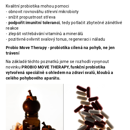
Kvalitní probiotika mohou pomoci
- obnovit rovnováhu střevní mikrobioty
- snížit propustnost střeva
-
podpořit imunitní toleranci
, tedy potlačit zbytečné zánětlivé
reakce
- zlepšit vstřebávání vitamínů a minerálů
- pozitivně ovlivnit svalový tonus, regeneraci i náladu
Probio Move Therapy - probiotika cílená na pohyb, ne jen
trávení
Na základě těchto poznatků jsme se rozhodli vyvynout
novinku
PROBIO MOVE THERAPY, funkční probiotika
vytvořená speciálně s ohledem na zdraví svalů, kloubů a
celého pohybového aparátu.