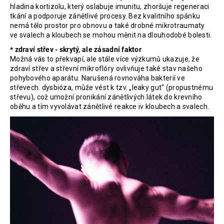
č
hladina kortizolu, který oslabuje imunitu, zhoršuje regeneraci
u
tkání a podporuje zánětlivé procesy. Bez kvalitního spánku
j
nemá tělo prostor pro obnovu a také drobné mikrotraumaty
e
ve svalech a kloubech se mohou měnit na dlouhodobé bolesti.
m
* zdraví střev - skrytý, ale zásadní faktor
e
Možná vás to překvapí, ale stále více výzkumů ukazuje, že
zdraví střev a střevní mikroflóry ovlivňuje také stav našeho
pohybového aparátu. Narušená rovnováha bakterií ve
LONGEVITY
střevech. dysbióza, může vést k tzv. „leaky gut“ (propustnému
THERAPY
střevu), což umožní pronikání zánětlivých látek do krevního
oběhu a tím vyvolávat zánětlivé reakce iv kloubech a svalech.
899
Kč
Původně:
1
199
Kč