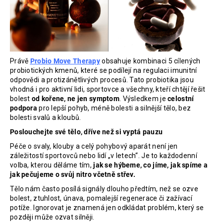
Právě
Probio Move Therapy
obsahuje kombinaci 5 cílených
probiotických kmenů, které se podílejí na regulaci imunitní
odpovědi a protizánětlivých procesů. Tato probiotika jsou
vhodná i pro aktivní lidi, sportovce a všechny, kteří chtějí řešit
bolest
od kořene, ne jen symptom
. Výsledkem je
celostní
podpora
pro lepší pohyb, méně bolesti a silnější tělo, bez
bolesti svalů a kloubů.
Poslouchejte své tělo, dříve než si vyptá pauzu
Péče o svaly, klouby a celý pohybový aparát není jen
záležitostí sportovců nebo lidí „v letech“. Je to každodenní
volba, kterou děláme tím,
jak se hýbeme, co jíme, jak spíme a
jak pečujeme o svůj nitro včetně střev.
Tělo nám často posílá signály dlouho předtím, než se ozve
bolest, ztuhlost, únava, pomalejší regenerace či zažívací
potíže. Ignorovat je znamená jen odkládat problém, který se
později může ozvat silněji.