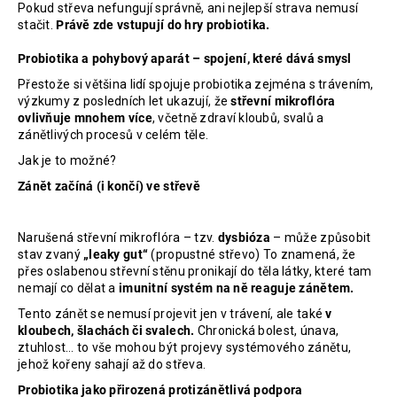
Pokud
střeva nefungují správně, ani nejlepší strava nemusí
stačit.
Právě zde vstupují do hry probiotika.
Probiotika a pohybový aparát – spojení, které dává smysl
Přestože si většina lidí spojuje probiotika zejména s trávením,
výzkumy z posledních let ukazují, že
střevní mikroflóra
ovlivňuje mnohem více
, včetně zdraví kloubů, svalů a
zánětlivých procesů v celém těle.
Jak je to možné?
Zánět začíná (i končí) ve střevě
Narušená střevní mikroflóra – tzv.
dysbióza
– může způsobit
stav zvaný
„leaky gut“
(propustné střevo) To znamená, že
přes oslabenou střevní stěnu pronikají do těla látky, které tam
nemají co dělat a
imunitní systém na ně reaguje zánětem.
Tento zánět se nemusí projevit jen v trávení, ale také
v
kloubech, šlachách či svalech.
Chronická bolest, únava,
ztuhlost… to vše mohou být projevy systémového zánětu,
jehož kořeny sahají až do střeva.
Probiotika jako přirozená protizánětlivá podpora