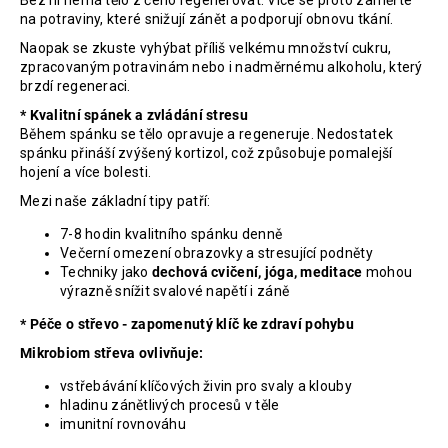
Bez ní nemá tělo z čeho regenerovat. Více se proto zaměřte
na potraviny, které snižují zánět a podporují obnovu tkání.
Naopak se zkuste vyhýbat příliš velkému množství cukru,
zpracovaným potravinám nebo i nadměrnému alkoholu, který
brzdí regeneraci.
* Kvalitní spánek a zvládání stresu
Během spánku se tělo opravuje a regeneruje. Nedostatek
spánku přináší zvýšený kortizol, což způsobuje pomalejší
hojení a více bolesti.
Mezi naše základní tipy patří:
7-8 hodin kvalitního spánku denně
Večerní omezení obrazovky a stresující podněty
Techniky jako
dechová cvičení, jóga, meditace
mohou
výrazně snížit svalové napětí i záně
* Péče o střevo - zapomenutý klíč ke zdraví pohybu
Mikrobiom střeva ovlivňuje:
vstřebávání klíčových živin pro svaly a klouby
hladinu zánětlivých procesů v těle
imunitní rovnováhu