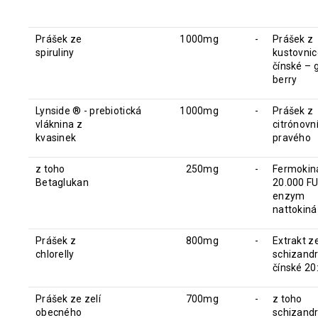
Prášek ze
1000mg
-
Prášek z
spiruliny
kustovnic
čínské – g
berry
Lynside ® - prebiotická
1000mg
-
Prášek z
vláknina z
citrónovn
kvasinek
pravého
z toho
250mg
-
Fermoki
Betaglukan
20.000 FU
enzym
nattokin
Prášek z
800mg
-
Extrakt z
chlorelly
schizand
čínské 20
Prášek ze zelí
700mg
-
z toho
obecného
schizandr