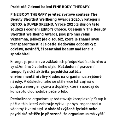
Praktické 7 denní balení FINE BODY THERAPY.
FINE BODY THERAPY je vítěz světové soutěže The
Beauty Shortlist Wellbeing Awards 2026, v kategorii
DETOX & SUPERGREENS. V roce 2025 získalo v této
soutěži i ocenění Editor's Choice. Ocenění v The Beauty
Shortlist Wellbeing Awards, jsou pro nás velmi
významná, jelikož jde o soutěž, která je známá svou
transparentností a je ostře sledována odborníky z
odvětví, novináři, či ostatními beauty nadšenci a
spotřebiteli.
Energie je jedním ze základních předpokladů aktivního a
vyváženého životního stylu.
Každodenní pracovní
tempo, fyzická aktivita, psychická zátěž a
environmentální vlivy kladou na organismus zvýšené
nároky.
V důsledku toho se stále více lidí zajímá o
podporu energie, výživu a doplňky, které zapadají do
konceptu dlouhodobé péče o tělo.
Revitalizace organismu představuje komplexní přístup k
péči o tělo, který zahrnuje výživu, pohyb, regeneraci a
vědomý životní styl.
V období zvýšené fyzické nebo
psychické zátěže je přirozené, že organismus má vyšší