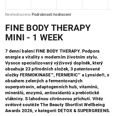
a
j
Průměrné
Neohodnoceno
Podrobnosti hodnocení
í
hodnocení
produktu
FINE BODY THERAPY
t
je
?
0,0
MINI - 1 WEEK
z
5
hvězdiček.
7 denní balení FINE BODY THERAPY. Podpora
energie a vitality v moderním životním stylu.
HLEDAT
Vysoce specializovaný výživový doplněk, který
obsahuje 23 přírodních složek, 3 patentované
složky FERMOKINASE™, FERMERIC™ a Lynside®, s
obsahem zelených a fermentovaných
D
superpotravin, adaptogenních hub, vitamínů,
o
minerálů, enzymů, antioxidantů a prebiotické
p
vlákniny. S lahodnou citrónovou příchutí. Vítěz
o
světové soutěže The Beauty Shortlist Wellbeing
r
Awards 2026, v kategorii DETOX & SUPERGREENS.
u