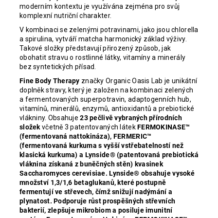
moderním kontextu je využívána zejména pro svůj
komplexní nutriční charakter.
V kombinaci se zelenými potravinami, jako jsou chlorella
a spirulina, vytváří matcha harmonický základ výživy.
Takové složky představují přirozený způsob, jak
obohatit stravu o rostlinné látky, vitamíny a minerály
bez syntetických přísad.
Fine Body Therapy
značky Organic Oasis Lab je unikátní
doplněk stravy, který je založen na kombinaci zelených
a fermentovaných superpotravin, adaptogenních hub,
vitamínů, minerálů, enzymů, antioxidantů a prebiotické
vlákniny. Obsahuje
23 pečlivě vybraných přírodních
složek
včetně 3 patentovaných látek
FERMOKINASE™
(fermentovaná nattokináza), FERMERIC™
(fermentovaná kurkuma s vyšší vstřebatelností než
klasická kurkuma) a Lynside® (patentovaná prebiotická
vláknina získaná z buněčných stěn) kvasinek
Saccharomyces cerevisiae. Lynside® obsahuje vysoké
množství 1,3/1,6 betaglukanů, které postupně
fermentují ve střevech, čímž snižují nadýmání a
plynatost. Podporuje růst prospěšných střevních
bakterií, zlepšuje mikrobiom a posiluje imunitní