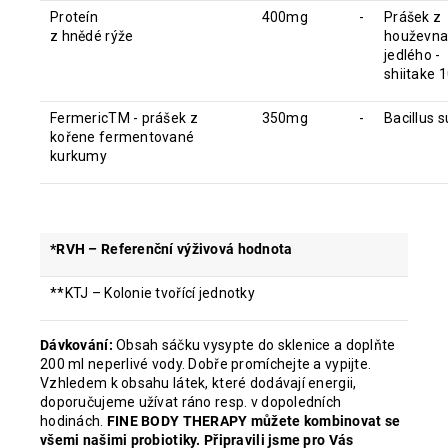
Proteín
400mg
-
Prášek z
z hnědé rýže
houževna
jedlého -
shiitake 1
FermericTM - prášek z
350mg
-
Bacillus su
kořene fermentované
kurkumy
*RVH – Referenční výživová hodnota
**KTJ – Kolonie tvořící jednotky
Dávkování:
Obsah sáčku vysypte do sklenice a doplňte
200 ml neperlivé vody. Dobře promíchejte a vypijte.
Vzhledem k obsahu látek, které dodávají energii,
doporučujeme užívat ráno resp. v dopoledních
hodinách.
FINE BODY THERAPY můžete kombinovat se
všemi našimi probiotiky. Připravili jsme pro Vás