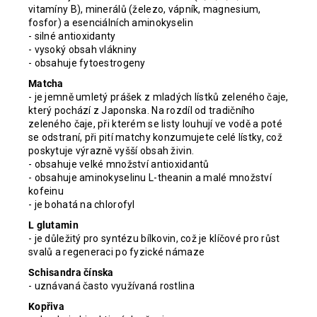
vitamíny B), minerálů (železo, vápník, magnesium,
fosfor) a esenciálních aminokyselin
- silné antioxidanty
- vysoký obsah vlákniny
- obsahuje fytoestrogeny
Matcha
- je jemně umletý prášek z mladých lístků zeleného čaje,
který pochází z Japonska. Na rozdíl od tradičního
zeleného čaje, při kterém se listy louhují ve vodě a poté
se odstraní, při pití matchy konzumujete celé lístky, což
poskytuje výrazně vyšší obsah živin.
- obsahuje velké množství antioxidantů
- obsahuje aminokyselinu L-theanin a malé množství
kofeinu
- je bohatá na chlorofyl
L glutamin
- je důležitý pro syntézu bílkovin, což je klíčové pro růst
svalů a regeneraci po fyzické námaze
Schisandra čínska
-
uznávaná často využívaná rostlina
Kopřiva