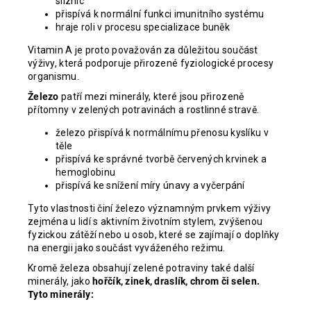
sliznic
přispívá k normální funkci imunitního systému
hraje roli v procesu specializace buněk
Vitamin A je proto považován za důležitou součást
výživy, která podporuje přirozené fyziologické procesy
organismu.
Železo
patří mezi minerály, které jsou přirozeně
přítomny v zelených potravinách a rostlinné stravě.
železo přispívá k normálnímu přenosu kyslíku v
těle
přispívá ke správné tvorbě červených krvinek a
hemoglobinu
přispívá ke snížení míry únavy a vyčerpání
Tyto vlastnosti činí železo významným prvkem výživy
zejména u lidí s aktivním životním stylem, zvýšenou
fyzickou zátěží nebo u osob, které se zajímají o doplňky
na energii jako součást vyváženého režimu.
Kromě železa obsahují zelené potraviny také další
minerály, jako
hořčík, zinek, draslík, chrom či selen.
Tyto minerály: