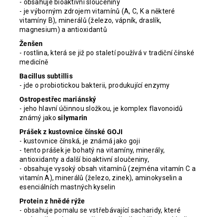
- obsahuje bioaktivní sloučeniny
- je výborným zdrojem vitamínů (A, C, K a některé
vitamíny B), minerálů (železo, vápník, draslík,
magnesium) a antioxidantů
Ženšen
- rostlina, která se již po staletí používá v tradiční čínské
medicíně
Bacillus subtillis
- jde o probiotickou bakterii, produkující enzymy
Ostropestřec mariánský
- jeho hlavní účinnou složkou, je komplex flavonoidů
známý jako
silymarin
Prášek z kustovnice čínské GOJI
- kustovnice čínská, je známá jako goji
- tento prášek je bohatý na vitamíny, minerály,
antioxidanty a další bioaktivní sloučeniny,
- obsahuje vysoký obsah vitamínů (zejména vitamín C a
vitamín A), minerálů (železo, zinek), aminokyselin a
esenciálních mastných kyselin
Protein z hnědé rýže
- obsahuje pomalu se vstřebávající sacharidy, které