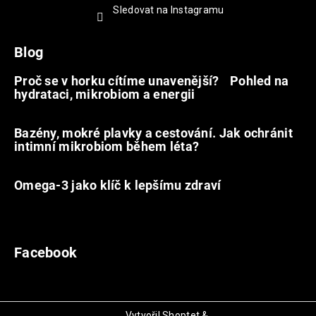
Sledovat na Instagramu
Blog
Proč se v horku cítíme unavenější? Pohled na
hydrataci, mikrobiom a energii
9.7.2026
Bazény, mokré plavky a cestování. Jak ochránit
intimní mikrobiom během léta?
20.6.2026
Omega-3 jako klíč k lepšímu zdraví
31.5.2026
Facebook
Vytvořil Shoptet
&