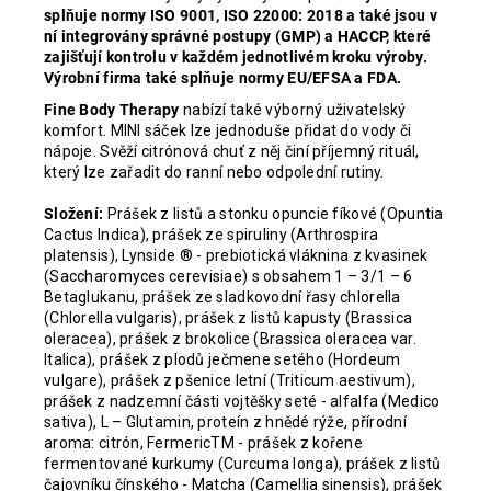
splňuje normy ISO 9001, ISO 22000: 2018 a také jsou v
ní integrovány správné postupy (GMP) a HACCP, které
zajišťují kontrolu v každém jednotlivém kroku výroby.
Výrobní firma také splňuje normy EU/EFSA a FDA.
Fine Body Therapy
nabízí také výborný uživatelský
komfort. MINI sáček lze jednoduše přidat do vody či
nápoje. Svěží citrónová chuť z něj činí příjemný rituál,
který lze zařadit do ranní nebo odpolední rutiny.
Složení:
Prášek z listů a stonku opuncie fíkové (Opuntia
Cactus Indica), prášek ze spiruliny (Arthrospira
platensis), Lynside ® - prebiotická vláknina z kvasinek
(Saccharomyces cerevisiae) s obsahem 1 – 3/1 – 6
Betaglukanu, prášek ze sladkovodní řasy chlorella
(Chlorella vulgaris), prášek z listů kapusty (Brassica
oleracea), prášek z brokolice (Brassica oleracea var.
Italica), prášek z plodů ječmene setého (Hordeum
vulgare), prášek z pšenice letní (Triticum aestivum),
prášek z nadzemní části vojtěšky seté - alfalfa (Medico
sativa), L – Glutamin, proteín z hnědé rýže, přírodní
aroma: citrón, FermericTM - prášek z kořene
fermentované kurkumy (Curcuma longa), prášek z listů
čajovníku čínského - Matcha (Camellia sinensis), prášek