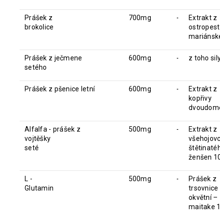
Prášek z
700mg
-
Extrakt z
brokolice
ostropest
mariánsk
Prášek z ječmene
600mg
-
z toho si
setého
Prášek z pšenice letní
600mg
-
Extrakt z
kopřivy
dvoudomé
Alfalfa - prášek z
500mg
-
Extrakt z
vojtěšky
všehojov
seté
štětinaté
ženšen 1
L -
500mg
-
Prášek z
Glutamin
trsovnice
okvětní –
maitake 