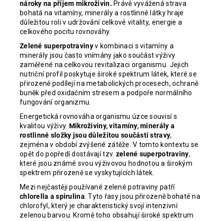
nároky na příjem mikroživin.
Právě vyvážená strava
bohatá na vitamíny, minerály a rostlinné látky hraje
důležitou roli v udržování celkové vitality, energie a
celkového pocitu rovnováhy.
Zelené superpotraviny
v kombinaci s vitamíny a
minerály jsou často vnímány jako součást výživy
zaměřené na celkovou revitalizaci organismu. Jejich
nutriční profil poskytuje široké spektrum látek, které se
přirozeně podílejí na metabolických procesech, ochraně
buněk před oxidačním stresem a podpoře normálního
fungování organizmu.
Energetická rovnováha organismu úzce souvisí s
kvalitou výživy.
Mikroživiny, vitamíny, minerály a
rostlinné složky jsou důležitou součástí stravy
,
zejména v období zvýšené zátěže. V tomto kontextu se
opět do popředí dostávají tzv.
zelené superpotraviny
,
které jsou známé svou výživovou hodnotou a širokým
spektrem přirozeně se vyskytujících látek.
Mezi nejčastěji používané zelené potraviny patří
chlorella a spirulina
. Tyto řasy jsou přirozeně bohaté na
chlorofyl, který je charakteristický svojí intenzivní
zelenou barvou. Kromě toho obsahují široké spektrum