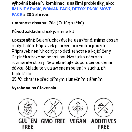
výhodná balení v kombinaci s našimi probiotiky jako:
IMUNITY PACK
,
WOMAN PACK
,
DETOX PACK
,
MOVE
PACK
s 20% slevou.
Hmotnost obsahu:
70g (7x10g sáčků)
Původ základní složky:
mimo EU.
Upozornění:
Balení uchovávejte uzavřené, mimo dosah
malých dětí. Přípravek je určen pro vnitřní použití.
Přípravek není vhodný pro děti, těhotné a kojící ženy.
Doplněk stravy se nesmí používat jako náhrada
rozmanité stravy. Nepřekračujte doporučenou denní
dávku. Skladujte v uzavřeném balení, v suchu, při
teplotě do
25 °C, chraňte před přímým slunečním zářením.
Vyrobeno na Slovensku