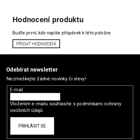
Hodnocení produktu
Buďte první, kdo napíše příspěvek k této položce.
PŘIDAT HODNOCENÍ
Z
á
Odebírat newsletter
p
Nezmeškejte žádné novinky či slevy!
a
t
E-mail
í
Vložením e-mailu souhlasíte s
podmínkami ochrany
osobních údajů
PŘIHLÁSIT SE