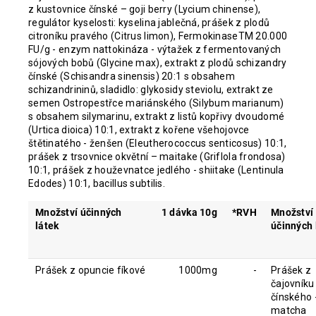
z kustovnice čínské – goji berry (Lycium chinense),
regulátor kyselosti: kyselina jablečná, prášek z plodů
citroníku pravého (Citrus limon), FermokinaseTM 20.000
FU/g - enzym nattokináza - výtažek z fermentovaných
sójových
bobů
(Glycine max), extrakt z plodů schizandry
čínské (Schisandra sinensis) 20:1 s obsahem
schizandrininů, sladidlo: glykosidy steviolu, extrakt ze
semen Ostropestřce mariánského (Silybum marianum)
s obsahem silymarinu, extrakt z listů kopřivy dvoudomé
(Urtica dioica) 10:1, extrakt z kořene všehojovce
štětinatého - ženšen (Eleutherococcus senticosus) 10:1,
prášek z trsovnice okvětní – maitake (Griflola frondosa)
10:1, prášek z houževnatce jedlého - shiitake (Lentinula
Edodes) 10:1, bacillus subtilis.
Množství účinných
1 dávka 10g
*RVH
Množství
látek
účinných 
Prášek z opuncie fíkové
1000mg
-
Prášek z
čajovníku
čínského 
mat