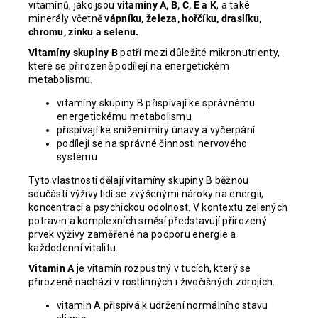
vitamínů, jako jsou
vitamíny A, B, C, E a K
, a také
minerály včetně
vápníku, železa, hořčíku, draslíku,
chromu, zinku a selenu.
Vitamíny skupiny B
patří mezi důležité mikronutrienty,
které se přirozeně podílejí na energetickém
metabolismu.
vitamíny skupiny B přispívají ke správnému
energetickému metabolismu
přispívají ke snížení míry únavy a vyčerpání
podílejí se na správné činnosti nervového
systému
Tyto vlastnosti dělají vitamíny skupiny B běžnou
součástí výživy lidí se zvýšenými nároky na energii,
koncentraci a psychickou odolnost. V kontextu zelených
potravin a komplexních směsí představují přirozený
prvek výživy zaměřené na podporu energie a
každodenní vitalitu.
Vitamin A
je vitamín rozpustný v tucích, který se
přirozeně nachází v rostlinných i živočišných zdrojích.
vitamin A přispívá k udržení normálního stavu