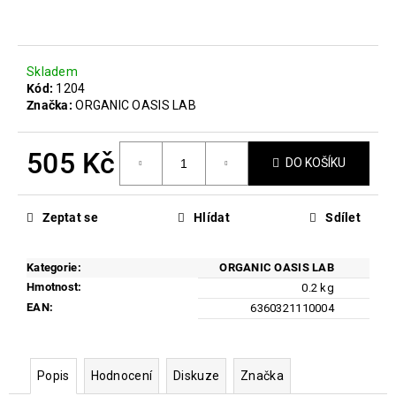
č
u
j
e
Skladem
m
Kód:
1204
e
Značka:
ORGANIC OASIS LAB
MICROBIOME
505 Kč
DO KOŠÍKU
THERAPY
3
Měrná
PACK
cena:
Zeptat se
Hlídat
Sdílet
2
636
Kč
Původně:
Kategorie
:
ORGANIC OASIS LAB
3
Hmotnost
:
0.2 kg
296
EAN
:
6360321110004
Kč
Popis
Hodnocení
Diskuze
Značka