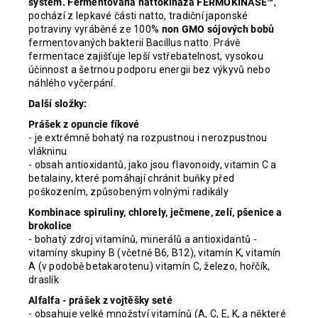
systém. Fermentovaná nattokináza FERMOKINASE™
,
pochází z lepkavé části natto, tradiční japonské
potraviny vyráběné ze 100%
non GMO sójových bobů
fermentovaných bakterií Bacillus natto. Právě
fermentace zajišťuje lepší vstřebatelnost, vysokou
účinnost a šetrnou podporu energii bez výkyvů nebo
náhlého vyčerpání.
Další složky:
Prášek z opuncie fíkové
- je extrémně bohatý na rozpustnou i nerozpustnou
vlákninu
- obsah antioxidantů, jako jsou flavonoidy, vitamin C a
betalainy, které pomáhají chránit buňky před
poškozením, způsobeným volnými radikály
Kombinace spiruliny, chlorely, ječmene, zelí, pšenice a
brokolice
- bohatý zdroj vitamínů, minerálů a antioxidantů -
vitamíny skupiny B (včetně B6, B12), vitamín K, vitamín
A (v podobě betakarotenu) vitamín C, železo, hořčík,
draslík
Alfalfa - prášek z vojtěšky seté
- obsahuje velké množství vitamínů (A, C, E, K, a některé