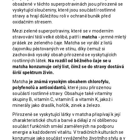
obsažené v těchto superpotravinách jsou přirozeně se
vyskytující sloučeniny, které jsou součástí rostlinné
stravy a hrají důležitou roli v ochraně buněk před
oxidačním stresem.
Mezi zelené superpotraviny, které se v moderním
stravování těší velké oblibě, patří i
matcha -
jemně mletý
prášek ze zeleného čaje. Matcha se vyrábí z listů
čajovníku pěstovaných ve stínu, díky čemuž si
zachovává vysoký obsah přirozeně se vyskytujících
rostlinných látek.
Na rozdíl od běžného čaje se u
matcha konzumuje celý list, čímž se do stravy dostává
širší spektrum živin.
Matcha
je známá vysokým obsahem chlorofylu,
polyfenolů a antioxidantů
, které jsou přirozenou
součástí rostlinné stravy. Obsahuje také vitamíny
skupiny B, vitamín C, vitamín E a vitamín K, jakož i
minerály jako draslík, hořčík, zinek a železo.
Přirozeně se vyskytující látky v matcha přispívají k její
charakteristické chuti a barvě a dělají z ní oblíbenou
součást funkčních směsí zaměřených na podporu
energie a každodenní vitalitu. V tradičních kulturách se
konzumuje jako součást vyváženého životního stylu a v