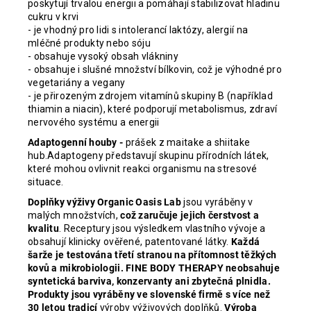
poskytují trvalou energii a pomáhají stabilizovat hladinu
cukru v krvi
- je vhodný pro lidi s intolerancí laktózy, alergií na
mléčné produkty nebo sóju
- obsahuje vysoký obsah vlákniny
- obsahuje i slušné množství bílkovin, což je výhodné pro
vegetariány a vegany
- je přirozeným zdrojem vitamínů skupiny B (například
thiamin a niacin), které podporují metabolismus, zdraví
nervového systému a energii
Adaptogenní houby -
prášek z maitake a shiitake
hub.Adaptogeny představují skupinu přírodních látek,
které mohou ovlivnit reakci organismu na stresové
situace.
Doplňky výživy Organic Oasis Lab
jsou vyráběny v
malých množstvích,
což zaručuje jejich čerstvost a
kvalitu
. Receptury jsou výsledkem vlastního vývoje a
obsahují klinicky ověřené, patentované látky.
Každá
šarže je testována třetí stranou na přítomnost těžkých
kovů a mikrobiologii. FINE BODY THERAPY neobsahuje
syntetická barviva, konzervanty ani zbytečná plnidla.
Produkty jsou vyráběny ve slovenské firmě s více než
30 letou tradicí
výroby výživových doplňků.
Výroba