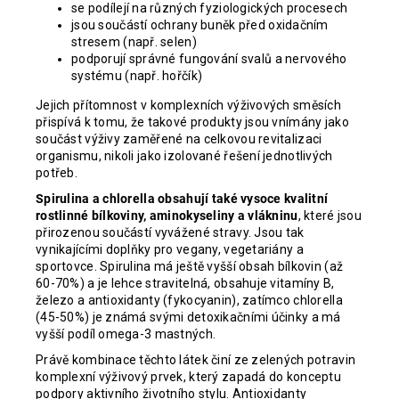
se podílejí na různých fyziologických procesech
jsou součástí ochrany buněk před oxidačním
stresem (např. selen)
podporují správné fungování svalů a nervového
systému (např. hořčík)
Jejich přítomnost v komplexních výživových směsích
přispívá k tomu, že takové produkty jsou vnímány jako
součást výživy zaměřené na celkovou revitalizaci
organismu, nikoli jako izolované řešení jednotlivých
potřeb.
Spirulina a chlorella obsahují také vysoce kvalitní
rostlinné bílkoviny, aminokyseliny a vlákninu
, které jsou
přirozenou součástí vyvážené stravy. Jsou tak
vynikajícími doplňky pro vegany, vegetariány a
sportovce. Spirulina má ještě vyšší obsah bílkovin (až
60-70%) a je lehce stravitelná, obsahuje vitamíny B,
železo a antioxidanty (fykocyanin), zatímco chlorella
(45-50%) je známá svými detoxikačními účinky a má
vyšší podíl omega-3 mastných.
Právě kombinace těchto látek činí ze zelených potravin
komplexní výživový prvek, který zapadá do konceptu
podpory aktivního životního stylu. Antioxidanty