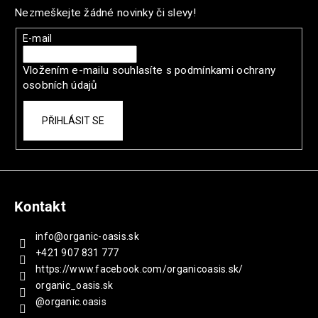
p
č
Nezmeškejte žádné novinky či slevy!
u
a
j
t
E-mail
e
í
m
Vložením e-mailu souhlasíte s
podmínkami ochrany
e
osobních údajů
MICROBIOME
PŘIHLÁSIT SE
THERAPY
3
PACK
2
636
Kč
Kontakt
Původně:
3
info
@
organic-oasis.sk
296
Kč
+421 907 831 777
https://www.facebook.com/organicoasis.sk/
organic_oasis.sk
@organic.oasis