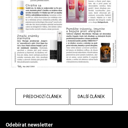
a
j
í
t
?
HLEDAT
D
o
PŘEDCHOZÍ ČLÁNEK
DALŠÍ ČLÁNEK
p
o
Z
r
á
u
Odebírat newsletter