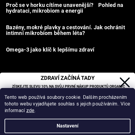
Proč se v horku cítíme unavenější? Pohled na
hydrataci, mikrobiom a energii
9.7.2026
Bazény, mokré plavky a cestování. Jak ochránit
intimní mikrobiom během léta?
20.6.2026
Omega-3 jako klíč k lepšímu zdraví
31.5.2026
ZDRAVÍ ZAČÍNÁ TADY
Facebook
ZÍSKEJTE SLEVU 10% NA SVŮJ PRVNÍ NÁKUP PRODUKTŮ ORGANIC
Organic Oasis
OASIS LAB.
Tento web používá soubory cookie. Dalším procházením
Sleva se nevztahuje na již zlevněné produkty.
tohoto webu vyjadřujete souhlas s jejich používáním.. Více
Vytvořil Shoptet
&
informací
zde
.
Sa
Copyright 2026
Organic Oasis
. Všechna práva vyhrazena.
Nastavení
Vážení klienti, vzhledem k vysokým letním teplotám
Upravit nastavení cookies
nedoporučujeme doručovat zboží do Z-Boxů (Packeta). Pro
CHCI SLEVU