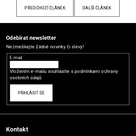
PŘEDCHOZÍ ČLÁNEK
DALŠÍ ČLÁNEK
Z
á
Odebírat newsletter
p
Nezmeškejte žádné novinky či slevy!
a
t
E-mail
í
Vložením e-mailu souhlasíte s
podmínkami ochrany
osobních údajů
PŘIHLÁSIT SE
Kontakt