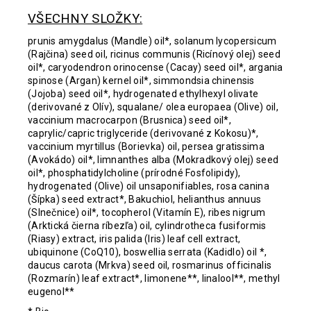
VŠECHNY SLOŽKY:
prunis amygdalus (Mandle) oil*, solanum lycopersicum
(Rajčina) seed oil, ricinus communis (Ricínový olej) seed
oil*, caryodendron orinocense (Cacay) seed oil*, argania
spinose (Argan) kernel oil*, simmondsia chinensis
(Jojoba) seed oil*, hydrogenated ethylhexyl olivate
(derivované z Olív), squalane/ olea europaea (Olive) oil,
vaccinium macrocarpon (Brusnica) seed oil*,
caprylic/capric triglyceride (derivované z Kokosu)*,
vaccinium myrtillus (Borievka) oil, persea gratissima
(Avokádo) oil*, limnanthes alba (Mokradkový olej) seed
oil*, phosphatidylcholine (prírodné Fosfolipidy),
hydrogenated (Olive) oil unsaponifiables, rosa canina
(Šípka) seed extract*, Bakuchiol, helianthus annuus
(Slnečnice) oil*, tocopherol (Vitamín E), ribes nigrum
(Arktická čierna ríbezľa) oil, cylindrotheca fusiformis
(Riasy) extract, iris palida (Iris) leaf cell extract,
ubiquinone (CoQ10), boswellia serrata (Kadidlo) oil *,
daucus carota (Mrkva) seed oil, rosmarinus officinalis
(Rozmarín) leaf extract*, limonene**, linalool**, methyl
eugenol**