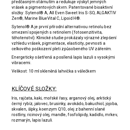
předčasným stárnutím a redukuje výskyt jemných
vrásek a pigmentových skvrn. Patentované bioaktivní
složky: Sytenol® A, All Even Sweet Iris S-SO, ALGAKTIV
Zen®, Marine BlueVital C, Lipoid H®.
Sytenol® A je první přírodní alternativou retinolu bez
omezení spojených s retinolem (fotosenzitivita,
těhotenství). Klinické studie prokázaly výrazné zlepšení
vzhledu vrásek, pigmentace, elasticity, pevnosti a
celkového poškození pleti způsobeného UV zářením.
Energeticky ošetřená a posílená lapis lazuli s vysokými
vibracemi.
Velikost: 10 ml skleněná lahvička s válečkem
KLÍČOVÉ SLOŽKY:
Iris, rajčata, kaki, mořské řasy, arganový olej, arktický
černý rybíz, jalovec, brusinky, avokádo, bakuchiol, jojoba,
skvalen, šípky, koenzym Q10, olej z bahenní slané
rostliny, ricinový olej, mandle, fosfolipidy, kadidlo, mrkev,
rozmarýn, lapis lazuli.