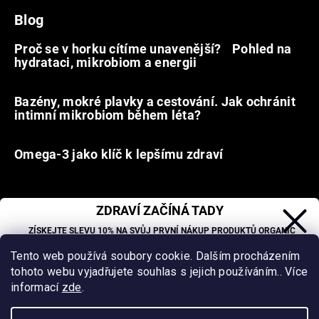
Blog
Proč se v horku cítíme unavenější? Pohled na
hydrataci, mikrobiom a energii
9.7.2026
Bazény, mokré plavky a cestování. Jak ochránit
intimní mikrobiom během léta?
20.6.2026
Omega-3 jako klíč k lepšímu zdraví
31.5.2026
ZDRAVÍ ZAČÍNÁ TADY
Facebook
ZÍSKEJTE SLEVU 10% NA SVŮJ PRVNÍ NÁKUP PRODUKTŮ ORGANIC
OASIS LAB.
Tento web používá soubory cookie. Dalším procházením
Sleva se nevztahuje na již zlevněné produkty.
tohoto webu vyjadřujete souhlas s jejich používáním.. Více
Vytvořil Shoptet
&
informací
zde
.
_
Samue