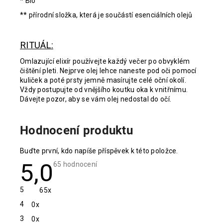
* Bio
** přírodní složka, která je součástí esenciálních olejů
RITUÁL:
Omlazující elixír používejte každý večer po obvyklém
čištění pleti. Nejprve olej lehce naneste pod oči pomocí
kuliček a poté prsty jemně masírujte celé oční okolí.
Vždy postupujte od vnějšího koutku oka k vnitřnímu.
Dávejte pozor, aby se vám olej nedostal do očí.
Hodnocení produktu
Buďte první, kdo napíše příspěvek k této položce.
5,0
Průměrné
65 hodnocení
hodnocení
produktu
je
5
65x
5,0
z
4
0x
5
hvězdiček.
3
0x