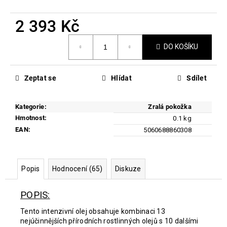
č
u
2 393 Kč
j
e
Měrná
m
DO KOŠÍKU
cena:
e
Zeptat se
Hlídat
Sdílet
EVY
TECHNOLOGY
DAILY
Kategorie
:
Zralá pokožka
DEFENCE
Hmotnost
:
0.1 kg
FACE
MOUSSE
EAN
:
5060688860308
SPF
50
739
Popis
Hodnocení (65)
Diskuze
Kč
Původně:
870
POPIS:
Kč
Tento intenzivní olej obsahuje kombinaci 13
nejúčinnějších přírodních rostlinných olejů s 10 dalšími