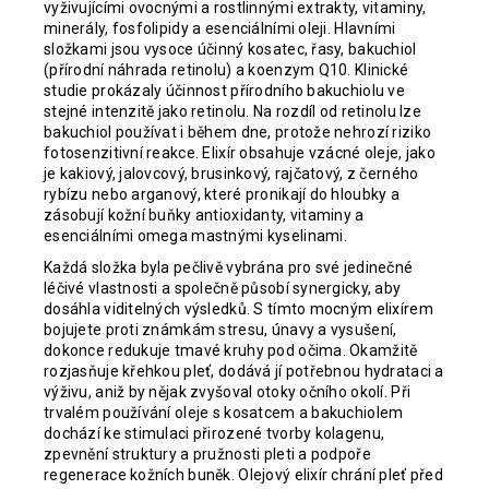
vyživujícími ovocnými a rostlinnými extrakty, vitaminy,
minerály, fosfolipidy a esenciálními oleji. Hlavními
složkami jsou vysoce účinný kosatec, řasy, bakuchiol
(přírodní náhrada retinolu) a koenzym Q10. Klinické
studie prokázaly účinnost přírodního bakuchiolu ve
stejné intenzitě jako retinolu. Na rozdíl od retinolu lze
bakuchiol používat i během dne, protože nehrozí riziko
fotosenzitivní reakce. Elixír obsahuje vzácné oleje, jako
je kakiový, jalovcový, brusinkový, rajčatový, z černého
rybízu nebo arganový, které pronikají do hloubky a
zásobují kožní buňky antioxidanty, vitaminy a
esenciálními omega mastnými kyselinami.
Každá složka byla pečlivě vybrána pro své jedinečné
léčivé vlastnosti a společně působí synergicky, aby
dosáhla viditelných výsledků. S tímto mocným elixírem
bojujete proti známkám stresu, únavy a vysušení,
dokonce redukuje tmavé kruhy pod očima. Okamžitě
rozjasňuje křehkou pleť, dodává jí potřebnou hydrataci a
výživu, aniž by nějak zvyšoval otoky očního okolí. Při
trvalém používání oleje s kosatcem a bakuchiolem
dochází ke stimulaci přirozené tvorby kolagenu,
zpevnění struktury a pružnosti pleti a podpoře
regenerace kožních buněk. Olejový elixír chrání pleť před