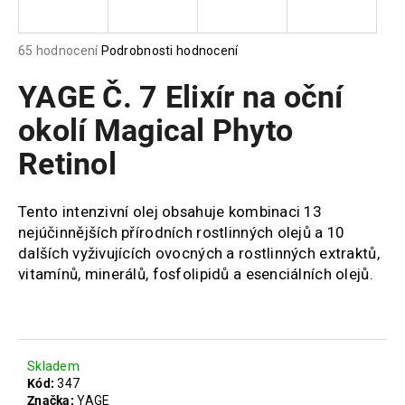
a
j
Průměrné
65 hodnocení
Podrobnosti hodnocení
í
hodnocení
produktu
YAGE Č. 7 Elixír na oční
t
je
?
5,0
okolí Magical Phyto
z
Retinol
5
hvězdiček.
Tento intenzivní olej obsahuje kombinaci 13
HLEDAT
nejúčinnějších přírodních rostlinných olejů a 10
dalších vyživujících ovocných a rostlinných extraktů,
vitamínů, minerálů, fosfolipidů a esenciálních olejů.
D
o
p
o
r
Skladem
Kód:
347
u
Značka:
YAGE