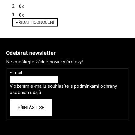
2
0x
1
0x
PŘIDAT HODNOCENÍ
V
ý
Z
p
á
i
Odebírat newsletter
s
p
Nezmeškejte žádné novinky či slevy!
h
a
o
t
E-mail
d
í
n
Vložením e-mailu souhlasíte s
podmínkami ochrany
o
osobních údajů
c
e
PŘIHLÁSIT SE
n
í