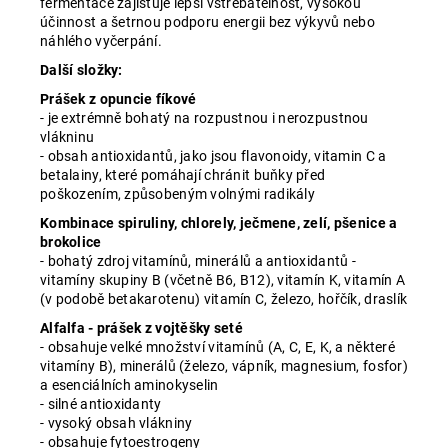
fermentace zajišťuje lepší vstřebatelnost, vysokou
účinnost a šetrnou podporu energii bez výkyvů nebo
náhlého vyčerpání.
Další složky:
Prášek z opuncie fíkové
- je extrémně bohatý na rozpustnou i nerozpustnou
vlákninu
- obsah antioxidantů, jako jsou flavonoidy, vitamin C a
betalainy, které pomáhají chránit buňky před
poškozením, způsobeným volnými radikály
Kombinace spiruliny, chlorely, ječmene, zelí, pšenice a
brokolice
- bohatý zdroj vitamínů, minerálů a antioxidantů -
vitamíny skupiny B (včetně B6, B12), vitamín K, vitamín A
(v podobě betakarotenu) vitamín C, železo, hořčík, draslík
Alfalfa - prášek z vojtěšky seté
- obsahuje velké množství vitamínů (A, C, E, K, a některé
vitamíny B), minerálů (železo, vápník, magnesium, fosfor)
a esenciálních aminokyselin
- silné antioxidanty
- vysoký obsah vlákniny
- obsahuje fytoestrogeny