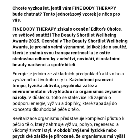
Chcete vyzkoušet, jestli vám FINE BODY THERAPY
bude chutnat? Tento jednorázový vzorek je něco pro
vás.
FINE BODY THERAPY získalo ocenění Editor's Choice,
ve světové soutěži The Beauty Shortlist Wellbeing
Awards 2025. Ocenění v The Beauty Shortlist Wellbeing
Awards, je pro nás velmi významné, jelikož jde o soutěž,
která je známá svou transparentností a je ostře
sledována odborníky z odvětví, novináři, či ostatními
beauty nadšenci a spotřebiteli.
Energie je jedním ze základních předpokladů aktivního a
vyváženého životního stylu.
Každodenní pracovní
tempo, fyzická aktivita, psychická zátěž a
environmentální vlivy kladou na organismus zvýšené
nároky.
V důsledku toho se stále více lidí zajímá o
podporu energie, výživu a doplňky, které zapadají do
konceptu dlouhodobé péče o tělo.
Revitalizace organismu představuje komplexní přístup k
péči o tělo, který zahrnuje výživu, pohyb, regeneraci a
vědomý životní styl.
V období zvýšené fyzické nebo
psychické zátěže je přirozené, že organismus má vyšší