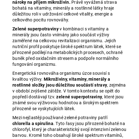
nároky na příjem mikroživin.
Právě vyvážená strava
bohatá na vitamíny, minerály a rostlinné látky hraje
důležitou roli v udržování celkové vitality, energie a
celkového pocitu rovnováhy.
Zelené superpotraviny
v kombinaci s vitamíny a
minerály jsou často vnímány jako součást výživy
zaměřené na celkovou revitalizaci organismu. Jejich
nutriční profil poskytuje široké spektrum látek, které se
přirozeně podílejí na metabolických procesech, ochraně
buněk před oxidačním stresem a podpoře normálního
fungování organizmu.
Energetická rovnováha organismu úzce souvisí s
kvalitou výživy.
Mikroživiny, vitamíny, minerály a
rostlinné složky jsou důležitou součástí stravy
, zejména
v období zvýšené zátěže. V tomto kontextu se opět do
popředí dostávají tzv.
zelené superpotraviny
, které jsou
známé svou výživovou hodnotou a širokým spektrem
přirozeně se vyskytujících látek.
Mezi nejčastěji používané zelené potraviny patří
chlorella a spirulina
. Tyto řasy jsou přirozeně bohaté na
chlorofyl, který je charakteristický svojí intenzivní zelenou
barvou. Kromě toho obsahují široké spektrum vitamínů,