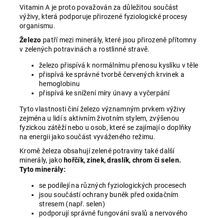
Vitamin A je proto považován za důležitou součást
výživy, která podporuje přirozené fyziologické procesy
organismu.
Železo
patří mezi minerály, které jsou přirozeně přítomny
v zelených potravinách a rostlinné stravě.
železo přispívá k normálnímu přenosu kyslíku v těle
přispívá ke správné tvorbě červených krvinek a
hemoglobinu
přispívá ke snížení míry únavy a vyčerpání
Tyto vlastnosti činí železo významným prvkem výživy
zejména u lidí s aktivním životním stylem, zvýšenou
fyzickou zátěží nebo u osob, které se zajímají o doplňky
na energii jako součást vyváženého režimu.
Kromě železa obsahují zelené potraviny také další
minerály, jako
hořčík, zinek, draslík, chrom či selen.
Tyto minerály:
se podílejí na různých fyziologických procesech
jsou součástí ochrany buněk před oxidačním
stresem (např. selen)
podporují správné fungování svalů a nervového