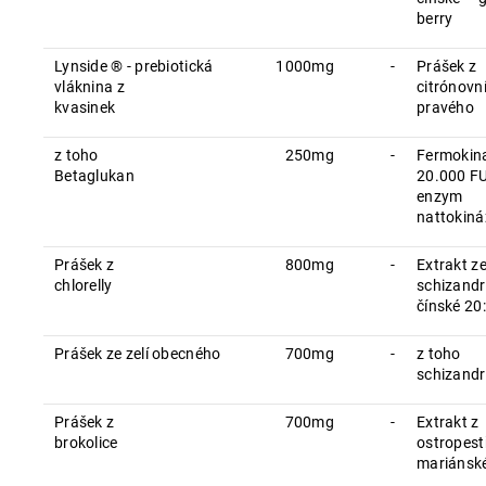
berry
Lynside ® - prebiotická
1000mg
-
Prášek z
vláknina z
citrónovn
kvasinek
pravého
z toho
250mg
-
Fermokin
Betaglukan
20.000 FU
enzym
nattokiná
Prášek z
800mg
-
Extrakt z
chlorelly
schizandr
čínské 20
Prášek ze zelí obecného
700mg
-
z toho
schizandr
Prášek z
700mg
-
Extrakt z
brokolice
ostropest
mariánsk