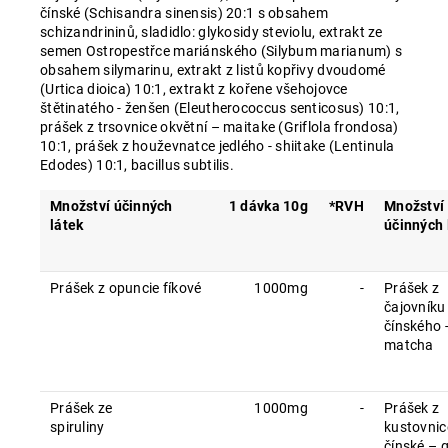
čínské (Schisandra sinensis) 20:1 s obsahem
schizandrininů, sladidlo: glykosidy steviolu, extrakt ze
semen Ostropestřce mariánského (Silybum marianum) s
obsahem silymarinu, extrakt z listů kopřivy dvoudomé
(Urtica dioica) 10:1, extrakt z kořene všehojovce
štětinatého - ženšen (Eleutherococcus senticosus) 10:1,
prášek z trsovnice okvětní – maitake (Griflola frondosa)
10:1, prášek z houževnatce jedlého - shiitake (Lentinula
Edodes) 10:1, bacillus subtilis.
Množství účinných
1 dávka 10g
*RVH
Množství
látek
účinných 
Prášek z opuncie fíkové
1000mg
-
Prášek z
čajovníku
čínského 
mat
Prášek ze
1000mg
-
Prášek z
spiruliny
kustovnic
čínské – g