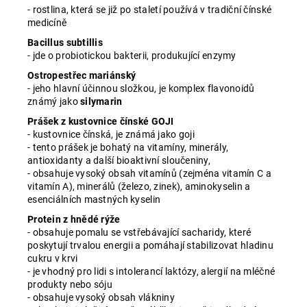
- rostlina, která se již po staletí používá v tradiční čínské
medicíně
Bacillus subtillis
- jde o probiotickou bakterii, produkující enzymy
Ostropestřec mariánský
- jeho hlavní účinnou složkou, je komplex flavonoidů
známý jako
silymarin
Prášek z kustovnice čínské GOJI
- kustovnice čínská, je známá jako goji
- tento prášek je bohatý na vitamíny, minerály,
antioxidanty a další bioaktivní sloučeniny,
- obsahuje vysoký obsah vitamínů (zejména vitamín C a
vitamín A), minerálů (železo, zinek), aminokyselin a
esenciálních mastných kyselin
Protein z hnědé rýže
- obsahuje pomalu se vstřebávající sacharidy, které
poskytují trvalou energii a pomáhají stabilizovat hladinu
cukru v krvi
- je vhodný pro lidi s intolerancí laktózy, alergií na mléčné
produkty nebo sóju
- obsahuje vysoký obsah vlákniny