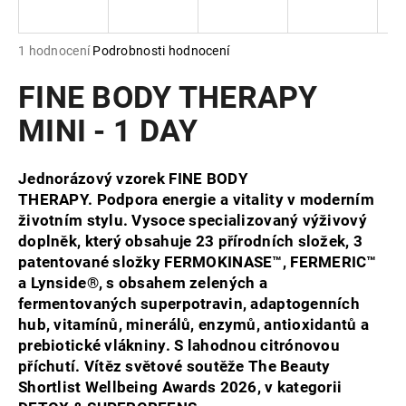
a
j
Průměrné
1 hodnocení
Podrobnosti hodnocení
í
hodnocení
produktu
FINE BODY THERAPY
t
je
?
5,0
MINI - 1 DAY
z
5
hvězdiček.
Jednorázový vzorek FINE BODY
THERAPY. Podpora energie a vitality v moderním
HLEDAT
životním stylu. Vysoce specializovaný výživový
doplněk, který obsahuje 23 přírodních složek, 3
patentované složky FERMOKINASE™, FERMERIC™
a Lynside®, s obsahem zelených a
D
fermentovaných superpotravin, adaptogenních
o
hub, vitamínů, minerálů, enzymů, antioxidantů a
p
prebiotické vlákniny. S lahodnou citrónovou
o
příchutí. Vítěz světové soutěže The Beauty
r
Shortlist Wellbeing Awards 2026, v kategorii
u