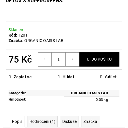
č
DETOX & SUPERGREENS.
u
j
e
m
Skladem
e
Kód:
1201
Značka:
ORGANIC OASIS LAB
PROBIO
WOMAN
75 Kč
THERAPY
DO KOŠÍKU
3
Měrná
PACK
cena:
2
Zeptat se
Hlídat
Sdílet
285
Kč
Původně:
Kategorie
:
ORGANIC OASIS LAB
2
Hmotnost
:
0.03 kg
857
Kč
Popis
Hodnocení (1)
Diskuze
Značka