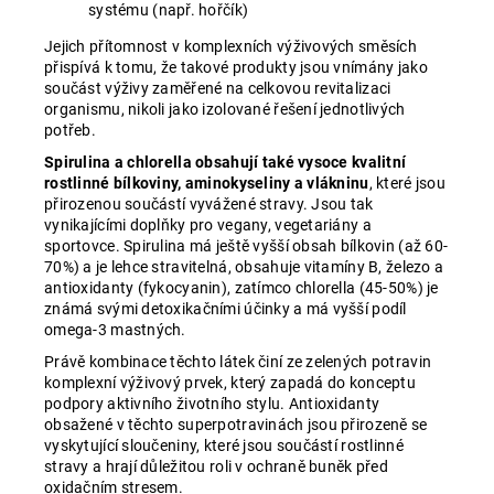
systému (např. hořčík)
Jejich přítomnost v komplexních výživových směsích
přispívá k tomu, že takové produkty jsou vnímány jako
součást výživy zaměřené na celkovou revitalizaci
organismu, nikoli jako izolované řešení jednotlivých
potřeb.
Spirulina a chlorella obsahují také vysoce kvalitní
rostlinné bílkoviny, aminokyseliny a vlákninu
, které jsou
přirozenou součástí vyvážené stravy. Jsou tak
vynikajícími doplňky pro vegany, vegetariány a
sportovce. Spirulina má ještě vyšší obsah bílkovin (až 60-
70%) a je lehce stravitelná, obsahuje vitamíny B, železo a
antioxidanty (fykocyanin), zatímco chlorella (45-50%) je
známá svými detoxikačními účinky a má vyšší podíl
omega-3 mastných.
Právě kombinace těchto látek činí ze zelených potravin
komplexní výživový prvek, který zapadá do konceptu
podpory aktivního životního stylu. Antioxidanty
obsažené v těchto superpotravinách jsou přirozeně se
vyskytující sloučeniny, které jsou součástí rostlinné
stravy a hrají důležitou roli v ochraně buněk před
oxidačním stresem.