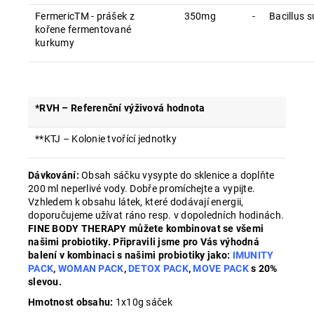
FermericTM - prášek z
350mg
-
Bacillus su
kořene fermentované
kurkumy
*RVH – Referenční výživová hodnota
**KTJ – Kolonie tvořící jednotky
Dávkování:
Obsah sáčku vysypte do sklenice a doplňte
200 ml neperlivé vody. Dobře promíchejte a vypijte.
Vzhledem k obsahu látek, které dodávají energii,
doporučujeme užívat ráno resp. v dopoledních hodinách.
FINE BODY THERAPY můžete kombinovat se všemi
našimi probiotiky. Připravili jsme pro Vás výhodná
balení v kombinaci s našimi probiotiky jako:
IMUNITY
PACK
,
WOMAN PACK
,
DETOX PACK
,
MOVE PACK
s 20%
slevou.
Hmotnost obsahu:
1x10g sáček