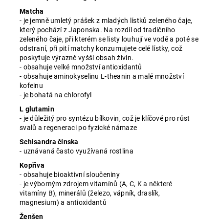
Matcha
- je jemně umletý prášek z mladých lístků zeleného čaje,
který pochází z Japonska. Na rozdíl od tradičního
zeleného čaje, při kterém se listy louhují ve vodě a poté se
odstraní, při pití matchy konzumujete celé lístky, což
poskytuje výrazně vyšší obsah živin.
- obsahuje velké množství antioxidantů
- obsahuje aminokyselinu L-theanin a malé množství
kofeinu
- je bohatá na chlorofyl
L glutamin
- je důležitý pro syntézu bílkovin, což je klíčové pro růst
svalů a regeneraci po fyzické námaze
Schisandra čínska
-
uznávaná často využívaná rostlina
Kopřiva
- obsahuje bioaktivní sloučeniny
- je výborným zdrojem vitamínů (A, C, K a některé
vitamíny B), minerálů (železo, vápník, draslík,
magnesium) a antioxidantů
Ženšen