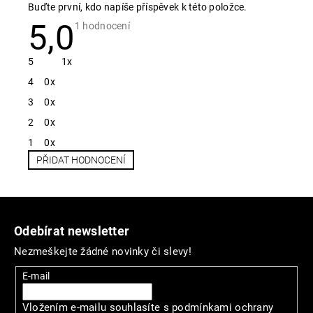
Buďte první, kdo napíše příspěvek k této položce.
5,0
Průměrné
1 hodnocení
hodnocení
produktu
je
5
1x
5,0
z
4
0x
5
hvězdiček.
3
0x
2
0x
1
0x
PŘIDAT HODNOCENÍ
V
ý
Z
p
á
i
Odebírat newsletter
s
p
Nezmeškejte žádné novinky či slevy!
h
a
o
t
E-mail
d
í
n
Vložením e-mailu souhlasíte s
podmínkami ochrany