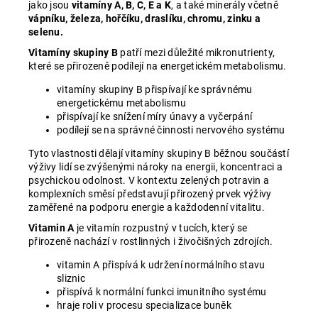
jako jsou
vitamíny A, B, C, E a K
, a také minerály včetně
vápníku, železa, hořčíku, draslíku, chromu, zinku a
selenu.
Vitamíny skupiny B
patří mezi důležité mikronutrienty,
které se přirozeně podílejí na energetickém metabolismu.
vitamíny skupiny B přispívají ke správnému
energetickému metabolismu
přispívají ke snížení míry únavy a vyčerpání
podílejí se na správné činnosti nervového systému
Tyto vlastnosti dělají vitamíny skupiny B běžnou součástí
výživy lidí se zvýšenými nároky na energii, koncentraci a
psychickou odolnost. V kontextu zelených potravin a
komplexních směsí představují přirozený prvek výživy
zaměřené na podporu energie a každodenní vitalitu.
Vitamin A
je vitamín rozpustný v tucích, který se
přirozeně nachází v rostlinných i živočišných zdrojích.
vitamin A přispívá k udržení normálního stavu
sliznic
přispívá k normální funkci imunitního systému
hraje roli v procesu specializace buněk