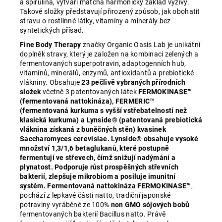
a spirulina, vytváří matcha harmonický základ výživy.
Takové složky představují přirozený způsob, jak obohatit
stravu o rostlinné látky, vitamíny a minerály bez
syntetických přísad.
Fine Body Therapy
značky Organic Oasis Lab je unikátní
doplněk stravy, který je založen na kombinaci zelených a
fermentovaných superpotravin, adaptogenních hub,
vitamínů, minerálů, enzymů, antioxidantů a prebiotické
vlákniny. Obsahuje
23 pečlivě vybraných přírodních
složek
včetně 3 patentovaných látek
FERMOKINASE™
(fermentovaná nattokináza), FERMERIC™
(fermentovaná kurkuma s vyšší vstřebatelností než
klasická kurkuma) a Lynside® (patentovaná prebiotická
vláknina získaná z buněčných stěn) kvasinek
Saccharomyces cerevisiae. Lynside® obsahuje vysoké
množství 1,3/1,6 betaglukanů, které postupně
fermentují ve střevech, čímž snižují nadýmání a
plynatost. Podporuje růst prospěšných střevních
bakterií, zlepšuje mikrobiom a posiluje imunitní
systém. Fermentovaná nattokináza FERMOKINASE™
,
pochází z lepkavé části natto, tradiční japonské
potraviny vyráběné ze 100%
non GMO sójových bobů
fermentovaných bakterií Bacillus natto. Právě