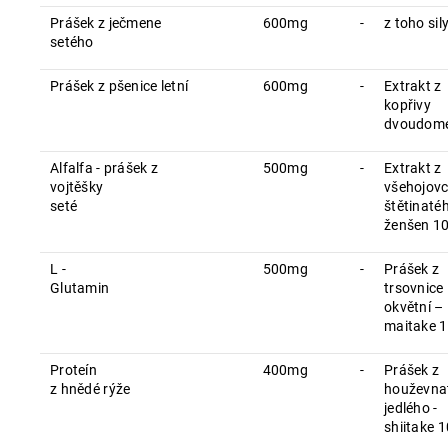
Prášek z ječmene
600mg
-
z toho si
setého
Prášek z pšenice letní
600mg
-
Extrakt z
kopřivy
dvoudomé
Alfalfa - prášek z
500mg
-
Extrakt z
vojtěšky
všehojov
seté
štětinaté
ženšen 10
L -
500mg
-
Prášek z
Glutamin
trsovnice
okvětní –
maitake 1
Proteín
400mg
-
Prášek z
z hnědé rýže
houževna
jedlého -
shiitake 1