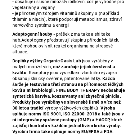
- obsahuje i slušné množství bílkovin, což je výhodné pro
vegetariány a vegany
- je přirozeným zdrojem vitamínů skupiny B (například
thiamin a niacin), které podporují metabolismus, zdraví
nervového systému a energii
Adaptogenní houby -
prášek z maitake a shiitake
hub.Adaptogeny představují skupinu přírodních látek,
které mohou ovlivnit reakci organismu na stresové
situace.
Doplňky výživy Organic Oasis Lab
jsou vyráběny v
malých množstvích,
což zaručuje jejich čerstvost a
kvalitu
. Receptury jsou výsledkem vlastního vývoje a
obsahují klinicky ověřené, patentované látky.
Každá
šarže je testována třetí stranou na přítomnost těžkých
kovů a mikrobiologii. FINE BODY THERAPY neobsahuje
syntetická barviva, konzervanty ani zbytečná plnidla.
Produkty jsou vyráběny ve slovenské firmě s více než
30 letou tradicí
výroby výživových doplňků.
Výroba
splňuje normy ISO 9001, ISO 22000: 2018 a také jsou v
ní integrovány správné postupy (GMP) a HACCP, které
zajišťují kontrolu v každém jednotlivém kroku výroby.
Výrobní firma také splňuje normy EU/EFSA a FDA.