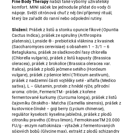
Fine Body Therapy
nabízí také výborný uživatelský
komfort. MINI sáček lze jednoduše přidat do vody či
nápoje. Svěží citrónová chuť z něj činí příjemný rituál,
který lze zařadit do ranní nebo odpolední rutiny.
Složení:
Prášek z listů a stonku opuncie fíkové (Opuntia
Cactus Indica), prášek ze spiruliny (Arthrospira
platensis), Lynside ® - prebiotická vláknina z kvasinek
(Saccharomyces cerevisiae) s obsahem 1 – 3/1 – 6
Betaglukanu, prášek ze sladkovodní řasy chlorella
(Chlorella vulgaris), prášek z listů kapusty (Brassica
oleracea), prášek z brokolice (Brassica oleracea var.
Italica), prášek z plodů ječmene setého (Hordeum
vulgare), prášek z pšenice letní (Triticum aestivum),
prášek z nadzemní části vojtěšky seté - alfalfa (Medico
sativa), L – Glutamin, proteín z hnědé rýže, přírodní
aroma: citrón, FermericTM - prášek z kořene
fermentované kurkumy (Curcuma longa), prášek z listů
čajovníku čínského - Matcha (Camellia sinensis), prášek z
kustovnice čínské – goji berry (Lycium chinense),
regulátor kyselosti: kyselina jablečná, prášek z plodů
citroníku pravého (Citrus limon), FermokinaseTM 20.000
FU/g - enzym nattokináza - výtažek z fermentovaných
sójových
bobů
(Glycine max), extrakt z plodů schizandry