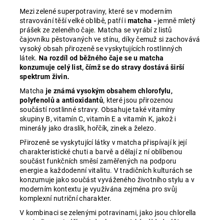
Mezi zelené superpotraviny, které se v moderním
stravování těší velké oblibě, patří i
matcha -
jemně mletý
prášek ze zeleného čaje. Matcha se vyrábí z listů
čajovníku pěstovaných ve stínu, díky čemuž si zachovává
vysoký obsah přirozeně se vyskytujících rostlinných
látek.
Na rozdíl od běžného čaje se u matcha
konzumuje celý list, čímž se do stravy dostává širší
spektrum živin.
Matcha
je známá vysokým obsahem chlorofylu,
polyfenolů a antioxidantů
, které jsou přirozenou
součástí rostlinné stravy. Obsahuje také vitamíny
skupiny B, vitamín C, vitamín E a vitamín K, jakož i
minerály jako draslík, hořčík, zinek a železo.
Přirozeně se vyskytující látky v matcha přispívají k její
charakteristické chuti a barvě a dělají z ní oblíbenou
součást funkčních směsí zaměřených na podporu
energie a každodenní vitalitu. V tradičních kulturách se
konzumuje jako součást vyváženého životního stylu a v
moderním kontextu je využívána zejména pro svůj
komplexní nutriční charakter.
V kombinaci se zelenými potravinami, jako jsou chlorella