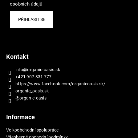
o
osobních údajů
c
e
PŘIHLÁSIT SE
n
í
Kontakt
info
@
organic-oasis.sk
+421 907 831 777
https://www.facebook.com/organicoasis.sk/
organic_oasis.sk
@organic.oasis
Informace
Velkoobchodní spolupráce
Všeobecné obchodní podmínky