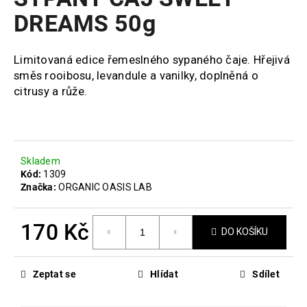
je
a
0,0
DREAMS 50g
z
j
5
í
hvězdiček.
Limitovaná edice řemeslného sypaného čaje. Hřejivá
t
směs rooibosu, levandule a vanilky, doplněná o
?
citrusy a růže.
HLEDAT
Skladem
Kód:
1309
Značka:
ORGANIC OASIS LAB
D
170 Kč
o
DO KOŠÍKU
p
Měrná
o
cena:
Zeptat se
Hlídat
Sdílet
r
u