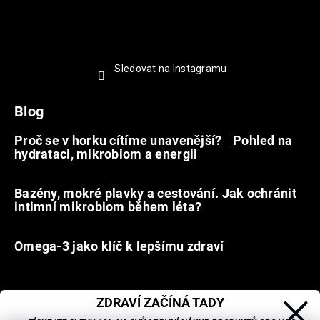
Sledovat na Instagramu
Blog
Proč se v horku cítíme unavenější? Pohled na
hydrataci, mikrobiom a energii
9.7.2026
Bazény, mokré plavky a cestování. Jak ochránit
intimní mikrobiom během léta?
20.6.2026
Omega-3 jako klíč k lepšímu zdraví
31.5.2026
ZDRAVÍ ZAČÍNÁ TADY
Facebook