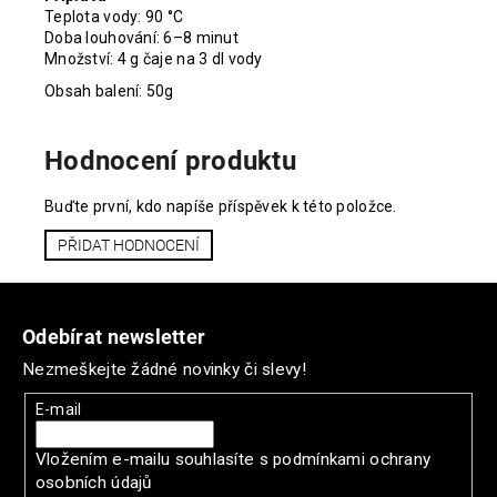
Teplota vody: 90 °C
Doba louhování: 6–8 minut
Množství: 4 g čaje na 3 dl vody
Obsah balení: 50g
Hodnocení produktu
Buďte první, kdo napíše příspěvek k této položce.
PŘIDAT HODNOCENÍ
Z
á
Odebírat newsletter
p
Nezmeškejte žádné novinky či slevy!
a
t
E-mail
í
Vložením e-mailu souhlasíte s
podmínkami ochrany
osobních údajů