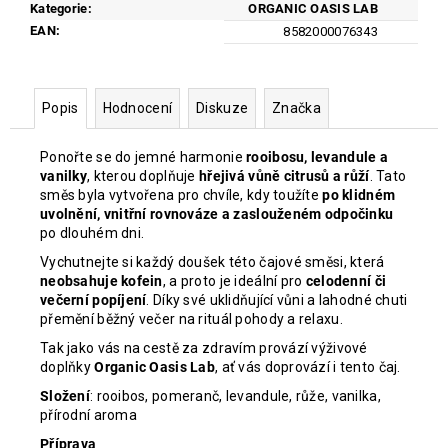
č
Kategorie
:
ORGANIC OASIS LAB
u
EAN
:
8582000076343
j
e
m
Popis
Hodnocení
Diskuze
Značka
e
Ponořte se do jemné harmonie
rooibosu, levandule a
LONGEVITY
vanilky
, kterou doplňuje
hřejivá vůně citrusů a růží
. Tato
THERAPY
směs byla vytvořena pro chvíle, kdy toužíte
po klidném
uvolnění, vnitřní rovnováze a zaslouženém odpočinku
899
Kč
po dlouhém dni.
Původně:
Vychutnejte si každý doušek této čajové směsi, která
1
neobsahuje kofein
, a proto je ideální pro
celodenní či
199
Kč
večerní popíjení
. Díky své uklidňující vůni a lahodné chuti
přemění běžný večer na rituál pohody a relaxu.
Tak jako vás na cestě za zdravím provází výživové
doplňky
Organic Oasis Lab
, ať vás doprovází i tento čaj.
Složení
: rooibos, pomeranč, levandule, růže, vanilka,
přírodní aroma
Příprava