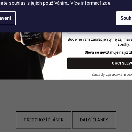
jete souhlas s jejich používáním.. Více informací
zde
.
avení
Souh
Budeme vám zasílat jen ty nejzajímavějš
nabídky.
Sleva se nevztahuje na již 
CHCI SLEV
Zásady zpracování os
PŘEDCHOZÍ ČLÁNEK
DALŠÍ ČLÁNEK