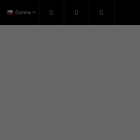
Hledat
Přihlášení
Nákupní
Kontakt
Čeština
košík
ERAPY