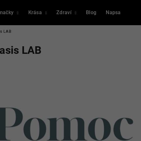
načky
Krása
Zdraví
Blog
Napsali o nás
sis LAB
Co potřebujete najít?
Oasis LAB
HLEDAT
Doporučujeme
MICROBIOME THERAPY 3 PACK
LONGEVITY TH