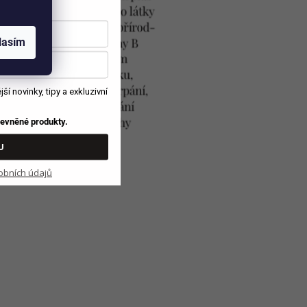
lasím
í novinky, tipy a exkluzivní
zlevněné produkty.
U
obních údajů