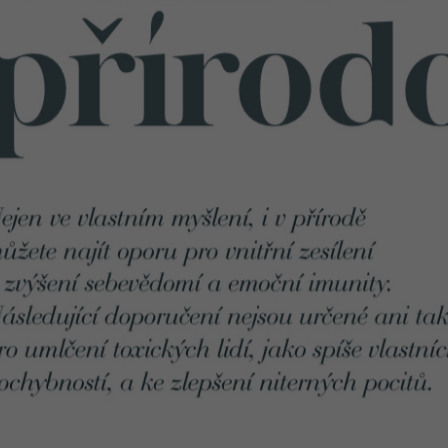
2 636 Kč
899 Kč
Původně:
3 296 Kč
Původně:
1 199 