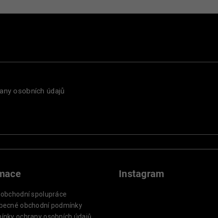
any osobních údajů
rmace
Instagram
oobchodní spolupráce
becné obchodní podmínky
ínky ochrany osobních údajů