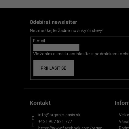
Z
á
Odebírat newsletter
p
Nezmeškejte žádné novinky či slevy!
a
t
E-mail
í
Vložením e-mailu souhlasíte s
podmínkami ochr
PŘIHLÁSIT SE
Kontakt
Info
info
@
organic-oasis.sk
Velk
+421 907 831 777
Všeo
https://www.facebook.com/organ
Podm