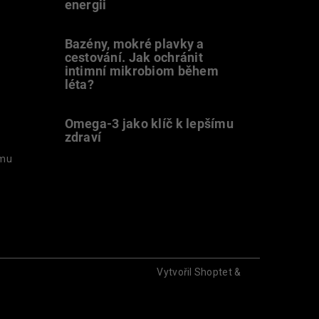
energii
9.7.2026
Bazény, mokré plavky a
cestování. Jak ochránit
intimní mikrobiom během
léta?
20.6.2026
Omega-3 jako klíč k lepšímu
zdraví
31.5.2026
amu
Vytvořil Shoptet
&
Sa