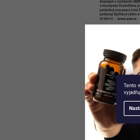
Tento 
vyjadřu
Nast