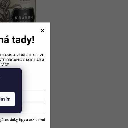
 OASIS A ZÍSKEJTE
SLEVU
TŮ ORGANIC OASIS LAB A
 VÍCE
u
lasím
í novinky, tipy a exkluzivní