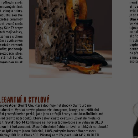
2 636 Kč
899 Kč
Původně:
3 296 Kč
Původně:
1 199 