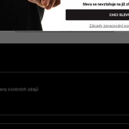
Sleva se nevztahuje na již 
CHCI SLEV
PŘEDCHOZÍ ČLÁNEK
DALŠÍ ČLÁNEK
Zásady zpracování os
any osobních údajů