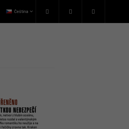
Hledat
Přihlášení
Nákupní
Kontakt
Čeština
košík
ERAPY