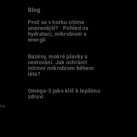
Blog
Proč se v horku cítíme
unavenější? Pohled na
hydrataci, mikrobiom a
energii
9.7.2026
Bazény, mokré plavky a
cestování. Jak ochránit
intimní mikrobiom během
léta?
20.6.2026
Omega-3 jako klíč k lepšímu
zdraví
31.5.2026
amu