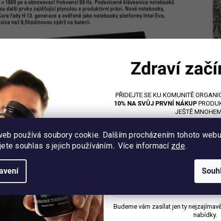
PŘIDEJTE SE KU KOMUNITĚ ORGANIC
10% NA SVŮJ PRVNÍ NÁKUP
PRODUK
JEŠTĚ MNOHEM
web používá soubory cookie. Dalším procházením tohoto web
jete souhlas s jejich používáním.. Více informací
zde
.
avení
Souh
Budeme vám zasílat jen ty nejzajímavějš
nabídky.