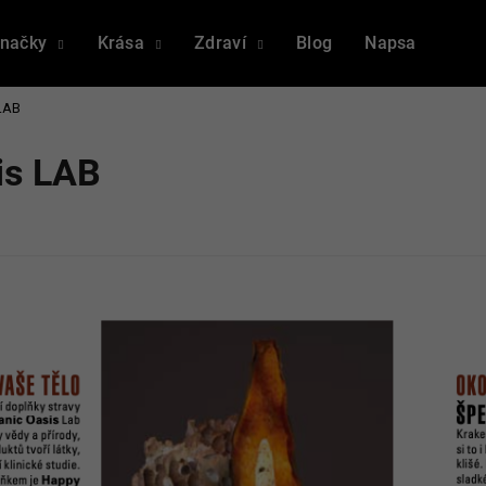
načky
Krása
Zdraví
Blog
Napsali o nás
 LAB
Co potřebujete najít?
is LAB
HLEDAT
Doporučujeme
MICROBIOME THERAPY 3 PACK
LONGEVITY TH