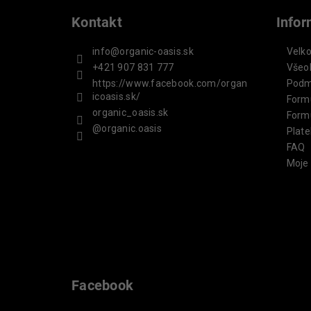
Kontakt
Info
info
@
organic-oasis.sk
Velk
+421 907 831 777
Všeo
https://www.facebook.com/organ
Podm
icoasis.sk/
Form
organic_oasis.sk
Form
@organic.oasis
Plate
FAQ
Moje
Facebook