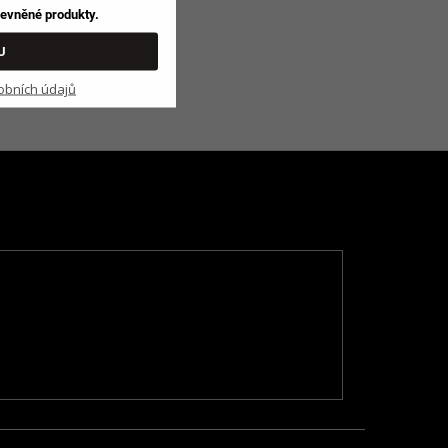
zlevněné produkty.
U
obních údajů