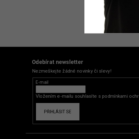
Z
á
Odebírat newsletter
p
Nezmeškejte žádné novinky či slevy!
a
t
E-mail
í
Vložením e-mailu souhlasíte s
podmínkami ochr
PŘIHLÁSIT SE