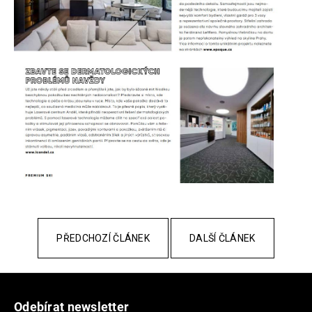
a
j
í
t
?
HLEDAT
D
o
PŘEDCHOZÍ ČLÁNEK
DALŠÍ ČLÁNEK
p
o
Z
r
á
u
Odebírat newsletter