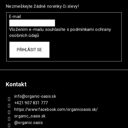
č
p
u
Nezmeškejte žádné novinky či slevy!
a
j
t
E-mail
e
í
m
Vložením e-mailu souhlasíte s
podmínkami ochrany
e
osobních údajů
SUMMER
PŘIHLÁSIT SE
COMBO
1
582
Kč
Původně:
1
Kontakt
977
Kč
info
@
organic-oasis.sk
+421 907 831 777
https://www.facebook.com/organicoasis.sk/
organic_oasis.sk
@organic.oasis