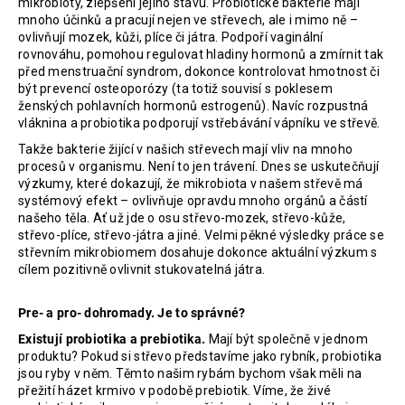
mikrobioty, zlepšení jejího stavu. Probiotické bakterie mají
mnoho účinků a pracují nejen ve střevech, ale i mimo ně –
ovlivňují mozek, kůži, plíce či játra. Podpoří vaginální
rovnováhu, pomohou regulovat hladiny hormonů a zmírnit tak
před menstruační syndrom, dokonce kontrolovat hmotnost či
být prevencí osteoporózy (ta totiž souvisí s poklesem
ženských pohlavních hormonů estrogenů). Navíc rozpustná
vláknina a probiotika podporují vstřebávání vápníku ve střevě.
Takže bakterie žijící v našich střevech mají vliv na mnoho
procesů v organismu. Není to jen trávení. Dnes se uskutečňují
výzkumy, které dokazují, že mikrobiota v našem střevě má ​​
systémový efekt – ovlivňuje opravdu mnoho orgánů a částí
našeho těla. Ať už jde o osu střevo-mozek, střevo-kůže,
střevo-plíce, střevo-játra a jiné. Velmi pěkné výsledky práce se
střevním mikrobiomem dosahuje dokonce aktuální výzkum s
cílem pozitivně ovlivnit stukovatelná játra.
Pre- a pro- dohromady. Je to správné?
Existují probiotika a prebiotika.
Mají být společně v jednom
produktu? Pokud si střevo představíme jako rybník, probiotika
jsou ryby v něm. Těmto našim rybám bychom však měli na
přežití házet krmivo v podobě prebiotik. Víme, že živé