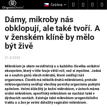
K
Přejít
Hledat
Nákup
M
Přihlášení
Čeština
na
o
obsah
Zpět
Zpět
košík
š
Dámy, mikroby nás
í
C
obklopují, ale také tvoří. A
k
o
v ženském klíně by mělo
p
být živě
o
t
ř
21.6.2024
e
Mikrobiom je okem neviditelný a u každého člověka unikátní
b
ekosystém, který v těle hraje větší roli, než si myslíme. Jedná
u
se o souhrn genů všech mikrobů, které osidlují náš
organismus. Člověk má několik druhů mikrobiomů, protože
j
mikroorganismy osídlují všechny povrchy organismu pokryté
e
epitelem. Velmi důležitý je kožní mikrobiom, v ústech máme
t
orální mikrobiom, specifický mikrobiom se nachází také v
dýchacích cestách. Existuje také mikrobiom urogenitálního
e
traktu a u žen je velmi důležitý vaginální mikrobiom.
n