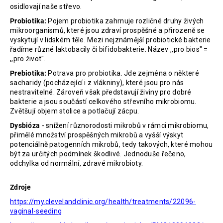
osidlovají naše střevo.
Probiotika:
Pojem probiotika zahrnuje rozličné druhy živých
mikroorganismů, které jsou zdraví prospěšné a přirozeně se
vyskytují v lidském těle. Mezi nejznámější probiotické bakterie
řadíme různé laktobacily či bifidobakterie. Název ,,pro bios" =
,,pro život".
Prebiotika:
Potrava pro probiotika. Jde zejména o některé
sacharidy (pocházející i z vlákniny), které jsou pro nás
nestravitelné. Zároveň však představují živiny pro dobré
bakterie a jsou součástí celkového střevního mikrobiomu.
Zvětšují objem stolice a potlačují zácpu.
Dysbióza
- snížení různorodosti mikrobů v rámci mikrobiomu,
přimělé množství prospěšných mikrobů a vyšší výskyt
potenciálně patogenních mikrobů, tedy takových, které mohou
být za určitých podmínek škodlivé. Jednoduše řečeno,
odchylka od normální, zdravé mikrobioty.
Zdroje
https://my.clevelandclinic.org/health/treatments/22096-
vaginal-seeding