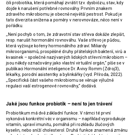
čili probiotika, která pomáhají zvrátit tzv. dysbiózu, stav, kdy
dojde k narušení potřebné rovnováhy. Prvním znakem
zdravého mikrobiomu je obecně největší pestrost. Pokud je
tato diverzita snížena a poměry v nerovnováze, něco není v
pořádku.
,,Není pochyb o tom, že zdravotní stav střeva dokáže zlepšit,
resp. narušit hormonální rovnováhu. Vaše střevo je půdou,
která vyživuje kořeny hormonálního zdraví. Miliardy
mikroorganismů, prospěšné druhy přátelských bakterií, virů a
kvasinek – společně nazývaných lidských střevní mikrobiom –
jsou někdy označovány jako vlastní virtuální orgán,“ píše se v
publikaci Hormonální inteligence Dr. Avivy Romm (Zdroj3),
lékařky, porodní asistentky a bylinkářky (vyd. Příroda, 2022).
,,Specifická část vašeho mikrobiomu se věnuje výlučně
regulaci vaší estrogenové rovnováhy,“ dodává.
Jaké jsou funkce probiotik – není to jen trávení
Probiotikum má dvě základní funkce. V rámci té první
vykonává konkrétní věc v organismu – například vyprodukuje
vitamín, upraví imunitu, pomáhá při rozkladu žlučových
kyselin, nebo sníží cholesterol. Druhá funkce znamená změnu