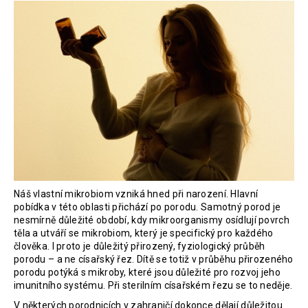
a
j
í
t
?
HLEDAT
Náš vlastní mikrobiom vzniká hned při narození. Hlavní
pobídka v této oblasti přichází po porodu. Samotný porod je
D
nesmírně důležité období, kdy mikroorganismy osídlují povrch
o
těla a utváří se mikrobiom, který je specifický pro každého
člověka. I proto je důležitý přirozený, fyziologický průběh
p
porodu – a ne císařský řez. Dítě se totiž v průběhu přirozeného
o
porodu potýká s mikroby, které jsou důležité pro rozvoj jeho
r
imunitního systému. Při sterilním císařském řezu se to neděje.
u
V některých porodnicích v zahraničí dokonce dělají důležitou