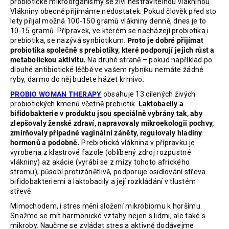
probiotické mikroorganismy se živí nestravitelnou vlákninou.
Vlákniny obecně přijímáme nedostatek. Pokud člověk před sto
lety přijal možná 100-150 gramů vlákniny denně, dnes je to
10-15 gramů. Přípravek, ve kterém se nacházejí probiotika i
prebiotika, se nazývá synbiotikum.
Proto je dobré přijímat
probiotika společně s prebiotiky, které podporují jejich růst a
metabolickou aktivitu.
Na druhé straně – pokud například po
dlouhé antibiotické léčbě ve vašem rybníku nemáte žádné
ryby, darmo do něj budete házet krmivo.
PROBIO WOMAN THERAPY
obsahuje 13 cílených živých
probiotických kmenů včetně prebiotik.
Laktobacily a
bifidobakterie v produktu jsou speciálně vybrány tak, aby
zlepšovaly ženské zdraví, napravovaly mikroekologii pochvy,
zmírňovaly případné vaginální záněty, regulovaly hladiny
hormonů a podobně.
Prebiotická vláknina v přípravku je
vyrobena z klastrové fazole (oblíbený zdroj rozpustné
vlákniny) az akácie (vyrábí se z mízy tohoto afrického
stromu), působí protizánětlivě, podporuje osidlování střeva
bifidobakteriemi a laktobacily a její rozkládání v tlustém
střevě.
Mimochodem, i stres mění složení mikrobiomu k horšímu.
Snažme se mít harmonické vztahy nejen s lidmi, ale také s
mikroby. Naučme se zvládat stres a aktivně dodávejme