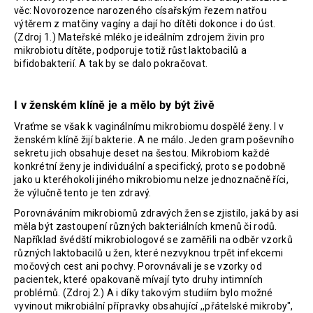
č
věc: Novorozence narozeného císařským řezem natřou
u
výtěrem z matčiny vagíny a dají ho dítěti dokonce i do úst.
j
(Zdroj 1.) Mateřské mléko je ideálním zdrojem živin pro
e
mikrobiotu dítěte, podporuje totiž růst laktobacilů a
m
bifidobakterií. A tak by se dalo pokračovat.
e
I v ženském klíně je a mělo by být živě
PROBIO
Vraťme se však k vaginálnímu mikrobiomu dospělé ženy. I v
WOMAN
ženském klíně žijí bakterie. A ne málo. Jeden gram poševního
THERAPY
sekretu jich obsahuje deset na šestou. Mikrobiom každé
952
konkrétní ženy je individuální a specifický, proto se podobně
Kč
jako u kteréhokoli jiného mikrobiomu nelze jednoznačně říci,
že výlučně tento je ten zdravý.
Porovnáváním mikrobiomů zdravých žen se zjistilo, jaká by asi
měla být zastoupení různých bakteriálních kmenů či rodů.
Například švédští mikrobiologové se zaměřili na odběr vzorků
různých laktobacilů u žen, které nezvyknou trpět infekcemi
močových cest ani pochvy. Porovnávali je se vzorky od
pacientek, které opakovaně mívají tyto druhy intimních
problémů. (Zdroj 2.) A i díky takovým studiím bylo možné
vyvinout mikrobiální přípravky obsahující ,,přátelské mikroby",