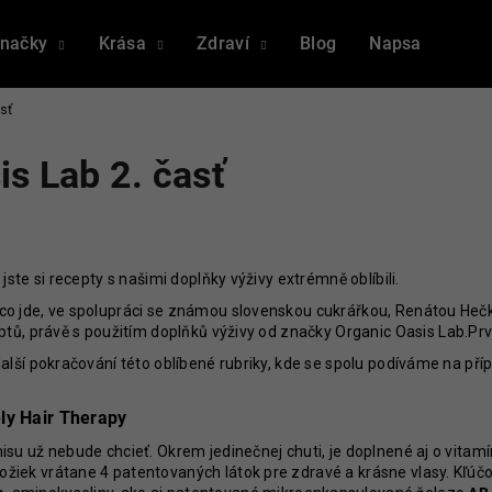
načky
Krása
Zdraví
Blog
Napsali o nás
sť
Co potřebujete najít?
is Lab 2. časť
HLEDAT
jste si recepty s našimi doplňky výživy extrémně oblíbili.
Doporučujeme
o co jde, ve spolupráci se známou slovenskou cukrářkou, Renátou He
eptů, právě s použitím doplňků výživy od značky Organic Oasis Lab.Pr
 další pokračování této oblíbené rubriky, kde se spolu podíváme na p
ly Hair Therapy
misu už nebude chcieť. Okrem jedinečnej chuti, je doplnené aj o vitam
ožiek vrátane 4 patentovaných látok pre zdravé a krásne vlasy. Kľú
MICROBIOME THERAPY 3 PACK
LONGEVITY TH