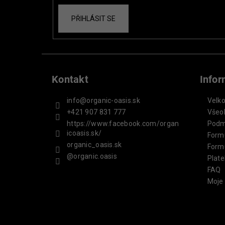
PŘIHLÁSIT SE
Kontakt
Info
info
@
organic-oasis.sk
Velk
+421 907 831 777
Všeo
https://www.facebook.com/organ
Podm
icoasis.sk/
Form
organic_oasis.sk
Form
@organic.oasis
Plate
FAQ
Moje