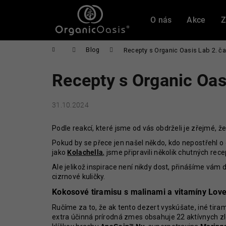
K
Přejít
na
o
O nás
Akce
Z
obsah
Zpět
Zpět
š
do
do
í
Domů
Blog
Recepty s Organic Oasis Lab 2. ča
obchodu
obchodu
k
Recepty s Organic Oas
31.10.2024
Podle reakcí, které jsme od vás obdrželi je zřejmé, že 
Pokud by se přece jen našel někdo, kdo nepostřehl 
jako
Kolachella
,
jsme připravili několik chutných rec
Ale jelikož inspirace není nikdy dost, přinášíme vám
cizrnové kuličky.
Kokosové tiramisu s malinami a vitamíny Love
Ručíme za to, že ak tento dezert vyskúšate, iné tira
extra účinná prírodná zmes obsahuje 22 aktívnych zl
PROBIO WOMAN THERAPY