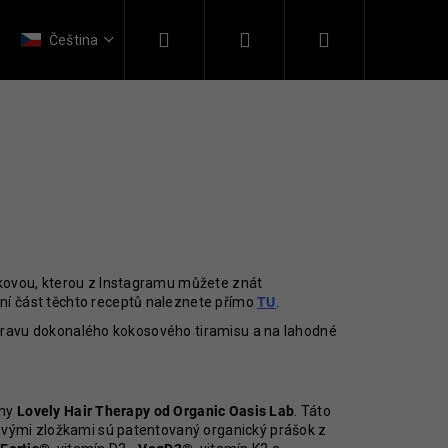
Hledat
Přihlášení
Nákupní
Kontakt
Čeština
košík
čkovou, kterou z Instagramu můžete znát
vní část těchto receptů naleznete přímo
TU
.
řípravu dokonalého kokosového tiramisu a na lahodné
íny
Lovely Hair Therapy od Organic Oasis Lab
. Táto
čovými zložkami sú patentovaný organický prášok z
ERAPY