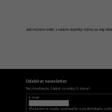
Jak můžete vidět, s našimi doplňky výživy se dají děl
Z
á
Odebírat newsletter
p
Nezmeškejte žádné novinky či slevy!
a
t
E-mail
í
Vložením e-mailu souhlasíte s
podmínkami ochr