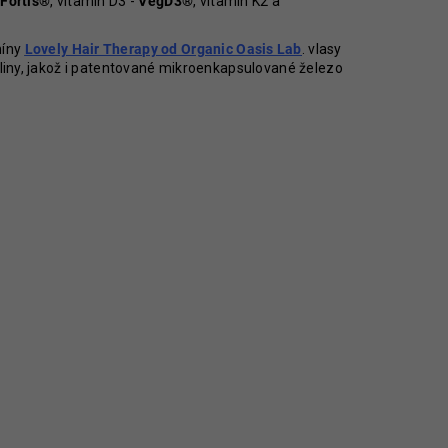
Fortis®
, vitamín D3 -
VegD3®
, vitamín K2 a
Kč
míny
Lovely Hair Therapy od Organic Oasis Lab
. vlasy
liny, jakož i patentované mikroenkapsulované železo