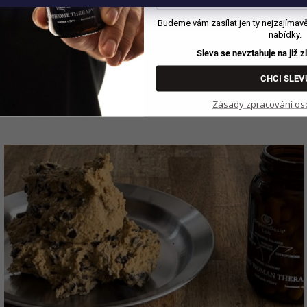
Budeme vám zasílat jen ty nejzajímavějš
nabídky.
Sleva se nevztahuje na již 
CHCI SLEV
o, kromě cokoli kousků spolu zmixujeme do hladka, následně přidáme
do chladničky a až následně kuličkovat.
Zásady zpracování os
denně splníte svoji dávku ženských probiotik.