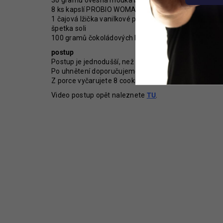
30 gramů ovesná mouka bezlepková
8 ks kapslí PROBIO WOMAN THERAPY
1 čajová lžička vanilkové pasty
špetka soli
100 gramů čokoládových kousků
postup
Postup je jednodušší, než by se mohlo zdát. Všechn
Po uhnětení doporučujeme těsto na 30 minut odložit 
Z porce vyčarujete 8 cookie balls a snědením 2 kusů 
Video postup opět naleznete
TU
.