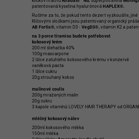
klíčkov hrachu
AnaGain™ Nu
, superpotravina
Moring
952 Kč
patentovaná kyselina hyalurónová
HAPLEX®.
Ručíme za to, že pokud tento dezert vyzkoušíte, jiné 
Klíčovými složkami jsou patentovaný organický práše
AB Fortis®
, vitamin D3 -
VegD3®
, vitamin K2 a pate
na 3 porce tiramisu budete potřebovat
kokosový krém
200 ml šlehačka 40%
100g mascarpone
2 lžíce zatuhlého kokosového krému v konzervě
vanilková pasta
1 lžíce cukru
20g strouhaný kokos
malinové coulis
200g mražených malin
20g cukru
3 kapsle vitamínů LOVELY HAIR THERAPY od ORGAN
mléčný kokosový nálev
200ml kokosového mléka
150ml mléka