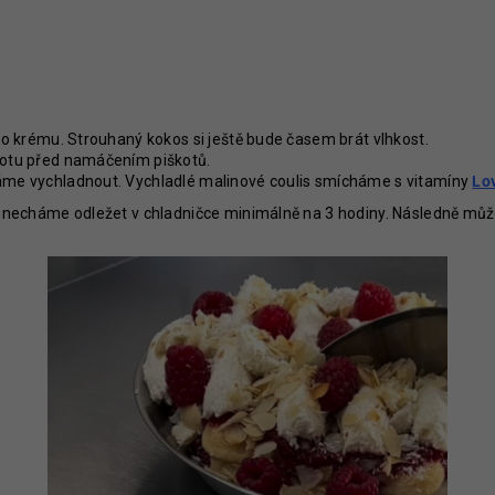
ho krému. Strouhaný kokos si ještě bude časem brát vlhkost.
lotu před namáčením piškotů.
áme vychladnout. Vychladlé malinové coulis smícháme s vitamíny
Lov
a necháme odležet v chladničce minimálně na 3 hodiny. Následně můž