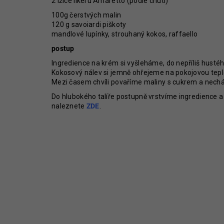
2 lžíce likéru Amaretto (podle chuti)
100g čerstvých malin
120 g savoiardi piškoty
mandlové lupínky, strouhaný kokos, raffaello
postup
Ingredience na krém si vyšleháme, do nepříliš husté
Kokosový nálev si jemně ohřejeme na pokojovou tep
Mezi časem chvíli povaříme maliny s cukrem a nech
Do hlubokého talíře postupně vrstvíme ingredience 
naleznete
ZDE
.