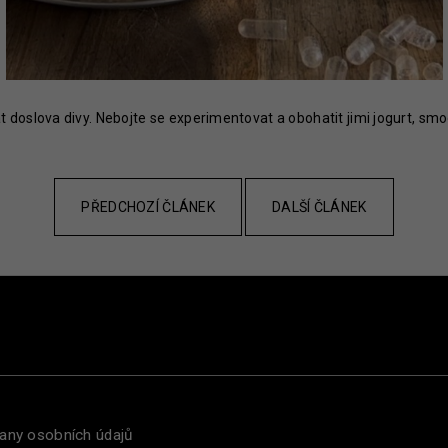
at doslova divy. Nebojte se experimentovat a obohatit jimi jogurt, smo
PŘEDCHOZÍ ČLÁNEK
DALŠÍ ČLÁNEK
any osobních údajů