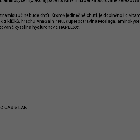
a
, aminokyseliny, ako aj patentované mikroenkapsulované železo
AB 
2 636 Kč
899 Kč
Původně:
3 296 Kč
Původně:
1 199 
tiramisu už nebude chtít. Kromě jedinečné chuti, je doplněno i o vita
k z klíčků. hrachu
AnaGain™ Nu
, superpotravina
Moringa
, aminokyse
ntovaná kyselina hyaluronová
HAPLEX®
.
IC OASIS LAB