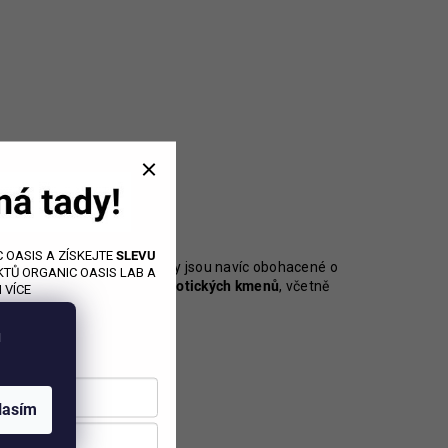
 OASIS A ZÍSKEJTE
SLEVU
otřebujete vyzkoušet. Kuličky jsou navíc obohacené o
TŮ ORGANIC OASIS LAB A
 až
13 cílených živých
probiotických kmenů
, včetně
 VÍCE
eoporózy.
u
lasím