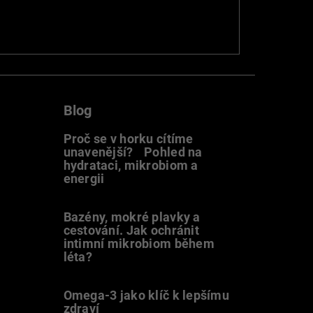
Blog
Proč se v horku cítíme
unavenější? Pohled na
hydrataci, mikrobiom a
energii
9.7.2026
Bazény, mokré plavky a
cestování. Jak ochránit
intimní mikrobiom během
léta?
20.6.2026
Omega-3 jako klíč k lepšímu
zdraví