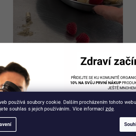
 Probio Woman Therapy
PŘIDEJTE SE KU KOMUNITĚ ORGANIC
ím? Pokud jste odpověděli kladně, tak právě tento recept rozhodně p
10% NA SVŮJ PRVNÍ NÁKUP
PRODUK
 Oasis Lab
. Jedná se o bestseller v péči o ženské zdraví, s obsahem
JEŠTĚ MNOHEM
hormonální hladiny, zmírnění PMS, kontroly hmotnosti a prevence ost
web používá soubory cookie. Dalším procházením tohoto web
jete souhlas s jejich používáním.. Více informací
zde
.
avení
Souh