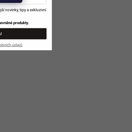
í novinky, tipy a exkluzivní
zlevněné produkty.
U
 cokoli kousky a uhněteme.
obních údajů