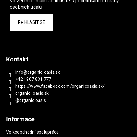
Vložením e-mailu souhlasíte s
podmínkami ochrany
osobních údajů
PŘIHLÁSIT SE
Kontakt
info
@
organic-oasis.sk
+421 907 831 777
https://www.facebook.com/organicoasis.sk/
organic_oasis.sk
@organic.oasis
Informace
Velkoobchodní spolupráce