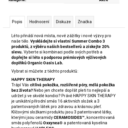
Popis
Hodnocení
Diskuze
Značka
Léto přináší nová místa, nové zážitky i nové výzvy pro
naše tělo.
Vyskládejte si vlastní Summer Combo 3
produktů, z výběru našich bestsellerů a získejte 20%
slevu.
Vyberte si kombinaci podle svých potřeb a
dopřejte si léto s podporou prémiových výživových
doplňků Organic Oasis Lab.
Vybrat si můžete z těchto produktů:
HAPPY SKIN THERAPY
Trápí Vás
citlivá pokožka, rozšířené póry, mdlá pokožka
bez života?
Nebo jen chcete dopřát pleti to nejlepší a
udržet ji ve skvělé kondici? Právě HAPPY SKIN THERAPY
je unikátní přírodní směs 16 aktivních složek a 3
patentovaných látek pro zdravou a krásnou pleť.
Klíčovými složkami produktu jsou 3 patentované látky,
kterými jsou ceramidy
CERAMOSIDES™
, koncentrovaná
směs polyfenolů
Oxxynea®
a patentovaná kyselina