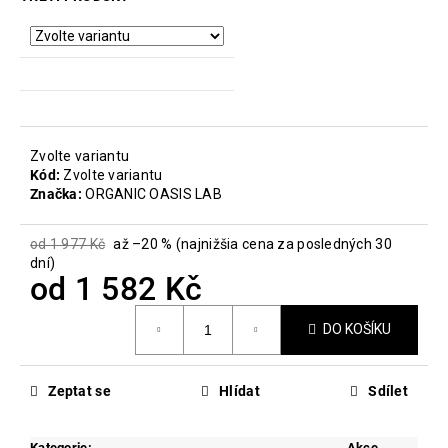
č
u
j
e
m
e
Zvolte variantu
PROBIO
Kód:
Zvolte variantu
MOVE
Značka:
ORGANIC OASIS LAB
THERAPY
899
od 1 977 Kč
až –20 %
(najnižšia cena za posledných 30
Kč
dní)
Původně:
od
1 582 Kč
1
199
Měrná
Kč
DO KOŠÍKU
cena:
Zeptat se
Hlídat
Sdílet
Kategorie
:
Akce