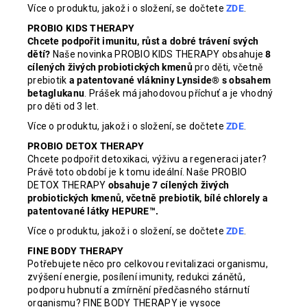
Více o produktu, jakož i o složení, se dočtete
ZDE
.
PROBIO KIDS THERAPY
Chcete podpořit imunitu, růst a dobré trávení svých
dětí?
Naše novinka PROBIO KIDS THERAPY obsahuje
8
cílených živých probiotických kmenů
pro děti, včetně
prebiotik
a patentované vlákniny Lynside® s obsahem
betaglukanu
. Prášek má jahodovou příchuť a je vhodný
pro děti od 3 let.
Více o produktu, jakož i o složení, se dočtete
ZDE
.
PROBIO DETOX THERAPY
Chcete podpořit detoxikaci, výživu a regeneraci jater?
Právě toto období je k tomu ideální. Naše PROBIO
DETOX THERAPY
obsahuje 7 cílených živých
probiotických kmenů, včetně prebiotik, bílé chlorely a
patentované látky HEPURE™.
Více o produktu, jakož i o složení, se dočtete
ZDE
.
FINE BODY THERAPY
Potřebujete něco pro celkovou revitalizaci organismu,
zvýšení energie, posílení imunity, redukci zánětů,
podporu hubnutí a zmírnění předčasného stárnutí
organismu? FINE BODY THERAPY je vysoce