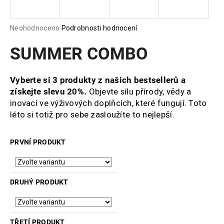
a
j
Průměrné
Neohodnoceno
Podrobnosti hodnocení
í
hodnocení
produktu
SUMMER COMBO
t
je
?
0,0
z
Vyberte si 3 produkty z našich bestsellerů a
5
získejte slevu 20%.
Objevte sílu přírody, vědy a
hvězdiček.
inovací ve výživových doplňcích, které fungují. Toto
léto si totiž pro sebe zasloužíte to nejlepší.
HLEDAT
PRVNÍ PRODUKT
D
o
p
DRUHÝ PRODUKT
o
r
u
TŘETÍ PRODUKT