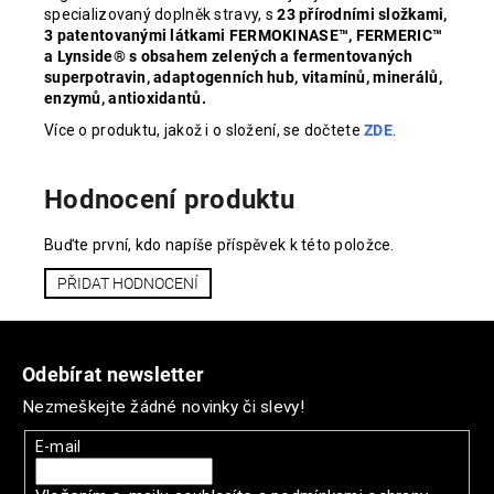
specializovaný doplněk stravy, s
23 přírodními složkami,
3 patentovanými látkami FERMOKINASE™, FERMERIC™
a Lynside® s obsahem zelených a fermentovaných
superpotravin, adaptogenních hub, vitamínů, minerálů,
enzymů, antioxidantů.
Více o produktu, jakož i o složení, se dočtete
ZDE
.
Hodnocení produktu
Buďte první, kdo napíše příspěvek k této položce.
PŘIDAT HODNOCENÍ
Z
á
Odebírat newsletter
p
Nezmeškejte žádné novinky či slevy!
a
t
E-mail
í