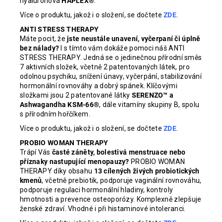
hyaluronová
HAPLEX®
.
Více o produktu, jakož i o složení, se dočtete
ZDE
.
ANTI STRESS THERAPY
Máte pocit, že
jste neustále unavení, vyčerpaní či úplně
bez nálady?
I s tímto vám dokáže pomoci náš ANTI
STRESS THERAPY. Jedná se o jedinečnou přírodní směs
7 aktivních složek, včetně 2 patentovaných látek, pro
odolnou psychiku, snížení únavy, vyčerpání, stabilizování
hormonální rovnováhy a dobrý spánek. Klíčovými
složkami jsou 2 patentované látky
SERENZO™ a
Ashwagandha KSM-66®
, dále vitamíny skupiny B, spolu
s přírodním hořčíkem.
Více o produktu, jakož i o složení, se dočtete
ZDE
.
PROBIO WOMAN THERAPY
Trápí Vás
časté záněty, bolestivá menstruace nebo
příznaky nastupující menopauzy?
PROBIO WOMAN
THERAPY díky obsahu
13 cílených živých probiotických
kmenů
, včetně prebiotik, podporuje vaginální rovnováhu,
podporuje regulaci hormonální hladiny, kontroly
hmotnosti a prevence osteoporózy. Komplexně zlepšuje
ženské zdraví. Vhodné i při histaminové intoleranci.