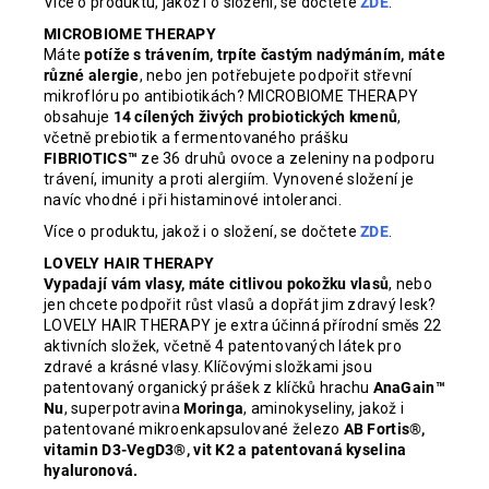
Více o produktu, jakož i o složení, se dočtete
ZDE
.
MICROBIOME THERAPY
Máte
potíže s trávením, trpíte častým nadýmáním, máte
různé alergie
, nebo jen potřebujete podpořit střevní
mikroflóru po antibiotikách? MICROBIOME THERAPY
obsahuje
14 cílených živých probiotických kmenů
,
včetně prebiotik a fermentovaného prášku
FIBRIOTICS™
ze 36 druhů ovoce a zeleniny na podporu
trávení, imunity a proti alergiím. Vynovené složení je
navíc vhodné i při histaminové intoleranci.
Více o produktu, jakož i o složení, se dočtete
ZDE
.
LOVELY HAIR THERAPY
Vypadají vám vlasy, máte citlivou pokožku vlasů
, nebo
jen chcete podpořit růst vlasů a dopřát jim zdravý lesk?
LOVELY HAIR THERAPY je extra účinná přírodní směs 22
aktivních složek, včetně 4 patentovaných látek pro
zdravé a krásné vlasy. Klíčovými složkami jsou
patentovaný organický prášek z klíčků hrachu
AnaGain™
Nu
, superpotravina
Moringa
, aminokyseliny, jakož i
patentované mikroenkapsulované železo
AB Fortis®,
vitamin D3-VegD3®, vit K2 a patentovaná kyselina
hyaluronová.