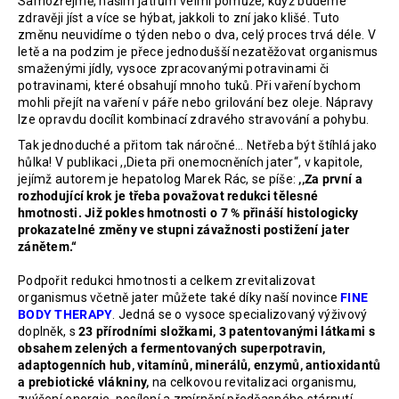
Samozřejmě, naším játrům velmi pomůže, když budeme
zdravěji jíst a více se hýbat, jakkoli to zní jako klišé. Tuto
změnu neuvidíme o týden nebo o dva, celý proces trvá déle. V
letě a na podzim je přece jednodušší nezatěžovat organismus
smaženými jídly, vysoce zpracovanými potravinami či
potravinami, které obsahují mnoho tuků. Při vaření bychom
mohli přejít na vaření v páře nebo grilování bez oleje. Nápravy
lze opravdu docílit kombinací zdravého stravování a pohybu.
Tak jednoduché a přitom tak náročné... Netřeba být štíhlá jako
hůlka! V publikaci ,,Dieta při onemocněních jater“, v kapitole,
jejímž autorem je hepatolog Marek Rác, se píše:
,,Za první a
rozhodující krok je třeba považovat redukci tělesné
hmotnosti. Již pokles hmotnosti o 7 % přináší histologicky
prokazatelné změny ve stupni závažnosti postižení jater
zánětem.“
Podpořit redukci hmotnosti a celkem zrevitalizovat
organismus včetně jater můžete také díky naší novince
FINE
BODY THERAPY
. Jedná se o vysoce specializovaný výživový
doplněk, s
23 přírodními složkami, 3 patentovanými látkami s
obsahem zelených a fermentovaných superpotravin,
adaptogenních hub, vitamínů, minerálů, enzymů, antioxidantů
a prebiotické vlákniny,
na celkovou revitalizaci organismu,