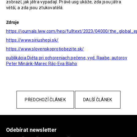
zobrazí, jak játra vypadají. Právě usg ukáže, zda jsou játra
větší, a zda jsou ztukovatělá.
Zdroje
https://journals.lww.com/hep/fulltext/2023/04000/the_global_e
https://www.siriushepi.sk/
https://www.slovenskoprotiobezite.sk/
publikácia Diéta pri ochoreniach pečene, vyd. Raabe, autorov
Peter Minárik-Marec Rác-Eva Blaho
PŘEDCHOZÍ ČLÁNEK
DALŠÍ ČLÁNEK
Z
á
Odebírat newsletter
p