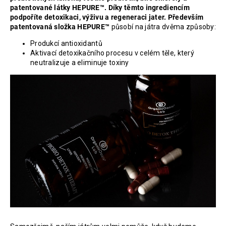
patentované látky HEPURE™. Díky těmto ingrediencím
podpoříte detoxikaci, výživu a regeneraci jater. Především
patentovaná složka HEPURE™
působí na játra dvěma způsoby:
Produkcí antioxidantů
Aktivací detoxikačního procesu v celém těle, který
neutralizuje a eliminuje toxiny