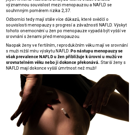
č
významnou souvislost mezi menopauzou a NAFLD se
u
souhrnným poměrem rizika 2,37.
j
Odborníci tedy mají stále více důkazů, které svědčí o
e
souvislosti menopauzy s progresí a závažností NAFLD. Výskyt
m
tohoto onemocnění u žen po menopauze vypadá být vyšší ve
e
srovnání s ženami před menopauzou.
Naopak ženy ve fertilním, reprodukčním věku mají ve srovnání
s muži nižší míru výskytu NAFLD.
Po nástupu menopauzy se
PROBIO
WOMAN
však prevalence NAFLD u žen přibližuje k úrovni u mužů ve
THERAPY
srovnatelném věku nebo ji dokonce překonává.
Starší ženy s
NAFLD mají dokonce vyšší úmrtnost než muži!
952
Kč