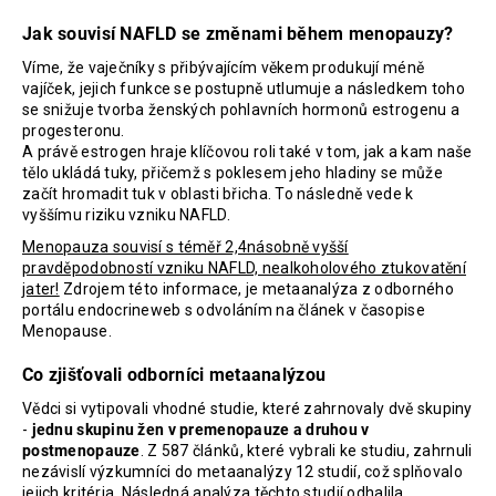
a
Jak souvisí NAFLD se změnami během menopauzy?
j
Víme, že vaječníky s přibývajícím věkem produkují méně
í
vajíček, jejich funkce se postupně utlumuje a následkem toho
t
se snižuje tvorba ženských pohlavních hormonů estrogenu a
progesteronu.
?
A právě estrogen hraje klíčovou roli také v tom, jak a kam naše
tělo ukládá tuky, přičemž s poklesem jeho hladiny se může
začít hromadit tuk v oblasti břicha. To následně vede k
vyššímu riziku vzniku NAFLD.
Menopauza souvisí s téměř 2,4násobně vyšší
HLEDAT
pravděpodobností vzniku NAFLD, nealkoholového ztukovatění
jater!
Zdrojem této informace, je metaanalýza z odborného
portálu endocrineweb s odvoláním na článek v časopise
Menopause.
D
Co zjišťovali odborníci metaanalýzou
o
p
Vědci si vytipovali vhodné studie, které zahrnovaly dvě skupiny
o
-
jednu skupinu žen v premenopauze a druhou v
r
postmenopauze
. Z 587 článků, které vybrali ke studiu, zahrnuli
u
nezávislí výzkumníci do metaanalýzy 12 studií, což splňovalo
jejich kritéria. Následná analýza těchto studií odhalila