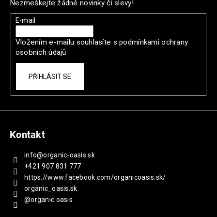
Nezmeškejte žádné novinky či slevy!
a
t
E-mail
í
Vložením e-mailu souhlasíte s
podmínkami ochrany
osobních údajů
PŘIHLÁSIT SE
Kontakt
info
@
organic-oasis.sk
+421 907 831 777
https://www.facebook.com/organicoasis.sk/
organic_oasis.sk
@organic.oasis