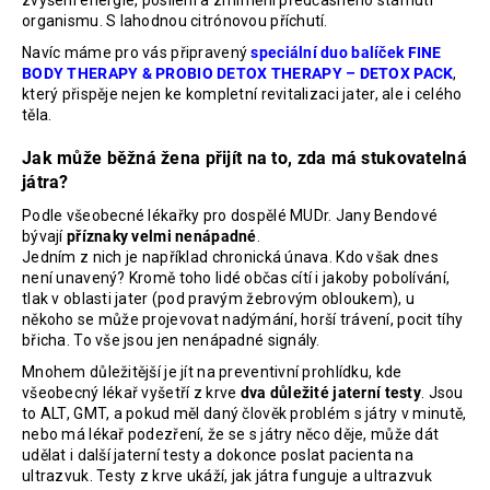
zvýšení energie, posílení a zmírnění předčasného stárnutí
organismu. S lahodnou citrónovou příchutí.
Navíc máme pro vás připravený
speciální duo balíček FINE
BODY THERAPY & PROBIO DETOX THERAPY – DETOX PACK
,
který přispěje nejen ke kompletní revitalizaci jater, ale i celého
těla.
Jak může běžná žena přijít na to, zda má stukovatelná
játra?
Podle všeobecné lékařky pro dospělé MUDr. Jany Bendové
bývají
příznaky velmi nenápadné
.
Jedním z nich je například chronická únava. Kdo však dnes
není unavený? Kromě toho lidé občas cítí i jakoby pobolívání,
tlak v oblasti jater (pod pravým žebrovým obloukem), u
někoho se může projevovat nadýmání, horší trávení, pocit tíhy
břicha. To vše jsou jen nenápadné signály.
Mnohem důležitější je jít na preventivní prohlídku, kde
všeobecný lékař vyšetří z krve
dva důležité jaterní testy
. Jsou
to ALT, GMT, a pokud měl daný člověk problém s játry v minutě,
nebo má lékař podezření, že se s játry něco děje, může dát
udělat i další jaterní testy a dokonce poslat pacienta na
ultrazvuk. Testy z krve ukáží, jak játra funguje a ultrazvuk