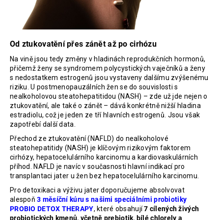
Od ztukovatění přes zánět až po cirhózu
Na vině jsou tedy změny v hladinách reprodukčních hormonů,
přičemž ženy se syndromem polycystických vaječníků a ženy
s nedostatkem estrogenů jsou vystaveny dalšímu zvýšenému
riziku. U postmenopauzálních žen se do souvislosti s
nealkoholovou steatohepatitidou (NASH) – zde už jde nejen o
ztukovatění, ale také o zánět – dává konkrétně nižší hladina
estradiolu, což je jeden ze tří hlavních estrogenů. Jsou však
zapotřebí další data.
Přechod ze ztukovatění (NAFLD) do nealkoholové
steatohepatitidy (NASH) je klíčovým rizikovým faktorem
cirhózy, hepatocelulárního karcinomu a kardiovaskulárních
příhod. NAFLD je navíc v současnosti hlavní indikací pro
transplantaci jater u žen bez hepatocelulárního karcinomu.
Pro detoxikaci a výživu jater doporučujeme absolvovat
alespoň
3 měsíční kúru s našimi speciálními probiotiky
PROBIO DETOX THERAPY
, které obsahují
7 cílených živých
probiotických kmenů, včetně prebiotik, bílé chlorely a