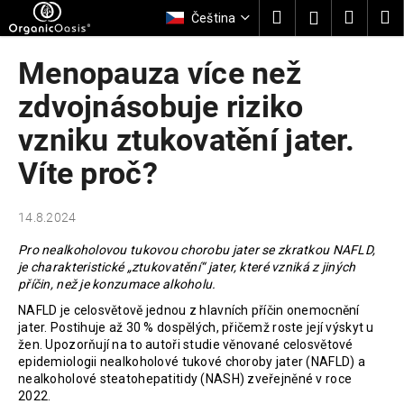
K
Přejít
Hledat
Nákup
M
Přihlášení
Čeština
na
o
obsah
Zpět
Zpět
košík
š
Menopauza více než
í
C
zdvojnásobuje riziko
k
o
vzniku ztukovatění jater.
p
Víte proč?
o
t
ř
14.8.2024
e
Pro nealkoholovou tukovou chorobu jater se zkratkou NAFLD,
b
je charakteristické „ztukovatění“ jater, které vzniká z jiných
u
příčin, než je konzumace alkoholu.
j
NAFLD je celosvětově jednou z hlavních příčin onemocnění
jater. Postihuje až 30 % dospělých, přičemž roste její výskyt u
e
žen. Upozorňují na to autoři studie věnované celosvětové
t
epidemiologii nealkoholové tukové choroby jater (NAFLD) a
e
nealkoholové steatohepatitidy (NASH) zveřejněné v roce
2022.
n